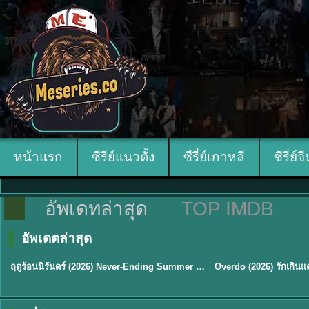
หน้าแรก
ซีรีย์แนวตั้ง
ซีรี่ย์เกาหลี
ซีรี่ย์จ
อัพเดทล่าสุด
TOP IMDB
อัพเดตล่าสุด
พากย์ไทย
ซับไทย
ฤดูร้อนนิรันดร์ (2026) Never-Ending Summer พากย์ไทย EP.1-29
★
8.8
TH EP. 16