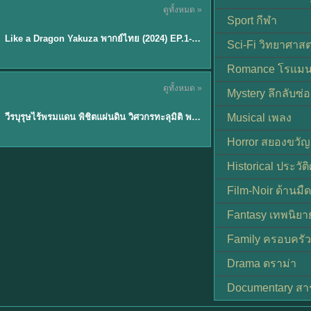
ดูทั้งหมด »
พากย์ไทย
Sport กีฬา
EP.6
Like a Dragon Yakuza พากย์ไทย (2024) EP.1-6 (จบ)
★
7
Sci-Fi วิทยาศาสต
Romance โรแมน
TH EP. 1
ดูทั้งหมด »
Mystery ลึกลับซ่อ
พากย์ไทย
EP.1
วีรบุรุษไร้พรมแดน พิชิตแผ่นดิน วิศวกรทะลุมิติ พลิกแผ่นดิน
Musical เพลง
Horror สยองขวัญ
Historical ประวัต
Film-Noir ด้านม
Fantasy เทพนิยา
Family ครอบครัว
Drama ดราม่า
Documentary สา