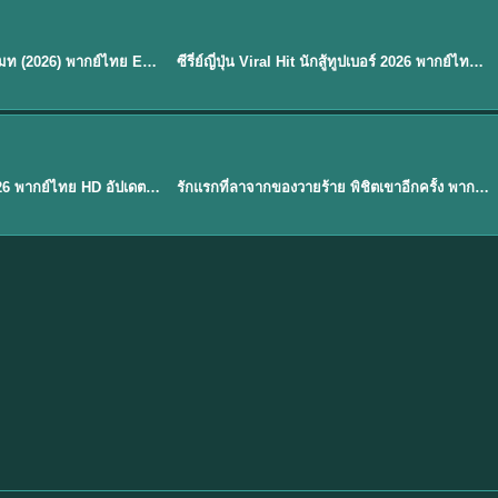
พากย์ไทย
EP.8
EP.6
ดูซีรี่ย์ Soul Mate โซล เมท (2026) พากย์ไทย EP.1-8 (จบ)
ซีรี่ย์ญี่ปุ่น Viral Hit นักสู้ทูปเบอร์ 2026 พากย์ไทย EP.1-6
★
7.9
EP. 1
TH EP. 1
พากย์ไทย
EP.1
EP.1
องค์ชายสี่เจ้าสำราญ 2026 พากย์ไทย HD อัปเดตล่าสุด ดูออนไลน์
รักแรกที่ลาจากของวายร้าย พิชิตเขาอีกครั้ง พากย์ไทย