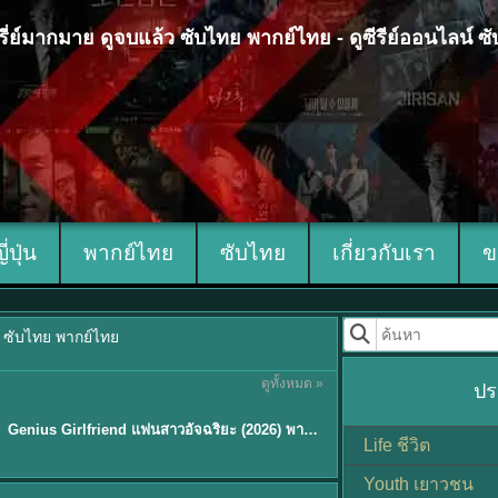
 ซีรี่ย์มากมาย ดูจบแล้ว ซับไทย พากย์ไทย - ดูซีรีย์ออนไลน์ 
ญี่ปุ่น
พากย์ไทย
ซับไทย
เกี่ยวกับเรา
ข
้ว ซับไทย พากย์ไทย
ดูทั้งหมด »
ปร
พากย์ไทย/ซับไทย
Genius Girlfriend แฟนสาวอัจฉริยะ (2026) พากย์ไทย ซับไทย EP.1-28
★
9
Life ชีวิต
Youth เยาวชน
Sub EP. 8 | TH EP. 8