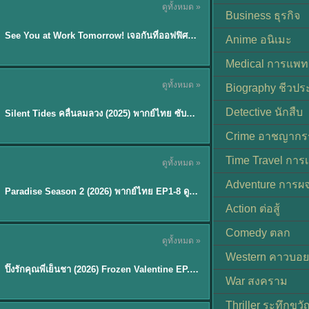
ดูทั้งหมด »
ซับไทย | พากย์ไทย
Business ธุรกิจ
EP.8
See You at Work Tomorrow! เจอกันที่ออฟฟิศพรุ่งนี้นะ พากย์ไทย
★
9
Anime อนิเมะ
Medical การแพทย
ดูทั้งหมด »
Biography ชีวประ
พากย์ไทย
Detective นักสืบ
Silent Tides คลื่นลมลวง (2025) พากย์ไทย ซับไทย EP.1-31
★
9.5
Crime อาชญากร
TH EP. 8
Time Travel การ
ดูทั้งหมด »
พากย์ไทย
Adventure การผ
EP.8
Paradise Season 2 (2026) พากย์ไทย EP1-8 ดูซีรี่ย์ฝรั่ง HD ครบทุกตอน
Action ต่อสู้
Comedy ตลก
ดูทั้งหมด »
พากย์ไทย
Western คาวบอย
ปิ๊งรักคุณพี่เย็นชา (2026) Frozen Valentine EP.1-10 (จบ)
★
8
War สงคราม
Thriller ระทึกขวั
TH EP. 6