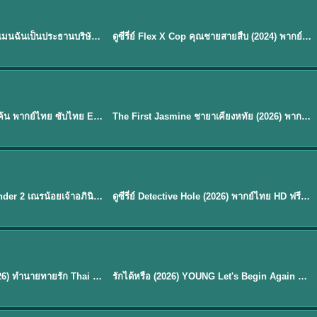
ซับไทย | พากย์ไทย
EP.16
My Bias, My Boss เมื่อเมนฉันเป็นประธานบริษัท (2026) พากย์ไทย ซับไทย EP.1-12
ดูซีรี่ย์ Flex X Cop คุณชายสายสืบ (2024) พากย์ไทย-ซับไทย EP.1-16 (จบ)
★
8
Sub EP. 40 | TH EP. 33
ซับไทย | พากย์ไทย
EP.40
Overdo (2026) รักเกินแค้น พากย์ไทย ซับไทย EP1-33 (จบ)
The First Jasmine ชายาเคียงหทัย (2026) พากย์ไทย EP.1-40
★
9.7
EP. 7
TH EP. 9
พากย์ไทย
EP.7
EP.9
Avatar The Last Airbender 2 เณรน้อยเจ้าอภินิหาร พากย์ไทย
ดูซีรี่ย์ Detective Hole (2026) พากย์ไทย HD ฟรี อัปเดตล่าสุด Netflix
พากย์ไทย
ดูซีรีย์ Magic Move (2026) ทำนายทายรัก Thai EP.1-10 HD
รักได้หรือ (2026) YOUNG Let's Begin Again พากย์ไทย EP.1-19
EP. 8
TH EP. 6