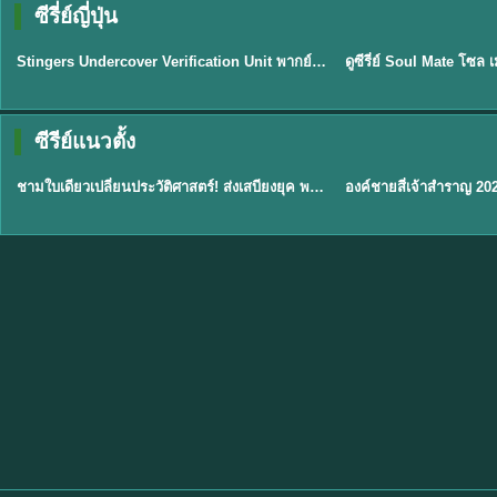
ซีรี่ย์ญี่ปุ่น
พากย์ไทย
พากย์ไทย
EP.11
Stingers Undercover Verification Unit พากย์ไทย EP1-11 HD ฟรี
★
8
TH EP. 1
TH 
ซีรีย์แนวตั้ง
พากย์ไทย
พากย์ไทย
EP.1
ชามใบเดียวเปลี่ยนประวัติศาสตร์! ส่งเสบียงยุค พากย์ไทย