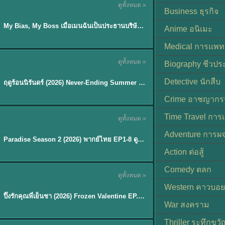
ดูทั้งหมด »
ซับไทย
Business ธุรกิจ
My Bias, My Boss เมื่อเมนฉันเป็นประธานบริษัท (2026) พากย์ไทย ซับไทย EP.1-12
Anime อนิเมะ
Medical การแพทย
ดูทั้งหมด »
Biography ชีวประ
พากย์ไทย
Detective นักสืบ
ฤดูร้อนนิรันดร์ (2026) Never-Ending Summer พากย์ไทย EP.1-29
★
8.8
Crime อาชญากร
TH EP. 8
Time Travel การ
ดูทั้งหมด »
พากย์ไทย
Adventure การผ
EP.8
Paradise Season 2 (2026) พากย์ไทย EP1-8 ดูซีรี่ย์ฝรั่ง HD ครบทุกตอน
Action ต่อสู้
Comedy ตลก
ดูทั้งหมด »
พากย์ไทย
Western คาวบอย
ปิ๊งรักคุณพี่เย็นชา (2026) Frozen Valentine EP.1-10 (จบ)
★
8
War สงคราม
Thriller ระทึกขวั
TH EP. 6