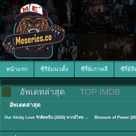
หน้าแรก
ซีรีย์แนวตั้ง
ซีรี่ย์เกาหลี
ซีรี่ย์จ
อัพเดทล่าสุด
TOP IMDB
อัพเดตล่าสุด
ซับไทย
ซับไทย
Our Sticky Love รักติดหนึบ (2026) พากย์ไทย ซับไทย EP.1-12
★
6