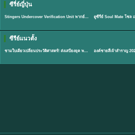
ซีรี่ย์ญี่ปุ่น
พากย์ไทย
พากย์ไทย
EP.11
Stingers Undercover Verification Unit พากย์ไทย EP1-11 HD ฟรี
★
8
TH EP. 1
TH 
ซีรีย์แนวตั้ง
พากย์ไทย
พากย์ไทย
EP.1
ชามใบเดียวเปลี่ยนประวัติศาสตร์! ส่งเสบียงยุค พากย์ไทย