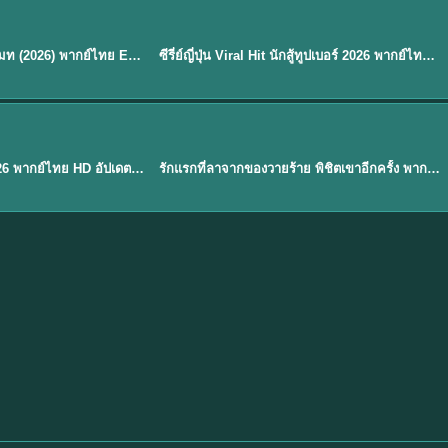
พากย์ไทย
EP.8
EP.6
ดูซีรี่ย์ Soul Mate โซล เมท (2026) พากย์ไทย EP.1-8 (จบ)
ซีรี่ย์ญี่ปุ่น Viral Hit นักสู้ทูปเบอร์ 2026 พากย์ไทย EP.1-6
★
7.9
EP. 1
TH EP. 1
พากย์ไทย
EP.1
EP.1
องค์ชายสี่เจ้าสำราญ 2026 พากย์ไทย HD อัปเดตล่าสุด ดูออนไลน์
รักแรกที่ลาจากของวายร้าย พิชิตเขาอีกครั้ง พากย์ไทย