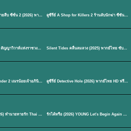
พากย์ไทย
EP.16
Flex X Cop 2 คุณชายสายสืบ ซีซั่น 2 (2026) พากย์ไทย ซับไทย EP.1-14
ดูซีรี่ย์ A Shop for Killers 2 ร้านลับนักฆ่า ซีซัน 2 (2026) ซับไทย-พากย์ไทย
★
8
พากย์ไทย
Royal Betrothal (2026) สัญญาวิวาห์แห่งราชวงศ์ พากย์ไทย ซับไทย EP1-32
Silent Tides คลื่นลมลวง (2025) พากย์ไทย ซับไทย EP.1-31
★
9.5
EP. 7
TH EP. 9
พากย์ไทย
EP.7
EP.9
Avatar The Last Airbender 2 เณรน้อยเจ้าอภินิหาร พากย์ไทย
ดูซีรี่ย์ Detective Hole (2026) พากย์ไทย HD ฟรี อัปเดตล่าสุด Netflix
พากย์ไทย
ดูซีรีย์ Magic Move (2026) ทำนายทายรัก Thai EP.1-10 HD
รักได้หรือ (2026) YOUNG Let's Begin Again พากย์ไทย EP.1-19
EP. 8
TH EP. 6