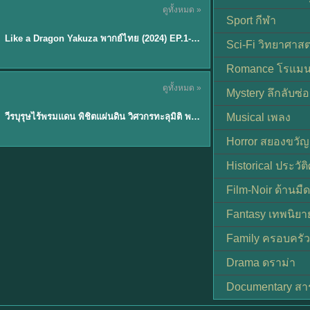
ดูทั้งหมด »
พากย์ไทย
Sport กีฬา
EP.6
Like a Dragon Yakuza พากย์ไทย (2024) EP.1-6 (จบ)
★
7
Sci-Fi วิทยาศาสต
Romance โรแมน
TH EP. 1
ดูทั้งหมด »
Mystery ลึกลับซ่อ
พากย์ไทย
EP.1
วีรบุรุษไร้พรมแดน พิชิตแผ่นดิน วิศวกรทะลุมิติ พลิกแผ่นดิน
Musical เพลง
Horror สยองขวัญ
Historical ประวัต
Film-Noir ด้านม
Fantasy เทพนิยา
Family ครอบครัว
Drama ดราม่า
Documentary สา