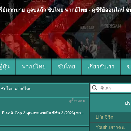
 ซีรี่ย์มากมาย ดูจบแล้ว ซับไทย พากย์ไทย - ดูซีรีย์ออนไลน์ 
ญี่ปุ่น
พากย์ไทย
ซับไทย
เกี่ยวกับเรา
ข
้ว ซับไทย พากย์ไทย
ดูทั้งหมด »
ปร
ซับไทย
Flex X Cop 2 คุณชายสายสืบ ซีซั่น 2 (2026) พากย์ไทย ซับไทย EP.1-14
★
8
Life ชีวิต
Youth เยาวชน