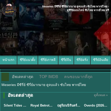
Meseries มีซีรี่ย์ ซีรี่ย์มากมาย ดูจบแล้ว ซับไทย พากย์ไทย -
ดูซีรีย์ออนไลน์ ซับไทย พากย์ไทย ฟรี
หน้าแรก
ซีรีย์แนวตั้ง
ซีรี่ย์เกาหลี
ซีรี่ย์จีน
ซีรี่ย์ฝรั่ง
ซีรี่ย์อินเดีย
อัพเดทล่าสุด
TOP IMDB
คนชอบมากที่สุด
Meseries มีซีรี่ย์ ซีรี่ย์มากมาย ดูจบแล้ว ซับไทย พากย์ไทย
อัพเดตล่าสุด
ดูทั้งหมด »
พากย์ไทย
ซับไทย
พากย์ไทย
ซับไทย
Silent Tides คลื่นลมลวง (2025) พากย์ไทย ซับไทย EP.1-31
Royal Betrothal (2026) สัญญาวิวาห์แห่งราชวงศ์ พากย์ไทย ซับไทย EP1-32
ฤดูร้อนนิรันดร์ (2026) Never-Ending Summer พากย์ไทย EP.1-29
Overdo (2026) รักเกินแค้น พากย์ไทย ซับไทย EP1-33 (จบ)
★
9.5
★
9
★
8.8