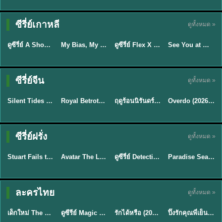
Sub EP. 16 | TH
Sub EP. 8 | TH
TH EP. 16
EP. 16
EP. 8
ซับไทย | พากย์
ซับไทย | พากย์
ซีรี่ย์เกาหลี
ดูทั้งหมด »
พากย์ไทย
ซับไทย
ไทย
ไทย
EP.16
EP.16
EP.8
ดูซีรี่ย์ A Shop for Killers 2 ร้านลับนักฆ่า ซีซัน 2 (2026) ซับไทย-พากย์ไทย
My Bias, My Boss เมื่อเมนฉันเป็นประธานบริษัท (2026) พากย์ไทย ซับไทย EP.1-12
ดูซีรี่ย์ Flex X Cop คุณชายสายสืบ (2024) พากย์ไทย-ซับไทย EP.1-16 (จบ)
See You at Work Tomorrow! เจอกันที่ออฟฟิศพรุ่งนี้นะ พากย์ไทย
★
8
★
8
★
9
ซีรี่ย์จีน
ดูทั้งหมด »
พากย์ไทย
ซับไทย
พากย์ไทย
ซับไทย
Silent Tides คลื่นลมลวง (2025) พากย์ไทย ซับไทย EP.1-31
Royal Betrothal (2026) สัญญาวิวาห์แห่งราชวงศ์ พากย์ไทย ซับไทย EP1-32
ฤดูร้อนนิรันดร์ (2026) Never-Ending Summer พากย์ไทย EP.1-29
Overdo (2026) รักเกินแค้น พากย์ไทย ซับไทย EP1-33 (จบ)
★
9.5
★
9
★
8.8
TH EP. 2
TH EP. 7
TH EP. 9
TH EP. 8
ซีรี่ย์ฝรั่ง
ดูทั้งหมด »
พากย์ไทย
พากย์ไทย
พากย์ไทย
พากย์ไทย
EP.2
EP.7
EP.9
EP.8
Stuart Fails to Save the Universe (2026) สจ๊วตล่มแผนกู้จักรวาล พากย์ไทย EP1-10
Avatar The Last Airbender 2 เณรน้อยเจ้าอภินิหาร พากย์ไทย
ดูซีรี่ย์ Detective Hole (2026) พากย์ไทย HD ฟรี อัปเดตล่าสุด Netflix
Paradise Season 2 (2026) พากย์ไทย EP1-8 ดูซีรี่ย์ฝรั่ง HD ครบทุกตอน
★
8.8
★
7.8
TH EP. 6
ละครไทย
ดูทั้งหมด »
พากย์ไทย
Thai
พากย์ไทย
พากย์ไทย
EP.6
เด็กใหม่ The Reset 2026 EP1-6 พากย์ไทย ดูซีรี่ย์ Netflix ล่าสุด HD
ดูซีรีย์ Magic Move (2026) ทำนายทายรัก Thai EP.1-10 HD
รักได้หรือ (2026) YOUNG Let's Begin Again พากย์ไทย EP.1-19
ปิ๊งรักคุณพี่เย็นชา (2026) Frozen Valentine EP.1-10 (จบ)
★
8
★
8