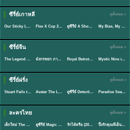
TH EP. 16
ซีรี่ย์เกาหลี
ดูทั้งหมด »
ซับไทย
ซับไทย
พากย์ไทย
ซับไทย
EP.16
Our Sticky Love รักติดหนึบ (2026) พากย์ไทย ซับไทย EP.1-12
Flex X Cop 2 คุณชายสายสืบ ซีซั่น 2 (2026) พากย์ไทย ซับไทย EP.1-14
ดูซีรี่ย์ A Shop for Killers 2 ร้านลับนักฆ่า ซีซัน 2 (2026) ซับไทย-พากย์ไทย
My Bias, My Boss เมื่อเมนฉันเป็นประธานบริษัท (2026) พากย์ไทย ซับไทย EP.1-12
★
6
★
8
★
8
พากย์ไทย/ซับ
ซีรี่ย์จีน
ดูทั้งหมด »
พากย์ไทย
พากย์ไทย
ซับไทย
ไทย
The Legend of ShenLi ปฐพีไร้พ่าย (2024) พากย์ไทย ซับไทย EP.1-39
มังกรหยก ภาคมารบูรพาและพิษประจิม Duel on Mount Hua พากย์ไทย
Royal Betrothal (2026) สัญญาวิวาห์แห่งราชวงศ์ พากย์ไทย ซับไทย EP1-32
Mystic Nine เก้าสกุล (2026) พากย์ไทย ซับไทย EP.1-30
★
8.5
★
8
★
9
★
9
TH EP. 7
TH EP. 9
TH EP. 8
ซีรี่ย์ฝรั่ง
ดูทั้งหมด »
พากย์ไทย
พากย์ไทย
พากย์ไทย
พากย์ไทย
EP.7
EP.9
EP.8
Stuart Fails to Save the Universe สจ๊วตล่มแผนกู้จักรวาล (2026) พากย์ไทย ซับไทย EP.1-10
Avatar The Last Airbender 2 เณรน้อยเจ้าอภินิหาร พากย์ไทย
ดูซีรี่ย์ Detective Hole (2026) พากย์ไทย HD ฟรี อัปเดตล่าสุด Netflix
Paradise Season 2 (2026) พากย์ไทย EP1-8 ดูซีรี่ย์ฝรั่ง HD ครบทุกตอน
★
9.3
★
7.8
TH EP. 6
ละครไทย
ดูทั้งหมด »
พากย์ไทย
Thai
พากย์ไทย
พากย์ไทย
EP.6
เด็กใหม่ The Reset 2026 EP1-6 พากย์ไทย ดูซีรี่ย์ Netflix ล่าสุด HD
ดูซีรีย์ Magic Move (2026) ทำนายทายรัก Thai EP.1-10 HD
รักได้หรือ (2026) YOUNG Let's Begin Again พากย์ไทย EP.1-19
ปิ๊งรักคุณพี่เย็นชา (2026) Frozen Valentine EP.1-10 (จบ)
★
8
★
8