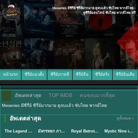
Meseries มีซีรี่ย์ ซีรี่ย์มากมาย ดูจบแล้ว ซับไทย พากย์ไทย -
ดูซีรีย์ออนไลน์ ซับไทย พากย์ไทย ฟรี
หน้าแรก
ซีรีย์แนวตั้ง
ซีรี่ย์เกาหลี
ซีรี่ย์จีน
ซีรี่ย์ฝรั่ง
ซีรี่ย์อินเดีย
อัพเดทล่าสุด
TOP IMDB
คนชอบมากที่สุด
Meseries มีซีรี่ย์ ซีรี่ย์มากมาย ดูจบแล้ว ซับไทย พากย์ไทย
พากย์ไทย/ซับ
อัพเดตล่าสุด
ดูทั้งหมด »
พากย์ไทย
พากย์ไทย
ซับไทย
ไทย
The Legend of ShenLi ปฐพีไร้พ่าย (2024) พากย์ไทย ซับไทย EP.1-39
มังกรหยก ภาคมารบูรพาและพิษประจิม Duel on Mount Hua พากย์ไทย
Royal Betrothal (2026) สัญญาวิวาห์แห่งราชวงศ์ พากย์ไทย ซับไทย EP1-32
Mystic Nine เก้าสกุล (2026) พากย์ไทย ซับไทย EP.1-30
★
8.5
★
8
★
9
★
9