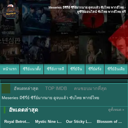
Meseries มีซีรี่ย์ ซีรี่ย์มากมาย ดูจบแล้ว ซับไทย พากย์ไทย -
ดูซีรีย์ออนไลน์ ซับไทย พากย์ไทย ฟรี
หน้าแรก
ซีรีย์แนวตั้ง
ซีรี่ย์เกาหลี
ซีรี่ย์จีน
ซีรี่ย์ฝรั่ง
ซีรี่ย์อินเดีย
อัพเดทล่าสุด
TOP IMDB
คนชอบมากที่สุด
Meseries มีซีรี่ย์ ซีรี่ย์มากมาย ดูจบแล้ว ซับไทย พากย์ไทย
พากย์ไทย/ซับ
อัพเดตล่าสุด
ดูทั้งหมด »
ซับไทย
ไทย
ซับไทย
ซับไทย
Royal Betrothal (2026) สัญญาวิวาห์แห่งราชวงศ์ พากย์ไทย ซับไทย EP1-32
Mystic Nine เก้าสกุล (2026) พากย์ไทย ซับไทย EP.1-30
Our Sticky Love รักติดหนึบ (2026) พากย์ไทย ซับไทย EP.1-12
Blossom of Power (2026) บุหงาซ่อนคม พากย์ไทย ซับไทย EP1-36
★
9
★
9
★
6