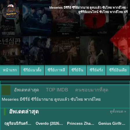
Meseries มีซีรี่ย์ ซีรี่ย์มากมาย ดูจบแล้ว ซับไทย พากย์ไทย -
ดูซีรีย์ออนไลน์ ซับไทย พากย์ไทย ฟรี
หน้าแรก
ซีรีย์แนวตั้ง
ซีรี่ย์เกาหลี
ซีรี่ย์จีน
ซีรี่ย์ฝรั่ง
ซีรี่ย์อินเดีย
อัพเดทล่าสุด
TOP IMDB
คนชอบมากที่สุด
Meseries มีซีรี่ย์ ซีรี่ย์มากมาย ดูจบแล้ว ซับไทย พากย์ไทย
พากย์ไทย/ซับ
พากย์ไทย/ซับ
อัพเดตล่าสุด
ดูทั้งหมด »
พากย์ไทย
ซับไทย
ไทย
ไทย
ฤดูร้อนนิรันดร์ (2026) Never-Ending Summer พากย์ไทย EP.1-29
Overdo (2026) รักเกินแค้น พากย์ไทย ซับไทย EP1-33 (จบ)
Princess Zhaoyang องค์หญิงเจาหยาง (2026) พากย์ไทย ซับไทย EP.1-18
Genius Girlfriend แฟนสาวอัจฉริยะ (2026) พากย์ไทย ซับไทย EP.1-28
★
8.8
★
8
★
9