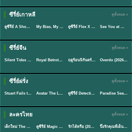
Sub EP. 16 | TH
Sub EP. 8 | TH
TH EP. 16
EP. 16
EP. 8
ซับไทย | พากย์
ซับไทย | พากย์
ซีรี่ย์เกาหลี
ดูทั้งหมด »
พากย์ไทย
ซับไทย
ไทย
ไทย
EP.16
EP.16
EP.8
ดูซีรี่ย์ A Shop for Killers 2 ร้านลับนักฆ่า ซีซัน 2 (2026) ซับไทย-พากย์ไทย
My Bias, My Boss เมื่อเมนฉันเป็นประธานบริษัท (2026) พากย์ไทย ซับไทย EP.1-12
ดูซีรี่ย์ Flex X Cop คุณชายสายสืบ (2024) พากย์ไทย-ซับไทย EP.1-16 (จบ)
See You at Work Tomorrow! เจอกันที่ออฟฟิศพรุ่งนี้นะ พากย์ไทย
★
8
★
8
★
9
ซีรี่ย์จีน
ดูทั้งหมด »
พากย์ไทย
ซับไทย
พากย์ไทย
ซับไทย
Silent Tides คลื่นลมลวง (2025) พากย์ไทย ซับไทย EP.1-31
Royal Betrothal (2026) สัญญาวิวาห์แห่งราชวงศ์ พากย์ไทย ซับไทย EP1-32
ฤดูร้อนนิรันดร์ (2026) Never-Ending Summer พากย์ไทย EP.1-29
Overdo (2026) รักเกินแค้น พากย์ไทย ซับไทย EP1-33 (จบ)
★
9.5
★
9
★
8.8
TH EP. 2
TH EP. 7
TH EP. 9
TH EP. 8
ซีรี่ย์ฝรั่ง
ดูทั้งหมด »
พากย์ไทย
พากย์ไทย
พากย์ไทย
พากย์ไทย
EP.2
EP.7
EP.9
EP.8
Stuart Fails to Save the Universe (2026) สจ๊วตล่มแผนกู้จักรวาล พากย์ไทย EP1-10
Avatar The Last Airbender 2 เณรน้อยเจ้าอภินิหาร พากย์ไทย
ดูซีรี่ย์ Detective Hole (2026) พากย์ไทย HD ฟรี อัปเดตล่าสุด Netflix
Paradise Season 2 (2026) พากย์ไทย EP1-8 ดูซีรี่ย์ฝรั่ง HD ครบทุกตอน
★
8.8
★
7.8
TH EP. 6
ละครไทย
ดูทั้งหมด »
พากย์ไทย
Thai
พากย์ไทย
พากย์ไทย
EP.6
เด็กใหม่ The Reset 2026 EP1-6 พากย์ไทย ดูซีรี่ย์ Netflix ล่าสุด HD
ดูซีรีย์ Magic Move (2026) ทำนายทายรัก Thai EP.1-10 HD
รักได้หรือ (2026) YOUNG Let's Begin Again พากย์ไทย EP.1-19
ปิ๊งรักคุณพี่เย็นชา (2026) Frozen Valentine EP.1-10 (จบ)
★
8
★
8