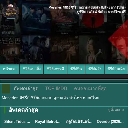
Meseries มีซีรี่ย์ ซีรี่ย์มากมาย ดูจบแล้ว ซับไทย พากย์ไทย -
ดูซีรีย์ออนไลน์ ซับไทย พากย์ไทย ฟรี
หน้าแรก
ซีรีย์แนวตั้ง
ซีรี่ย์เกาหลี
ซีรี่ย์จีน
ซีรี่ย์ฝรั่ง
ซีรี่ย์อินเดีย
อัพเดทล่าสุด
TOP IMDB
คนชอบมากที่สุด
Meseries มีซีรี่ย์ ซีรี่ย์มากมาย ดูจบแล้ว ซับไทย พากย์ไทย
อัพเดตล่าสุด
ดูทั้งหมด »
พากย์ไทย
ซับไทย
พากย์ไทย
ซับไทย
Silent Tides คลื่นลมลวง (2025) พากย์ไทย ซับไทย EP.1-31
Royal Betrothal (2026) สัญญาวิวาห์แห่งราชวงศ์ พากย์ไทย ซับไทย EP1-32
ฤดูร้อนนิรันดร์ (2026) Never-Ending Summer พากย์ไทย EP.1-29
Overdo (2026) รักเกินแค้น พากย์ไทย ซับไทย EP1-33 (จบ)
★
9.5
★
9
★
8.8