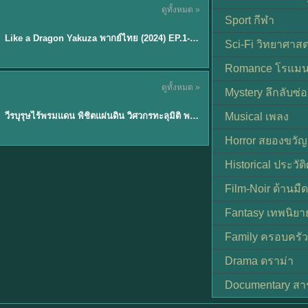
ดูทั้งหมด »
พากย์ไทย
Sport กีฬา
EP.6
Like a Dragon Yakuza พากย์ไทย (2024) EP.1-6 (จบ)
★
7
Sci-Fi วิทยาศาสต
Romance โรแมน
TH EP. 1
ดูทั้งหมด »
Mystery ลึกลับซ่อ
พากย์ไทย
EP.1
วีรบุรุษไร้พรมแดน พิชิตแผ่นดิน วิศวกรทะลุมิติ พลิกแผ่นดิน
Musical เพลง
Horror สยองขวัญ
Historical ประวัต
Film-Noir ด้านม
Fantasy เทพนิยา
Family ครอบครัว
Drama ดราม่า
Documentary สา