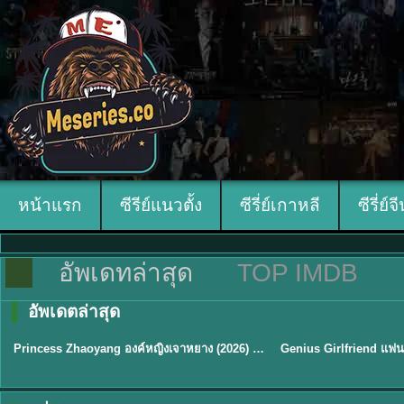
หน้าแรก
ซีรีย์แนวตั้ง
ซีรี่ย์เกาหลี
ซีรี่ย์จ
อัพเดทล่าสุด
TOP IMDB
อัพเดตล่าสุด
พากย์ไทย/ซับไทย
พากย์ไทย/ซับไทย
Princess Zhaoyang องค์หญิงเจาหยาง (2026) พากย์ไทย ซับไทย EP.1-18
★
8
★
9
TH EP. 16