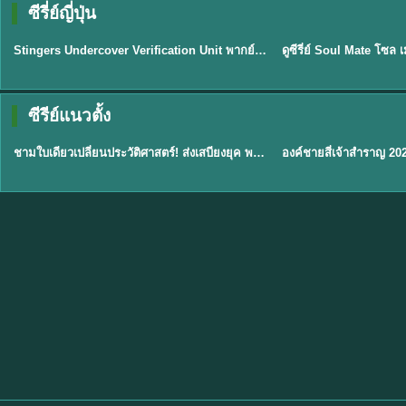
ซีรี่ย์ญี่ปุ่น
พากย์ไทย
พากย์ไทย
EP.11
Stingers Undercover Verification Unit พากย์ไทย EP1-11 HD ฟรี
★
8
TH EP. 1
TH 
ซีรีย์แนวตั้ง
พากย์ไทย
พากย์ไทย
EP.1
ชามใบเดียวเปลี่ยนประวัติศาสตร์! ส่งเสบียงยุค พากย์ไทย