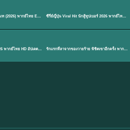
พากย์ไทย
EP.8
EP.6
ดูซีรี่ย์ Soul Mate โซล เมท (2026) พากย์ไทย EP.1-8 (จบ)
ซีรี่ย์ญี่ปุ่น Viral Hit นักสู้ทูปเบอร์ 2026 พากย์ไทย EP.1-6
★
7.9
EP. 1
TH EP. 1
พากย์ไทย
EP.1
EP.1
องค์ชายสี่เจ้าสำราญ 2026 พากย์ไทย HD อัปเดตล่าสุด ดูออนไลน์
รักแรกที่ลาจากของวายร้าย พิชิตเขาอีกครั้ง พากย์ไทย