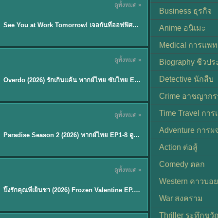
ดูทั้งหมด »
ซับไทย | พากย์ไทย
Business ธุรกิจ
EP.8
See You at Work Tomorrow! เจอกันที่ออฟฟิศพรุ่งนี้นะ พากย์ไทย
★
9
Anime อนิเมะ
Medical การแพทย
ดูทั้งหมด »
Biography ชีวประ
ซับไทย
Detective นักสืบ
Overdo (2026) รักเกินแค้น พากย์ไทย ซับไทย EP1-33 (จบ)
Crime อาชญากร
TH EP. 8
Time Travel การ
ดูทั้งหมด »
พากย์ไทย
Adventure การผ
EP.8
Paradise Season 2 (2026) พากย์ไทย EP1-8 ดูซีรี่ย์ฝรั่ง HD ครบทุกตอน
Action ต่อสู้
Comedy ตลก
ดูทั้งหมด »
พากย์ไทย
Western คาวบอย
ปิ๊งรักคุณพี่เย็นชา (2026) Frozen Valentine EP.1-10 (จบ)
★
8
War สงคราม
Thriller ระทึกขวั
TH EP. 6