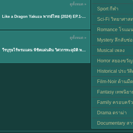
ดูทั้งหมด »
พากย์ไทย
Sport กีฬา
EP.6
Like a Dragon Yakuza พากย์ไทย (2024) EP.1-6 (จบ)
★
7
Sci-Fi วิทยาศาสต
Romance โรแมน
TH EP. 1
ดูทั้งหมด »
Mystery ลึกลับซ่อ
พากย์ไทย
EP.1
วีรบุรุษไร้พรมแดน พิชิตแผ่นดิน วิศวกรทะลุมิติ พลิกแผ่นดิน
Musical เพลง
Horror สยองขวัญ
Historical ประวัต
Film-Noir ด้านม
Fantasy เทพนิยา
Family ครอบครัว
Drama ดราม่า
Documentary สา