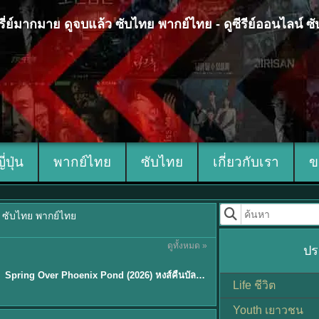
 ซีรี่ย์มากมาย ดูจบแล้ว ซับไทย พากย์ไทย - ดูซีรีย์ออนไลน์ 
ญี่ปุ่น
พากย์ไทย
ซับไทย
เกี่ยวกับเรา
ข
้ว ซับไทย พากย์ไทย
ดูทั้งหมด »
ปร
ซับไทย
Spring Over Phoenix Pond (2026) หงส์คืนบัลลังก์แค้น พากย์ไทย ซับไทย EP1-21
Life ชีวิต
Youth เยาวชน
Sub EP. 8 | TH EP. 8