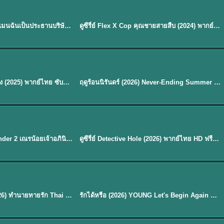
ซับไทย | พากย์ไทย
EP.16
My Bias, My Boss เมื่อเมนฉันเป็นประธานบริษัท (2026) พากย์ไทย ซับไทย EP.1-12
ดูซีรี่ย์ Flex X Cop คุณชายสายสืบ (2024) พากย์ไทย-ซับไทย EP.1-16 (จบ)
★
8
พากย์ไทย
Silent Tides คลื่นลมลวง (2025) พากย์ไทย ซับไทย EP.1-31
ฤดูร้อนนิรันดร์ (2026) Never-Ending Summer พากย์ไทย EP.1-29
★
8.8
EP. 7
TH EP. 9
พากย์ไทย
EP.7
EP.9
Avatar The Last Airbender 2 เณรน้อยเจ้าอภินิหาร พากย์ไทย
ดูซีรี่ย์ Detective Hole (2026) พากย์ไทย HD ฟรี อัปเดตล่าสุด Netflix
พากย์ไทย
ดูซีรีย์ Magic Move (2026) ทำนายทายรัก Thai EP.1-10 HD
รักได้หรือ (2026) YOUNG Let's Begin Again พากย์ไทย EP.1-19
EP. 8
TH EP. 6