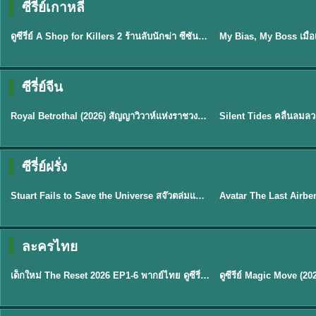
ซีรี่ย์เกาหลี
พากย์ไทย
ซับไทย
EP.16
ดูซีรี่ย์ A Shop for Killers 2 ร้านลับนักฆ่า ซีซัน 2 (2026) ซับไทย-พากย์ไทย
★
8
ซีรี่ย์จีน
ซับไทย
พากย์ไทย
Royal Betrothal (2026) สัญญาวิวาห์แห่งราชวงศ์ พากย์ไทย ซับไทย EP1-32
★
9
★
9.5
TH 
ซีรี่ย์ฝรั่ง
พากย์ไทย
พากย์ไทย
Stuart Fails to Save the Universe สจ๊วตล่มแผนกู้จักรวาล (2026) พากย์ไทย ซับไทย EP.1-10
★
9.3
★
7.8
TH EP. 6
ละครไทย
พากย์ไทย
Thai
EP.6
เด็กใหม่ The Reset 2026 EP1-6 พากย์ไทย ดูซีรี่ย์ Netflix ล่าสุด HD
★
8
TH EP. 11
TH 