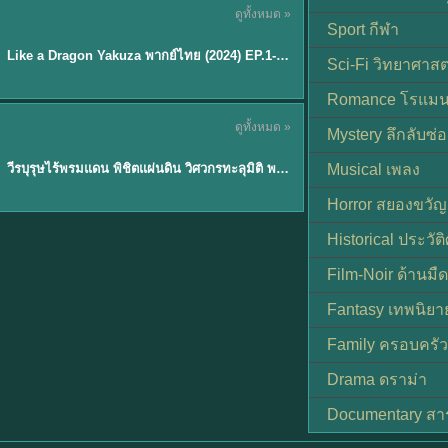
ดูทั้งหมด »
พากย์ไทย
Sport กีฬา
EP.6
Like a Dragon Yakuza พากย์ไทย (2024) EP.1-6 (จบ)
★
7
Sci-Fi วิทยาศาสต
Romance โรแมน
TH EP. 1
ดูทั้งหมด »
Mystery ลึกลับซ่อ
พากย์ไทย
EP.1
วีรบุรุษไร้พรมแดน พิชิตแผ่นดิน วิศวกรทะลุมิติ พลิกแผ่นดิน
Musical เพลง
Horror สยองขวัญ
Historical ประวัต
Film-Noir ด้านม
Fantasy เทพนิยา
Family ครอบครัว
Drama ดราม่า
Documentary สา