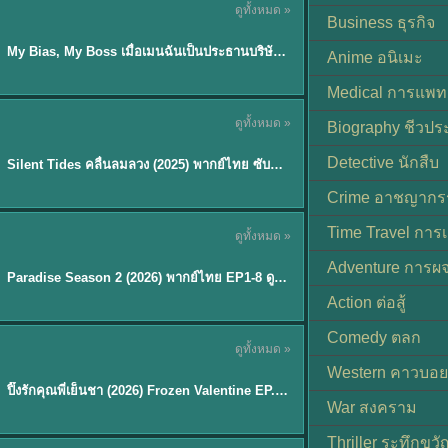
ดูทั้งหมด »
ซับไทย
Business ธุรกิจ
My Bias, My Boss เมื่อเมนฉันเป็นประธานบริษัท (2026) พากย์ไทย ซับไทย EP.1-12
Anime อนิเมะ
Medical การแพทย
ดูทั้งหมด »
Biography ชีวประ
พากย์ไทย
Detective นักสืบ
Silent Tides คลื่นลมลวง (2025) พากย์ไทย ซับไทย EP.1-31
★
9.5
Crime อาชญากร
TH EP. 8
Time Travel การ
ดูทั้งหมด »
พากย์ไทย
Adventure การผ
EP.8
Paradise Season 2 (2026) พากย์ไทย EP1-8 ดูซีรี่ย์ฝรั่ง HD ครบทุกตอน
Action ต่อสู้
Comedy ตลก
ดูทั้งหมด »
พากย์ไทย
Western คาวบอย
ปิ๊งรักคุณพี่เย็นชา (2026) Frozen Valentine EP.1-10 (จบ)
★
8
War สงคราม
Thriller ระทึกขวั
TH EP. 6