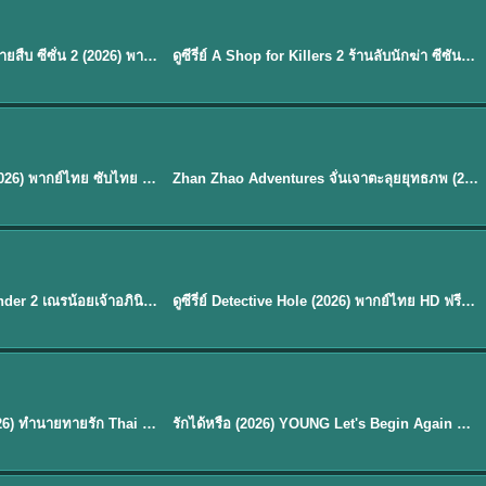
พากย์ไทย
EP.16
Flex X Cop 2 คุณชายสายสืบ ซีซั่น 2 (2026) พากย์ไทย ซับไทย EP.1-14
ดูซีรี่ย์ A Shop for Killers 2 ร้านลับนักฆ่า ซีซัน 2 (2026) ซับไทย-พากย์ไทย
★
8
พากย์ไทย
Mystic Nine เก้าสกุล (2026) พากย์ไทย ซับไทย EP.1-30
Zhan Zhao Adventures จั่นเจาตะลุยยุทธภพ (2026) พากย์ไทย ซับไทย EP.1-37 (จบ)
★
5
EP. 7
TH EP. 9
พากย์ไทย
EP.7
EP.9
Avatar The Last Airbender 2 เณรน้อยเจ้าอภินิหาร พากย์ไทย
ดูซีรี่ย์ Detective Hole (2026) พากย์ไทย HD ฟรี อัปเดตล่าสุด Netflix
พากย์ไทย
ดูซีรีย์ Magic Move (2026) ทำนายทายรัก Thai EP.1-10 HD
รักได้หรือ (2026) YOUNG Let's Begin Again พากย์ไทย EP.1-19
EP. 8
TH EP. 6