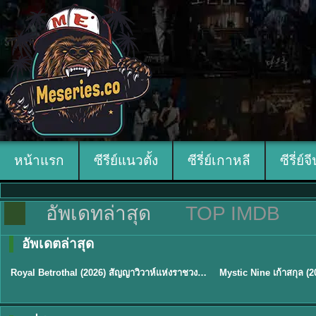
หน้าแรก
ซีรีย์แนวตั้ง
ซีรี่ย์เกาหลี
ซีรี่ย์จ
อัพเดทล่าสุด
TOP IMDB
อัพเดตล่าสุด
ซับไทย
พากย์ไทย/ซับไทย
Royal Betrothal (2026) สัญญาวิวาห์แห่งราชวงศ์ พากย์ไทย ซับไทย EP1-32
★
9
★
9