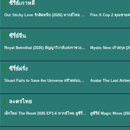
ซีรี่ย์เกาหลี
ซับไทย
ซับไทย
Our Sticky Love รักติดหนึบ (2026) พากย์ไทย ซับไทย EP.1-12
★
6
★
8
ซีรี่ย์จีน
ซับไทย
พากย์ไทย/ซับไทย
Royal Betrothal (2026) สัญญาวิวาห์แห่งราชวงศ์ พากย์ไทย ซับไทย EP1-32
★
9
★
9
TH 
ซีรี่ย์ฝรั่ง
พากย์ไทย
พากย์ไทย
Stuart Fails to Save the Universe สจ๊วตล่มแผนกู้จักรวาล (2026) พากย์ไทย ซับไทย EP.1-10
★
9.3
★
7.8
TH EP. 6
ละครไทย
พากย์ไทย
Thai
EP.6
เด็กใหม่ The Reset 2026 EP1-6 พากย์ไทย ดูซีรี่ย์ Netflix ล่าสุด HD
★
8
TH EP. 11
TH 