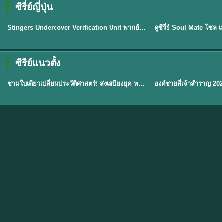
ซีรี่ย์ญี่ปุ่น
พากย์ไทย
พากย์ไทย
EP.11
Stingers Undercover Verification Unit พากย์ไทย EP1-11 HD ฟรี
★
8
TH EP. 1
TH 
ซีรีย์แนวตั้ง
พากย์ไทย
พากย์ไทย
EP.1
ชามใบเดียวเปลี่ยนประวัติศาสตร์! ส่งเสบียงยุค พากย์ไทย