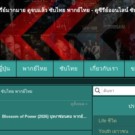
 ซีรี่ย์มากมาย ดูจบแล้ว ซับไทย พากย์ไทย - ดูซีรีย์ออนไลน์ 
ญี่ปุ่น
พากย์ไทย
ซับไทย
เกี่ยวกับเรา
ข
้ว ซับไทย พากย์ไทย
ดูทั้งหมด »
ปร
ซับไทย
Blossom of Power (2026) บุหงาซ่อนคม พากย์ไทย ซับไทย EP1-36
Life ชีวิต
Youth เยาวชน