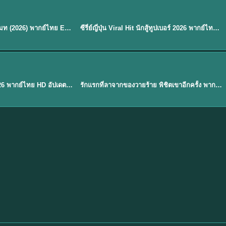
พากย์ไทย
EP.8
EP.6
ดูซีรี่ย์ Soul Mate โซล เมท (2026) พากย์ไทย EP.1-8 (จบ)
ซีรี่ย์ญี่ปุ่น Viral Hit นักสู้ทูปเบอร์ 2026 พากย์ไทย EP.1-6
★
7.9
EP. 1
TH EP. 1
พากย์ไทย
EP.1
EP.1
องค์ชายสี่เจ้าสำราญ 2026 พากย์ไทย HD อัปเดตล่าสุด ดูออนไลน์
รักแรกที่ลาจากของวายร้าย พิชิตเขาอีกครั้ง พากย์ไทย