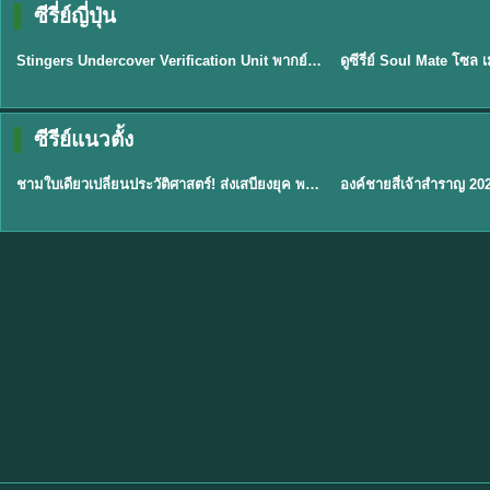
ซีรี่ย์ญี่ปุ่น
พากย์ไทย
พากย์ไทย
EP.11
Stingers Undercover Verification Unit พากย์ไทย EP1-11 HD ฟรี
★
8
TH EP. 1
TH 
ซีรีย์แนวตั้ง
พากย์ไทย
พากย์ไทย
EP.1
ชามใบเดียวเปลี่ยนประวัติศาสตร์! ส่งเสบียงยุค พากย์ไทย