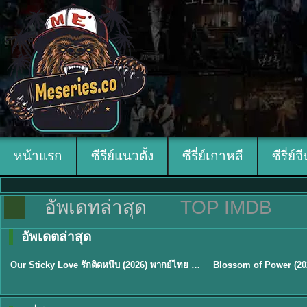
หน้าแรก
ซีรีย์แนวตั้ง
ซีรี่ย์เกาหลี
ซีรี่ย์จ
อัพเดทล่าสุด
TOP IMDB
อัพเดตล่าสุด
ซับไทย
ซับไทย
Our Sticky Love รักติดหนึบ (2026) พากย์ไทย ซับไทย EP.1-12
★
6