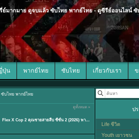
 ซีรี่ย์มากมาย ดูจบแล้ว ซับไทย พากย์ไทย - ดูซีรีย์ออนไลน์ 
ญี่ปุ่น
พากย์ไทย
ซับไทย
เกี่ยวกับเรา
ข
้ว ซับไทย พากย์ไทย
ดูทั้งหมด »
ปร
ซับไทย
Flex X Cop 2 คุณชายสายสืบ ซีซั่น 2 (2026) พากย์ไทย ซับไทย EP.1-14
★
8
Life ชีวิต
Youth เยาวชน