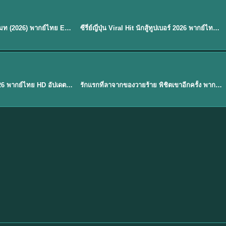
พากย์ไทย
EP.8
EP.6
ดูซีรี่ย์ Soul Mate โซล เมท (2026) พากย์ไทย EP.1-8 (จบ)
ซีรี่ย์ญี่ปุ่น Viral Hit นักสู้ทูปเบอร์ 2026 พากย์ไทย EP.1-6
★
7.9
EP. 1
TH EP. 1
พากย์ไทย
EP.1
EP.1
องค์ชายสี่เจ้าสำราญ 2026 พากย์ไทย HD อัปเดตล่าสุด ดูออนไลน์
รักแรกที่ลาจากของวายร้าย พิชิตเขาอีกครั้ง พากย์ไทย