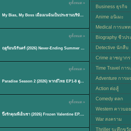
ดูทั้งหมด »
ซับไทย
Business ธุรกิจ
My Bias, My Boss เมื่อเมนฉันเป็นประธานบริษัท (2026) พากย์ไทย ซับไทย EP.1-12
Anime อนิเมะ
Medical การแพทย
ดูทั้งหมด »
Biography ชีวประ
พากย์ไทย
Detective นักสืบ
ฤดูร้อนนิรันดร์ (2026) Never-Ending Summer พากย์ไทย EP.1-29
★
8.8
Crime อาชญากร
TH EP. 8
Time Travel การ
ดูทั้งหมด »
พากย์ไทย
Adventure การผ
EP.8
Paradise Season 2 (2026) พากย์ไทย EP1-8 ดูซีรี่ย์ฝรั่ง HD ครบทุกตอน
Action ต่อสู้
Comedy ตลก
ดูทั้งหมด »
พากย์ไทย
Western คาวบอย
ปิ๊งรักคุณพี่เย็นชา (2026) Frozen Valentine EP.1-10 (จบ)
★
8
War สงคราม
Thriller ระทึกขวั
TH EP. 6