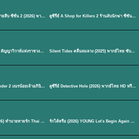
พากย์ไทย
EP.16
Flex X Cop 2 คุณชายสายสืบ ซีซั่น 2 (2026) พากย์ไทย ซับไทย EP.1-14
ดูซีรี่ย์ A Shop for Killers 2 ร้านลับนักฆ่า ซีซัน 2 (2026) ซับไทย-พากย์ไทย
★
8
พากย์ไทย
Royal Betrothal (2026) สัญญาวิวาห์แห่งราชวงศ์ พากย์ไทย ซับไทย EP1-32
Silent Tides คลื่นลมลวง (2025) พากย์ไทย ซับไทย EP.1-31
★
9.5
EP. 7
TH EP. 9
พากย์ไทย
EP.7
EP.9
Avatar The Last Airbender 2 เณรน้อยเจ้าอภินิหาร พากย์ไทย
ดูซีรี่ย์ Detective Hole (2026) พากย์ไทย HD ฟรี อัปเดตล่าสุด Netflix
พากย์ไทย
ดูซีรีย์ Magic Move (2026) ทำนายทายรัก Thai EP.1-10 HD
รักได้หรือ (2026) YOUNG Let's Begin Again พากย์ไทย EP.1-19
EP. 8
TH EP. 6