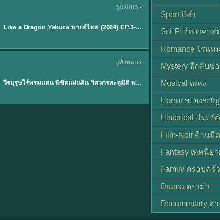
ดูทั้งหมด »
พากย์ไทย
Sport กีฬา
EP.6
Like a Dragon Yakuza พากย์ไทย (2024) EP.1-6 (จบ)
★
7
Sci-Fi วิทยาศาสต
Romance โรแมน
TH EP. 1
ดูทั้งหมด »
Mystery ลึกลับซ่อ
พากย์ไทย
EP.1
วีรบุรุษไร้พรมแดน พิชิตแผ่นดิน วิศวกรทะลุมิติ พลิกแผ่นดิน
Musical เพลง
Horror สยองขวัญ
Historical ประวัต
Film-Noir ด้านม
Fantasy เทพนิยา
Family ครอบครัว
Drama ดราม่า
Documentary สา