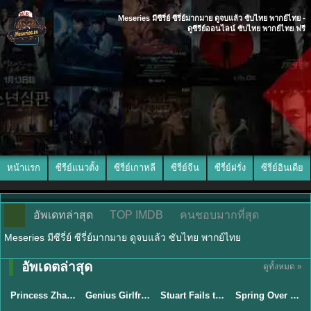
Meseries มีซีรี่ย์ ซีรี่ย์มากมาย ดูจบแล้ว ซับไทย พากย์ไทย -
ดูซีรีย์ออนไลน์ ซับไทย พากย์ไทย ฟรี
หน้าแรก
ซีรีย์แนวตั้ง
ซีรี่ย์เกาหลี
ซีรี่ย์จีน
ซีรี่ย์ฝรั่ง
ซีรี่ย์อินเดีย
อัพเดทล่าสุด
TOP IMDB
คนชอบมากที่สุด
Meseries มีซีรี่ย์ ซีรี่ย์มากมาย ดูจบแล้ว ซับไทย พากย์ไทย
พากย์ไทย/ซับ
พากย์ไทย/ซับ
อัพเดตล่าสุด
ดูทั้งหมด »
ไทย
ไทย
พากย์ไทย
ซับไทย
Princess Zhaoyang องค์หญิงเจาหยาง (2026) พากย์ไทย ซับไทย EP.1-18
Genius Girlfriend แฟนสาวอัจฉริยะ (2026) พากย์ไทย ซับไทย EP.1-28
Stuart Fails to Save the Universe สจ๊วตล่มแผนกู้จักรวาล (2026) พากย์ไทย ซับไทย EP.1-10
Spring Over Phoenix Pond (2026) หงส์คืนบัลลังก์แค้น พากย์ไทย ซับไทย EP1-21
★
8
★
9
★
9.3