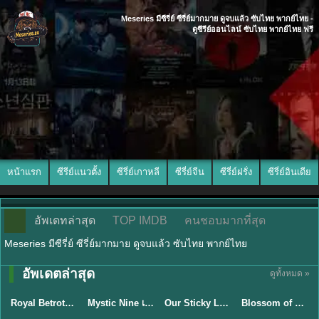
Meseries มีซีรี่ย์ ซีรี่ย์มากมาย ดูจบแล้ว ซับไทย พากย์ไทย -
ดูซีรีย์ออนไลน์ ซับไทย พากย์ไทย ฟรี
หน้าแรก
ซีรีย์แนวตั้ง
ซีรี่ย์เกาหลี
ซีรี่ย์จีน
ซีรี่ย์ฝรั่ง
ซีรี่ย์อินเดีย
อัพเดทล่าสุด
TOP IMDB
คนชอบมากที่สุด
Meseries มีซีรี่ย์ ซีรี่ย์มากมาย ดูจบแล้ว ซับไทย พากย์ไทย
พากย์ไทย/ซับ
อัพเดตล่าสุด
ดูทั้งหมด »
ซับไทย
ไทย
ซับไทย
ซับไทย
Royal Betrothal (2026) สัญญาวิวาห์แห่งราชวงศ์ พากย์ไทย ซับไทย EP1-32
Mystic Nine เก้าสกุล (2026) พากย์ไทย ซับไทย EP.1-30
Our Sticky Love รักติดหนึบ (2026) พากย์ไทย ซับไทย EP.1-12
Blossom of Power (2026) บุหงาซ่อนคม พากย์ไทย ซับไทย EP1-36
★
9
★
9
★
6