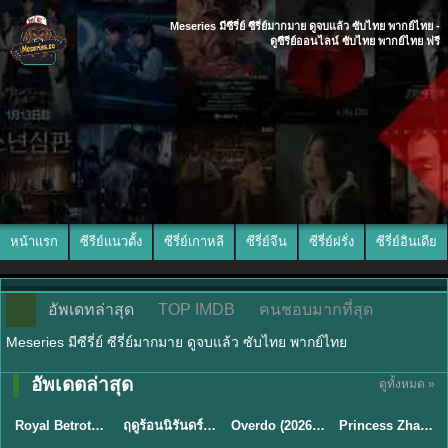
Meseries มีซีรี่ย์ ซีรี่ย์มากมาย ดูจบแล้ว ซับไทย พากย์ไทย -
ดูซีรีย์ออนไลน์ ซับไทย พากย์ไทย ฟรี
หน้าแรก
ซีรีย์แนวตั้ง
ซีรี่ย์เกาหลี
ซีรี่ย์จีน
ซีรี่ย์ฝรั่ง
ซีรี่ย์อินเดีย
อัพเดทล่าสุด
TOP IMDB
คนชอบมากที่สุด
Meseries มีซีรี่ย์ ซีรี่ย์มากมาย ดูจบแล้ว ซับไทย พากย์ไทย
พากย์ไทย/ซับ
อัพเดตล่าสุด
ดูทั้งหมด »
ซับไทย
พากย์ไทย
ซับไทย
ไทย
Royal Betrothal (2026) สัญญาวิวาห์แห่งราชวงศ์ พากย์ไทย ซับไทย EP1-32
ฤดูร้อนนิรันดร์ (2026) Never-Ending Summer พากย์ไทย EP.1-29
Overdo (2026) รักเกินแค้น พากย์ไทย ซับไทย EP1-33 (จบ)
Princess Zhaoyang องค์หญิงเจาหยาง (2026) พากย์ไทย ซับไทย EP.1-18
★
9
★
8.8
★
8