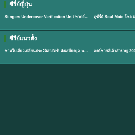
ซีรี่ย์ญี่ปุ่น
พากย์ไทย
พากย์ไทย
EP.11
Stingers Undercover Verification Unit พากย์ไทย EP1-11 HD ฟรี
★
8
TH EP. 1
TH 
ซีรีย์แนวตั้ง
พากย์ไทย
พากย์ไทย
EP.1
ชามใบเดียวเปลี่ยนประวัติศาสตร์! ส่งเสบียงยุค พากย์ไทย