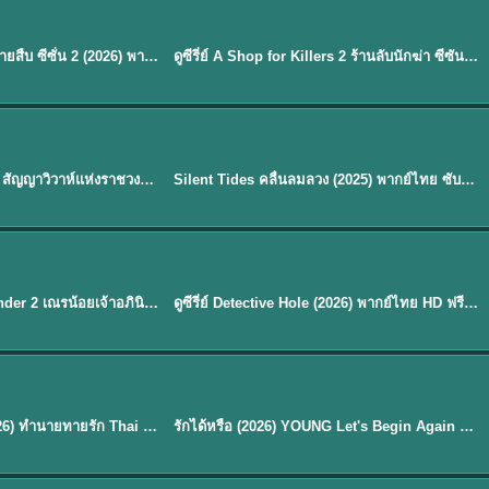
พากย์ไทย
EP.16
Flex X Cop 2 คุณชายสายสืบ ซีซั่น 2 (2026) พากย์ไทย ซับไทย EP.1-14
ดูซีรี่ย์ A Shop for Killers 2 ร้านลับนักฆ่า ซีซัน 2 (2026) ซับไทย-พากย์ไทย
★
8
พากย์ไทย
Royal Betrothal (2026) สัญญาวิวาห์แห่งราชวงศ์ พากย์ไทย ซับไทย EP1-32
Silent Tides คลื่นลมลวง (2025) พากย์ไทย ซับไทย EP.1-31
★
9.5
EP. 7
TH EP. 9
พากย์ไทย
EP.7
EP.9
Avatar The Last Airbender 2 เณรน้อยเจ้าอภินิหาร พากย์ไทย
ดูซีรี่ย์ Detective Hole (2026) พากย์ไทย HD ฟรี อัปเดตล่าสุด Netflix
พากย์ไทย
ดูซีรีย์ Magic Move (2026) ทำนายทายรัก Thai EP.1-10 HD
รักได้หรือ (2026) YOUNG Let's Begin Again พากย์ไทย EP.1-19
EP. 8
TH EP. 6