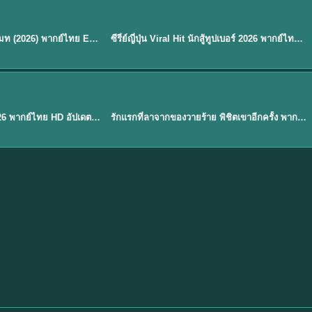
พากย์ไทย
EP.8
EP.6
ดูซีรี่ย์ Soul Mate โซล เมท (2026) พากย์ไทย EP.1-8 (จบ)
ซีรี่ย์ญี่ปุ่น Viral Hit นักสู้ทูปเบอร์ 2026 พากย์ไทย EP.1-6
★
7.9
EP. 1
TH EP. 1
พากย์ไทย
EP.1
EP.1
องค์ชายสี่เจ้าสำราญ 2026 พากย์ไทย HD อัปเดตล่าสุด ดูออนไลน์
รักแรกที่ลาจากของวายร้าย พิชิตเขาอีกครั้ง พากย์ไทย