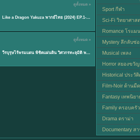
ดูทั้งหมด »
พากย์ไทย
Sport กีฬา
EP.6
Like a Dragon Yakuza พากย์ไทย (2024) EP.1-6 (จบ)
★
7
Sci-Fi วิทยาศาสต
Romance โรแมน
TH EP. 1
ดูทั้งหมด »
Mystery ลึกลับซ่อ
พากย์ไทย
EP.1
วีรบุรุษไร้พรมแดน พิชิตแผ่นดิน วิศวกรทะลุมิติ พลิกแผ่นดิน
Musical เพลง
Horror สยองขวัญ
Historical ประวัต
Film-Noir ด้านม
Fantasy เทพนิยา
Family ครอบครัว
Drama ดราม่า
Documentary สา