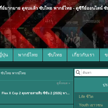
 ซีรี่ย์มากมาย ดูจบแล้ว ซับไทย พากย์ไทย - ดูซีรีย์ออนไลน์ 
ญี่ปุ่น
พากย์ไทย
ซับไทย
เกี่ยวกับเรา
ข
้ว ซับไทย พากย์ไทย
ดูทั้งหมด »
ปร
ซับไทย
Flex X Cop 2 คุณชายสายสืบ ซีซั่น 2 (2026) พากย์ไทย ซับไทย EP.1-14
★
8
Life ชีวิต
Youth เยาวชน