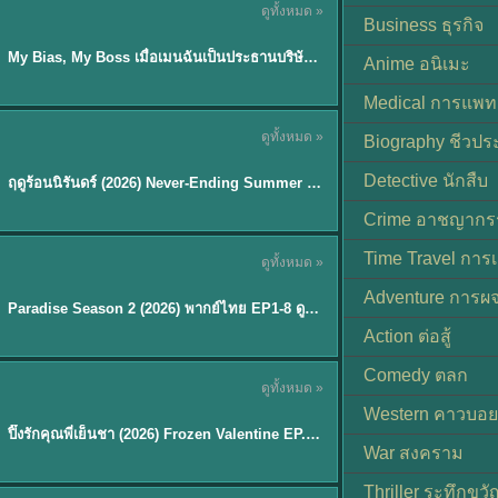
ดูทั้งหมด »
ซับไทย
Business ธุรกิจ
My Bias, My Boss เมื่อเมนฉันเป็นประธานบริษัท (2026) พากย์ไทย ซับไทย EP.1-12
Anime อนิเมะ
Medical การแพทย
ดูทั้งหมด »
Biography ชีวประ
พากย์ไทย
Detective นักสืบ
ฤดูร้อนนิรันดร์ (2026) Never-Ending Summer พากย์ไทย EP.1-29
★
8.8
Crime อาชญากร
TH EP. 8
Time Travel การ
ดูทั้งหมด »
พากย์ไทย
Adventure การผ
EP.8
Paradise Season 2 (2026) พากย์ไทย EP1-8 ดูซีรี่ย์ฝรั่ง HD ครบทุกตอน
Action ต่อสู้
Comedy ตลก
ดูทั้งหมด »
พากย์ไทย
Western คาวบอย
ปิ๊งรักคุณพี่เย็นชา (2026) Frozen Valentine EP.1-10 (จบ)
★
8
War สงคราม
Thriller ระทึกขวั
TH EP. 6