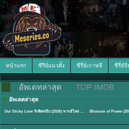
หน้าแรก
ซีรีย์แนวตั้ง
ซีรี่ย์เกาหลี
ซีรี่ย์จ
อัพเดทล่าสุด
TOP IMDB
อัพเดตล่าสุด
ซับไทย
ซับไทย
Our Sticky Love รักติดหนึบ (2026) พากย์ไทย ซับไทย EP.1-12
★
6