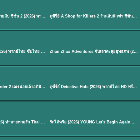
พากย์ไทย
EP.16
Flex X Cop 2 คุณชายสายสืบ ซีซั่น 2 (2026) พากย์ไทย ซับไทย EP.1-14
ดูซีรี่ย์ A Shop for Killers 2 ร้านลับนักฆ่า ซีซัน 2 (2026) ซับไทย-พากย์ไทย
★
8
พากย์ไทย
Mystic Nine เก้าสกุล (2026) พากย์ไทย ซับไทย EP.1-30
Zhan Zhao Adventures จั่นเจาตะลุยยุทธภพ (2026) พากย์ไทย ซับไทย EP.1-37 (จบ)
★
5
EP. 7
TH EP. 9
พากย์ไทย
EP.7
EP.9
Avatar The Last Airbender 2 เณรน้อยเจ้าอภินิหาร พากย์ไทย
ดูซีรี่ย์ Detective Hole (2026) พากย์ไทย HD ฟรี อัปเดตล่าสุด Netflix
พากย์ไทย
ดูซีรีย์ Magic Move (2026) ทำนายทายรัก Thai EP.1-10 HD
รักได้หรือ (2026) YOUNG Let's Begin Again พากย์ไทย EP.1-19
EP. 8
TH EP. 6