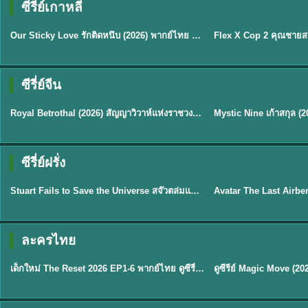
ซีรี่ย์เกาหลี
ซับไทย
ซับไทย
Our Sticky Love รักติดหนึบ (2026) พากย์ไทย ซับไทย EP.1-12
★
6
★
8
ซีรี่ย์จีน
ซับไทย
พากย์ไทย/ซับไทย
Royal Betrothal (2026) สัญญาวิวาห์แห่งราชวงศ์ พากย์ไทย ซับไทย EP1-32
★
9
★
9
TH 
ซีรี่ย์ฝรั่ง
พากย์ไทย
พากย์ไทย
Stuart Fails to Save the Universe สจ๊วตล่มแผนกู้จักรวาล (2026) พากย์ไทย ซับไทย EP.1-10
★
9.3
★
7.8
TH EP. 6
ละครไทย
พากย์ไทย
Thai
EP.6
เด็กใหม่ The Reset 2026 EP1-6 พากย์ไทย ดูซีรี่ย์ Netflix ล่าสุด HD
★
8
TH EP. 11
TH 