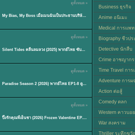
ดูทั้งหมด »
ซับไทย
Business ธุรกิจ
My Bias, My Boss เมื่อเมนฉันเป็นประธานบริษัท (2026) พากย์ไทย ซับไทย EP.1-12
Anime อนิเมะ
Medical การแพทย
ดูทั้งหมด »
Biography ชีวประ
พากย์ไทย
Detective นักสืบ
Silent Tides คลื่นลมลวง (2025) พากย์ไทย ซับไทย EP.1-31
★
9.5
Crime อาชญากร
TH EP. 8
Time Travel การ
ดูทั้งหมด »
พากย์ไทย
Adventure การผ
EP.8
Paradise Season 2 (2026) พากย์ไทย EP1-8 ดูซีรี่ย์ฝรั่ง HD ครบทุกตอน
Action ต่อสู้
Comedy ตลก
ดูทั้งหมด »
พากย์ไทย
Western คาวบอย
ปิ๊งรักคุณพี่เย็นชา (2026) Frozen Valentine EP.1-10 (จบ)
★
8
War สงคราม
Thriller ระทึกขวั
TH EP. 6