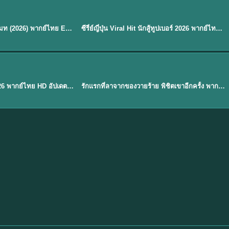
พากย์ไทย
EP.8
EP.6
ดูซีรี่ย์ Soul Mate โซล เมท (2026) พากย์ไทย EP.1-8 (จบ)
ซีรี่ย์ญี่ปุ่น Viral Hit นักสู้ทูปเบอร์ 2026 พากย์ไทย EP.1-6
★
7.9
EP. 1
TH EP. 1
พากย์ไทย
EP.1
EP.1
องค์ชายสี่เจ้าสำราญ 2026 พากย์ไทย HD อัปเดตล่าสุด ดูออนไลน์
รักแรกที่ลาจากของวายร้าย พิชิตเขาอีกครั้ง พากย์ไทย