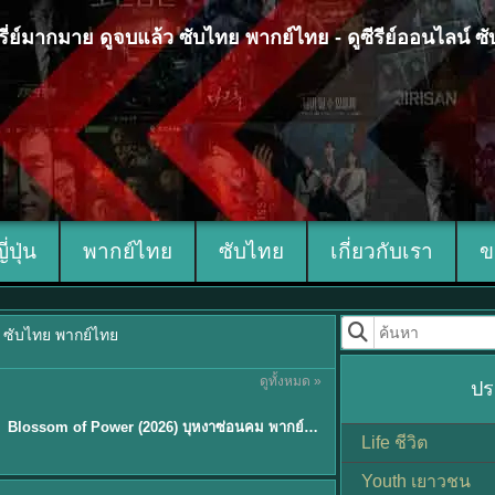
 ซีรี่ย์มากมาย ดูจบแล้ว ซับไทย พากย์ไทย - ดูซีรีย์ออนไลน์ 
ญี่ปุ่น
พากย์ไทย
ซับไทย
เกี่ยวกับเรา
ข
้ว ซับไทย พากย์ไทย
ดูทั้งหมด »
ปร
ซับไทย
Blossom of Power (2026) บุหงาซ่อนคม พากย์ไทย ซับไทย EP1-36
Life ชีวิต
Youth เยาวชน