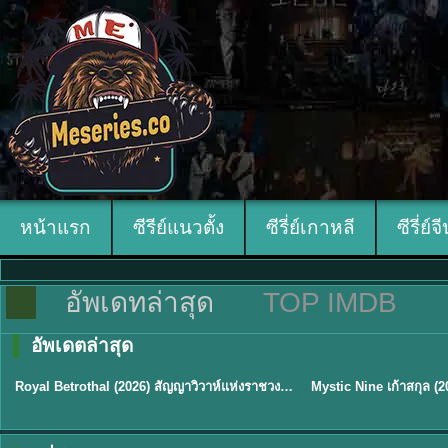
หน้าแรก
ซีรีย์แนวตั้ง
ซีรี่ย์เกาหลี
ซีรี่ย์จ
อัพเดทล่าสุด
TOP IMDB
อัพเดตล่าสุด
ซับไทย
พากย์ไทย/ซับไทย
Royal Betrothal (2026) สัญญาวิวาห์แห่งราชวงศ์ พากย์ไทย ซับไทย EP1-32
★
9
★
9