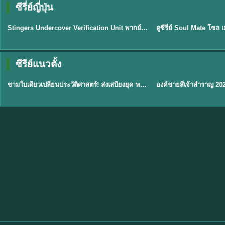
ซีรี่ย์ญี่ปุ่น
พากย์ไทย
พากย์ไทย
EP.11
Stingers Undercover Verification Unit พากย์ไทย EP1-11 HD ฟรี
★
8
TH EP. 1
TH 
ซีรีย์แนวตั้ง
พากย์ไทย
พากย์ไทย
EP.1
ชามใบเดียวเปลี่ยนประวัติศาสตร์! ส่งเสบียงยุค พากย์ไทย