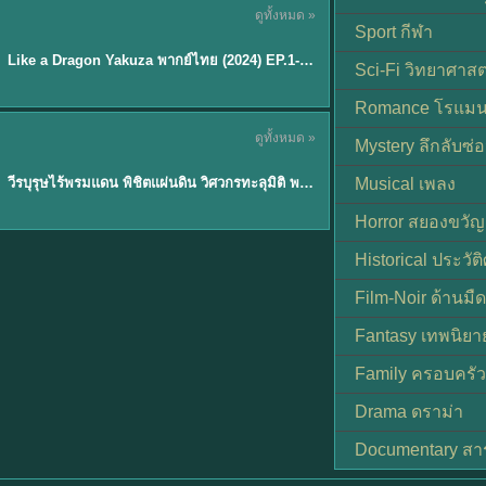
ดูทั้งหมด »
พากย์ไทย
Sport กีฬา
EP.6
Like a Dragon Yakuza พากย์ไทย (2024) EP.1-6 (จบ)
★
7
Sci-Fi วิทยาศาสต
Romance โรแมน
TH EP. 1
ดูทั้งหมด »
Mystery ลึกลับซ่อ
พากย์ไทย
EP.1
วีรบุรุษไร้พรมแดน พิชิตแผ่นดิน วิศวกรทะลุมิติ พลิกแผ่นดิน
Musical เพลง
Horror สยองขวัญ
Historical ประวัต
Film-Noir ด้านม
Fantasy เทพนิยา
Family ครอบครัว
Drama ดราม่า
Documentary สา