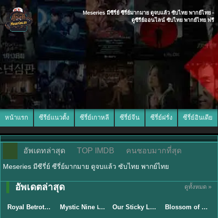
Meseries มีซีรี่ย์ ซีรี่ย์มากมาย ดูจบแล้ว ซับไทย พากย์ไทย -
ดูซีรีย์ออนไลน์ ซับไทย พากย์ไทย ฟรี
หน้าแรก
ซีรีย์แนวตั้ง
ซีรี่ย์เกาหลี
ซีรี่ย์จีน
ซีรี่ย์ฝรั่ง
ซีรี่ย์อินเดีย
อัพเดทล่าสุด
TOP IMDB
คนชอบมากที่สุด
Meseries มีซีรี่ย์ ซีรี่ย์มากมาย ดูจบแล้ว ซับไทย พากย์ไทย
พากย์ไทย/ซับ
อัพเดตล่าสุด
ดูทั้งหมด »
ซับไทย
ไทย
ซับไทย
ซับไทย
Royal Betrothal (2026) สัญญาวิวาห์แห่งราชวงศ์ พากย์ไทย ซับไทย EP1-32
Mystic Nine เก้าสกุล (2026) พากย์ไทย ซับไทย EP.1-30
Our Sticky Love รักติดหนึบ (2026) พากย์ไทย ซับไทย EP.1-12
Blossom of Power (2026) บุหงาซ่อนคม พากย์ไทย ซับไทย EP1-36
★
9
★
9
★
6