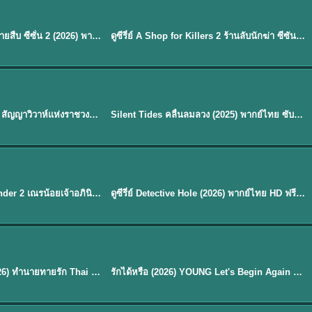
พากย์ไทย
EP.16
Flex X Cop 2 คุณชายสายสืบ ซีซั่น 2 (2026) พากย์ไทย ซับไทย EP.1-14
ดูซีรี่ย์ A Shop for Killers 2 ร้านลับนักฆ่า ซีซัน 2 (2026) ซับไทย-พากย์ไทย
★
8
พากย์ไทย
Royal Betrothal (2026) สัญญาวิวาห์แห่งราชวงศ์ พากย์ไทย ซับไทย EP1-32
Silent Tides คลื่นลมลวง (2025) พากย์ไทย ซับไทย EP.1-31
★
9.5
EP. 7
TH EP. 9
พากย์ไทย
EP.7
EP.9
Avatar The Last Airbender 2 เณรน้อยเจ้าอภินิหาร พากย์ไทย
ดูซีรี่ย์ Detective Hole (2026) พากย์ไทย HD ฟรี อัปเดตล่าสุด Netflix
พากย์ไทย
ดูซีรีย์ Magic Move (2026) ทำนายทายรัก Thai EP.1-10 HD
รักได้หรือ (2026) YOUNG Let's Begin Again พากย์ไทย EP.1-19
EP. 8
TH EP. 6