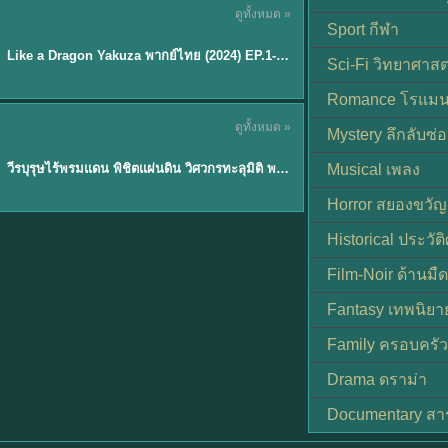
ดูทั้งหมด »
พากย์ไทย
Sport กีฬา
EP.6
Like a Dragon Yakuza พากย์ไทย (2024) EP.1-6 (จบ)
★
7
Sci-Fi วิทยาศาสต
Romance โรแมน
TH EP. 1
ดูทั้งหมด »
Mystery ลึกลับซ่อ
พากย์ไทย
EP.1
วีรบุรุษไร้พรมแดน พิชิตแผ่นดิน วิศวกรทะลุมิติ พลิกแผ่นดิน
Musical เพลง
Horror สยองขวัญ
Historical ประวัต
Film-Noir ด้านม
Fantasy เทพนิยา
Family ครอบครัว
Drama ดราม่า
Documentary สา