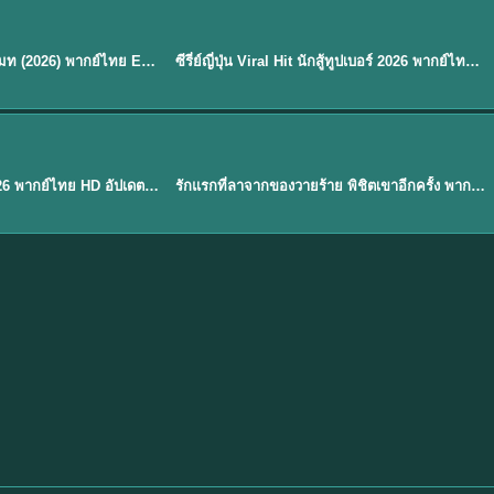
พากย์ไทย
EP.8
EP.6
ดูซีรี่ย์ Soul Mate โซล เมท (2026) พากย์ไทย EP.1-8 (จบ)
ซีรี่ย์ญี่ปุ่น Viral Hit นักสู้ทูปเบอร์ 2026 พากย์ไทย EP.1-6
★
7.9
EP. 1
TH EP. 1
พากย์ไทย
EP.1
EP.1
องค์ชายสี่เจ้าสำราญ 2026 พากย์ไทย HD อัปเดตล่าสุด ดูออนไลน์
รักแรกที่ลาจากของวายร้าย พิชิตเขาอีกครั้ง พากย์ไทย