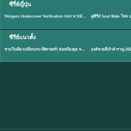
ซีรี่ย์ญี่ปุ่น
พากย์ไทย
พากย์ไทย
EP.11
Stingers Undercover Verification Unit พากย์ไทย EP1-11 HD ฟรี
★
8
TH EP. 1
TH 
ซีรีย์แนวตั้ง
พากย์ไทย
พากย์ไทย
EP.1
ชามใบเดียวเปลี่ยนประวัติศาสตร์! ส่งเสบียงยุค พากย์ไทย