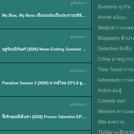
ดูทั้งหมด »
ซับไทย
Business ธุรกิจ
My Bias, My Boss เมื่อเมนฉันเป็นประธานบริษัท (2026) พากย์ไทย ซับไทย EP.1-12
Anime อนิเมะ
Medical การแพทย
ดูทั้งหมด »
Biography ชีวประ
พากย์ไทย
Detective นักสืบ
ฤดูร้อนนิรันดร์ (2026) Never-Ending Summer พากย์ไทย EP.1-29
★
8.8
Crime อาชญากร
TH EP. 8
Time Travel การ
ดูทั้งหมด »
พากย์ไทย
Adventure การผ
EP.8
Paradise Season 2 (2026) พากย์ไทย EP1-8 ดูซีรี่ย์ฝรั่ง HD ครบทุกตอน
Action ต่อสู้
Comedy ตลก
ดูทั้งหมด »
พากย์ไทย
Western คาวบอย
ปิ๊งรักคุณพี่เย็นชา (2026) Frozen Valentine EP.1-10 (จบ)
★
8
War สงคราม
Thriller ระทึกขวั
TH EP. 6