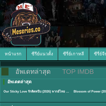
หน้าแรก
ซีรีย์แนวตั้ง
ซีรี่ย์เกาหลี
ซีรี่ย์จ
อัพเดทล่าสุด
TOP IMDB
อัพเดตล่าสุด
ซับไทย
ซับไทย
Our Sticky Love รักติดหนึบ (2026) พากย์ไทย ซับไทย EP.1-12
★
6