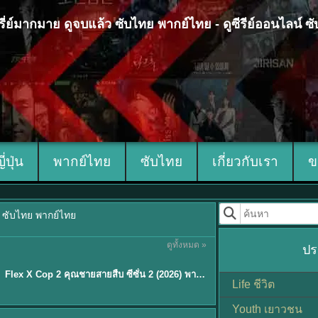
 ซีรี่ย์มากมาย ดูจบแล้ว ซับไทย พากย์ไทย - ดูซีรีย์ออนไลน์ 
ญี่ปุ่น
พากย์ไทย
ซับไทย
เกี่ยวกับเรา
ข
้ว ซับไทย พากย์ไทย
ดูทั้งหมด »
ปร
ซับไทย
Flex X Cop 2 คุณชายสายสืบ ซีซั่น 2 (2026) พากย์ไทย ซับไทย EP.1-14
★
8
Life ชีวิต
Youth เยาวชน