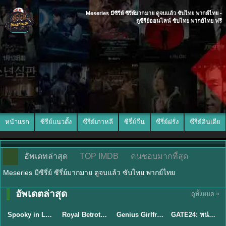
Meseries มีซีรี่ย์ ซีรี่ย์มากมาย ดูจบแล้ว ซับไทย พากย์ไทย -
ดูซีรีย์ออนไลน์ ซับไทย พากย์ไทย ฟรี
หน้าแรก
ซีรีย์แนวตั้ง
ซีรี่ย์เกาหลี
ซีรี่ย์จีน
ซีรี่ย์ฝรั่ง
ซีรี่ย์อินเดีย
อัพเดทล่าสุด
TOP IMDB
คนชอบมากที่สุด
Meseries มีซีรี่ย์ ซีรี่ย์มากมาย ดูจบแล้ว ซับไทย พากย์ไทย
พากย์ไทย/ซับ
อัพเดตล่าสุด
ดูทั้งหมด »
ซับไทย
ซับไทย
ไทย
ซับไทย
Spooky in Love (2026) สะดุดรักกุ๊กกุ๊กกู๋ พากย์ไทย ซับไทย EP1-12
Royal Betrothal (2026) สัญญาวิวาห์แห่งราชวงศ์ พากย์ไทย ซับไทย EP1-32
Genius Girlfriend แฟนสาวอัจฉริยะ (2026) พากย์ไทย ซับไทย EP.1-28
GATE24: หน่วยสกัดภัยข้ามแดน (2026) ซับไทย EP.1-10
★
9
★
9