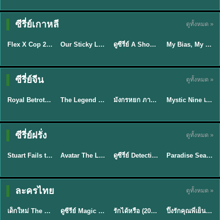
TH EP. 16
ซีรี่ย์เกาหลี
ดูทั้งหมด »
ซับไทย
ซับไทย
พากย์ไทย
ซับไทย
EP.16
Flex X Cop 2 คุณชายสายสืบ ซีซั่น 2 (2026) พากย์ไทย ซับไทย EP.1-14
Our Sticky Love รักติดหนึบ (2026) พากย์ไทย ซับไทย EP.1-12
ดูซีรี่ย์ A Shop for Killers 2 ร้านลับนักฆ่า ซีซัน 2 (2026) ซับไทย-พากย์ไทย
My Bias, My Boss เมื่อเมนฉันเป็นประธานบริษัท (2026) พากย์ไทย ซับไทย EP.1-12
★
8
★
6
★
8
พากย์ไทย/ซับ
ซีรี่ย์จีน
ดูทั้งหมด »
ซับไทย
พากย์ไทย
พากย์ไทย
ไทย
Royal Betrothal (2026) สัญญาวิวาห์แห่งราชวงศ์ พากย์ไทย ซับไทย EP1-32
The Legend of ShenLi ปฐพีไร้พ่าย (2024) พากย์ไทย ซับไทย EP.1-39
มังกรหยก ภาคมารบูรพาและพิษประจิม Duel on Mount Hua พากย์ไทย
Mystic Nine เก้าสกุล (2026) พากย์ไทย ซับไทย EP.1-30
★
9
★
8.5
★
8
★
9
TH EP. 7
TH EP. 9
TH EP. 8
ซีรี่ย์ฝรั่ง
ดูทั้งหมด »
พากย์ไทย
พากย์ไทย
พากย์ไทย
พากย์ไทย
EP.7
EP.9
EP.8
Stuart Fails to Save the Universe สจ๊วตล่มแผนกู้จักรวาล (2026) พากย์ไทย ซับไทย EP.1-10
Avatar The Last Airbender 2 เณรน้อยเจ้าอภินิหาร พากย์ไทย
ดูซีรี่ย์ Detective Hole (2026) พากย์ไทย HD ฟรี อัปเดตล่าสุด Netflix
Paradise Season 2 (2026) พากย์ไทย EP1-8 ดูซีรี่ย์ฝรั่ง HD ครบทุกตอน
★
9.3
★
7.8
TH EP. 6
ละครไทย
ดูทั้งหมด »
พากย์ไทย
Thai
พากย์ไทย
พากย์ไทย
EP.6
เด็กใหม่ The Reset 2026 EP1-6 พากย์ไทย ดูซีรี่ย์ Netflix ล่าสุด HD
ดูซีรีย์ Magic Move (2026) ทำนายทายรัก Thai EP.1-10 HD
รักได้หรือ (2026) YOUNG Let's Begin Again พากย์ไทย EP.1-19
ปิ๊งรักคุณพี่เย็นชา (2026) Frozen Valentine EP.1-10 (จบ)
★
8
★
8