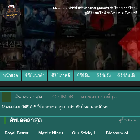
Meseries มีซีรี่ย์ ซีรี่ย์มากมาย ดูจบแล้ว ซับไทย พากย์ไทย -
ดูซีรีย์ออนไลน์ ซับไทย พากย์ไทย ฟรี
หน้าแรก
ซีรีย์แนวตั้ง
ซีรี่ย์เกาหลี
ซีรี่ย์จีน
ซีรี่ย์ฝรั่ง
ซีรี่ย์อินเดีย
อัพเดทล่าสุด
TOP IMDB
คนชอบมากที่สุด
Meseries มีซีรี่ย์ ซีรี่ย์มากมาย ดูจบแล้ว ซับไทย พากย์ไทย
พากย์ไทย/ซับ
อัพเดตล่าสุด
ดูทั้งหมด »
ซับไทย
ไทย
ซับไทย
ซับไทย
Royal Betrothal (2026) สัญญาวิวาห์แห่งราชวงศ์ พากย์ไทย ซับไทย EP1-32
Mystic Nine เก้าสกุล (2026) พากย์ไทย ซับไทย EP.1-30
Our Sticky Love รักติดหนึบ (2026) พากย์ไทย ซับไทย EP.1-12
Blossom of Power (2026) บุหงาซ่อนคม พากย์ไทย ซับไทย EP1-36
★
9
★
9
★
6