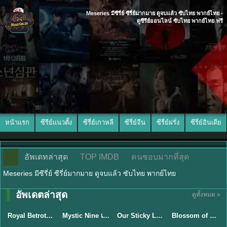
Meseries มีซีรี่ย์ ซีรี่ย์มากมาย ดูจบแล้ว ซับไทย พากย์ไทย -
ดูซีรีย์ออนไลน์ ซับไทย พากย์ไทย ฟรี
หน้าแรก
ซีรีย์แนวตั้ง
ซีรี่ย์เกาหลี
ซีรี่ย์จีน
ซีรี่ย์ฝรั่ง
ซีรี่ย์อินเดีย
อัพเดทล่าสุด
TOP IMDB
คนชอบมากที่สุด
Meseries มีซีรี่ย์ ซีรี่ย์มากมาย ดูจบแล้ว ซับไทย พากย์ไทย
พากย์ไทย/ซับ
อัพเดตล่าสุด
ดูทั้งหมด »
ซับไทย
ไทย
ซับไทย
ซับไทย
Royal Betrothal (2026) สัญญาวิวาห์แห่งราชวงศ์ พากย์ไทย ซับไทย EP1-32
Mystic Nine เก้าสกุล (2026) พากย์ไทย ซับไทย EP.1-30
Our Sticky Love รักติดหนึบ (2026) พากย์ไทย ซับไทย EP.1-12
Blossom of Power (2026) บุหงาซ่อนคม พากย์ไทย ซับไทย EP1-36
★
9
★
9
★
6