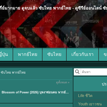
 ซีรี่ย์มากมาย ดูจบแล้ว ซับไทย พากย์ไทย - ดูซีรีย์ออนไลน์ 
ญี่ปุ่น
พากย์ไทย
ซับไทย
เกี่ยวกับเรา
ข
้ว ซับไทย พากย์ไทย
ดูทั้งหมด »
ปร
ซับไทย
Blossom of Power (2026) บุหงาซ่อนคม พากย์ไทย ซับไทย EP1-36
Life ชีวิต
Youth เยาวชน