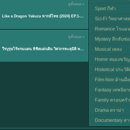
ดูทั้งหมด »
พากย์ไทย
Sport กีฬา
EP.6
Like a Dragon Yakuza พากย์ไทย (2024) EP.1-6 (จบ)
★
7
Sci-Fi วิทยาศาสต
Romance โรแมน
TH EP. 1
ดูทั้งหมด »
Mystery ลึกลับซ่อ
พากย์ไทย
EP.1
วีรบุรุษไร้พรมแดน พิชิตแผ่นดิน วิศวกรทะลุมิติ พลิกแผ่นดิน
Musical เพลง
Horror สยองขวัญ
Historical ประวัต
Film-Noir ด้านม
Fantasy เทพนิยา
Family ครอบครัว
Drama ดราม่า
Documentary สา