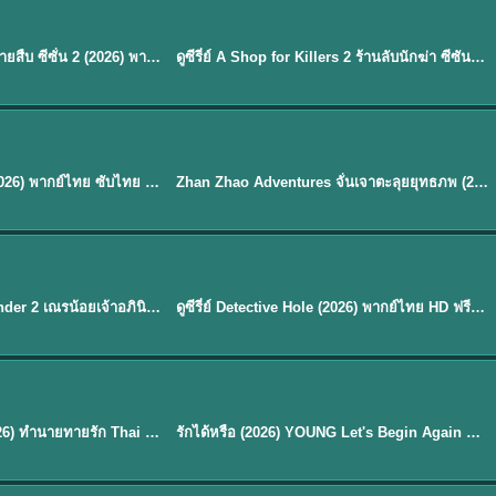
พากย์ไทย
EP.16
Flex X Cop 2 คุณชายสายสืบ ซีซั่น 2 (2026) พากย์ไทย ซับไทย EP.1-14
ดูซีรี่ย์ A Shop for Killers 2 ร้านลับนักฆ่า ซีซัน 2 (2026) ซับไทย-พากย์ไทย
★
8
พากย์ไทย
Mystic Nine เก้าสกุล (2026) พากย์ไทย ซับไทย EP.1-30
Zhan Zhao Adventures จั่นเจาตะลุยยุทธภพ (2026) พากย์ไทย ซับไทย EP.1-37 (จบ)
★
5
EP. 7
TH EP. 9
พากย์ไทย
EP.7
EP.9
Avatar The Last Airbender 2 เณรน้อยเจ้าอภินิหาร พากย์ไทย
ดูซีรี่ย์ Detective Hole (2026) พากย์ไทย HD ฟรี อัปเดตล่าสุด Netflix
พากย์ไทย
ดูซีรีย์ Magic Move (2026) ทำนายทายรัก Thai EP.1-10 HD
รักได้หรือ (2026) YOUNG Let's Begin Again พากย์ไทย EP.1-19
EP. 8
TH EP. 6