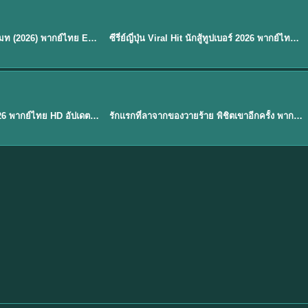
พากย์ไทย
EP.8
EP.6
ดูซีรี่ย์ Soul Mate โซล เมท (2026) พากย์ไทย EP.1-8 (จบ)
ซีรี่ย์ญี่ปุ่น Viral Hit นักสู้ทูปเบอร์ 2026 พากย์ไทย EP.1-6
★
7.9
EP. 1
TH EP. 1
พากย์ไทย
EP.1
EP.1
องค์ชายสี่เจ้าสำราญ 2026 พากย์ไทย HD อัปเดตล่าสุด ดูออนไลน์
รักแรกที่ลาจากของวายร้าย พิชิตเขาอีกครั้ง พากย์ไทย