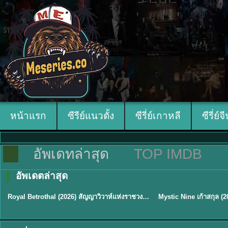
หน้าแรก
ซีรีย์แนวตั้ง
ซีรี่ย์เกาหลี
ซีรี่ย์จ
อัพเดทล่าสุด
TOP IMDB
อัพเดตล่าสุด
ซับไทย
พากย์ไทย/ซับไทย
Royal Betrothal (2026) สัญญาวิวาห์แห่งราชวงศ์ พากย์ไทย ซับไทย EP1-32
★
9
★
9