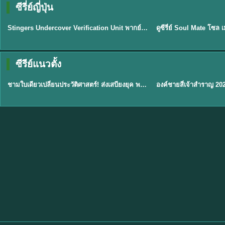
ซีรี่ย์ญี่ปุ่น
พากย์ไทย
พากย์ไทย
EP.11
Stingers Undercover Verification Unit พากย์ไทย EP1-11 HD ฟรี
★
8
TH EP. 1
TH 
ซีรีย์แนวตั้ง
พากย์ไทย
พากย์ไทย
EP.1
ชามใบเดียวเปลี่ยนประวัติศาสตร์! ส่งเสบียงยุค พากย์ไทย