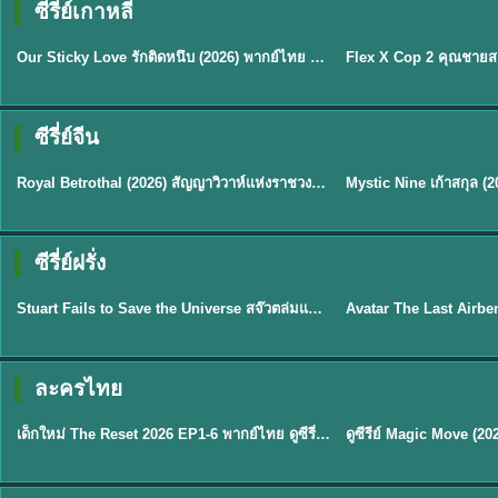
ซีรี่ย์เกาหลี
ซับไทย
ซับไทย
Our Sticky Love รักติดหนึบ (2026) พากย์ไทย ซับไทย EP.1-12
★
6
★
8
ซีรี่ย์จีน
ซับไทย
พากย์ไทย/ซับไทย
Royal Betrothal (2026) สัญญาวิวาห์แห่งราชวงศ์ พากย์ไทย ซับไทย EP1-32
★
9
★
9
TH 
ซีรี่ย์ฝรั่ง
พากย์ไทย
พากย์ไทย
Stuart Fails to Save the Universe สจ๊วตล่มแผนกู้จักรวาล (2026) พากย์ไทย ซับไทย EP.1-10
★
9.3
★
7.8
TH EP. 6
ละครไทย
พากย์ไทย
Thai
EP.6
เด็กใหม่ The Reset 2026 EP1-6 พากย์ไทย ดูซีรี่ย์ Netflix ล่าสุด HD
★
8
TH EP. 11
TH 