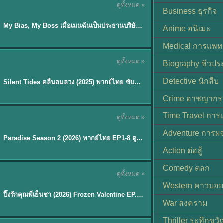
ดูทั้งหมด »
ซับไทย
Business ธุรกิจ
My Bias, My Boss เมื่อเมนฉันเป็นประธานบริษัท (2026) พากย์ไทย ซับไทย EP.1-12
Anime อนิเมะ
Medical การแพทย
ดูทั้งหมด »
Biography ชีวประ
พากย์ไทย
Detective นักสืบ
Silent Tides คลื่นลมลวง (2025) พากย์ไทย ซับไทย EP.1-31
★
9.5
Crime อาชญากร
TH EP. 8
Time Travel การ
ดูทั้งหมด »
พากย์ไทย
Adventure การผ
EP.8
Paradise Season 2 (2026) พากย์ไทย EP1-8 ดูซีรี่ย์ฝรั่ง HD ครบทุกตอน
Action ต่อสู้
Comedy ตลก
ดูทั้งหมด »
พากย์ไทย
Western คาวบอย
ปิ๊งรักคุณพี่เย็นชา (2026) Frozen Valentine EP.1-10 (จบ)
★
8
War สงคราม
Thriller ระทึกขวั
TH EP. 6