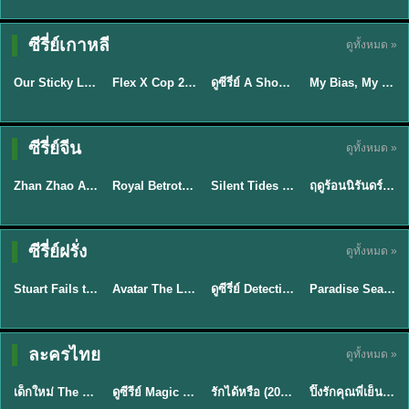
TH EP. 16
ซีรี่ย์เกาหลี
ดูทั้งหมด »
ซับไทย
ซับไทย
พากย์ไทย
ซับไทย
EP.16
Our Sticky Love รักติดหนึบ (2026) พากย์ไทย ซับไทย EP.1-12
Flex X Cop 2 คุณชายสายสืบ ซีซั่น 2 (2026) พากย์ไทย ซับไทย EP.1-14
ดูซีรี่ย์ A Shop for Killers 2 ร้านลับนักฆ่า ซีซัน 2 (2026) ซับไทย-พากย์ไทย
My Bias, My Boss เมื่อเมนฉันเป็นประธานบริษัท (2026) พากย์ไทย ซับไทย EP.1-12
★
6
★
8
★
8
ซีรี่ย์จีน
ดูทั้งหมด »
พากย์ไทย
ซับไทย
พากย์ไทย
พากย์ไทย
Zhan Zhao Adventures จั่นเจาตะลุยยุทธภพ (2026) พากย์ไทย ซับไทย EP.1-37 (จบ)
Royal Betrothal (2026) สัญญาวิวาห์แห่งราชวงศ์ พากย์ไทย ซับไทย EP1-32
Silent Tides คลื่นลมลวง (2025) พากย์ไทย ซับไทย EP.1-31
ฤดูร้อนนิรันดร์ (2026) Never-Ending Summer พากย์ไทย EP.1-29
★
5
★
9
★
9.5
★
8.8
TH EP. 7
TH EP. 9
TH EP. 8
ซีรี่ย์ฝรั่ง
ดูทั้งหมด »
พากย์ไทย
พากย์ไทย
พากย์ไทย
พากย์ไทย
EP.7
EP.9
EP.8
Stuart Fails to Save the Universe สจ๊วตล่มแผนกู้จักรวาล (2026) พากย์ไทย ซับไทย EP.1-10
Avatar The Last Airbender 2 เณรน้อยเจ้าอภินิหาร พากย์ไทย
ดูซีรี่ย์ Detective Hole (2026) พากย์ไทย HD ฟรี อัปเดตล่าสุด Netflix
Paradise Season 2 (2026) พากย์ไทย EP1-8 ดูซีรี่ย์ฝรั่ง HD ครบทุกตอน
★
9.3
★
7.8
TH EP. 6
ละครไทย
ดูทั้งหมด »
พากย์ไทย
Thai
พากย์ไทย
พากย์ไทย
EP.6
เด็กใหม่ The Reset 2026 EP1-6 พากย์ไทย ดูซีรี่ย์ Netflix ล่าสุด HD
ดูซีรีย์ Magic Move (2026) ทำนายทายรัก Thai EP.1-10 HD
รักได้หรือ (2026) YOUNG Let's Begin Again พากย์ไทย EP.1-19
ปิ๊งรักคุณพี่เย็นชา (2026) Frozen Valentine EP.1-10 (จบ)
★
8
★
8