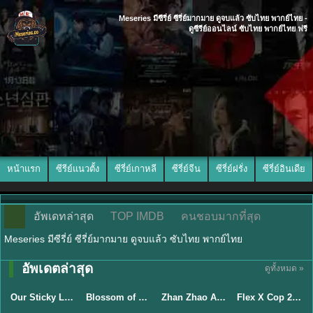
Meseries มีซีรี่ย์ ซีรี่ย์มากมาย ดูจบแล้ว ซับไทย พากย์ไทย -
ดูซีรีย์ออนไลน์ ซับไทย พากย์ไทย ฟรี
หน้าแรก
ซีรีย์แนวตั้ง
ซีรี่ย์เกาหลี
ซีรี่ย์จีน
ซีรี่ย์ฝรั่ง
ซีรี่ย์อินเดีย
อัพเดทล่าสุด
TOP IMDB
คนชอบมากที่สุด
Meseries มีซีรี่ย์ ซีรี่ย์มากมาย ดูจบแล้ว ซับไทย พากย์ไทย
อัพเดตล่าสุด
ดูทั้งหมด »
ซับไทย
ซับไทย
พากย์ไทย
ซับไทย
Our Sticky Love รักติดหนึบ (2026) พากย์ไทย ซับไทย EP.1-12
Blossom of Power (2026) บุหงาซ่อนคม พากย์ไทย ซับไทย EP1-36
Zhan Zhao Adventures จั่นเจาตะลุยยุทธภพ (2026) พากย์ไทย ซับไทย EP.1-37 (จบ)
Flex X Cop 2 คุณชายสายสืบ ซีซั่น 2 (2026) พากย์ไทย ซับไทย EP.1-14
★
6
★
5
★
8