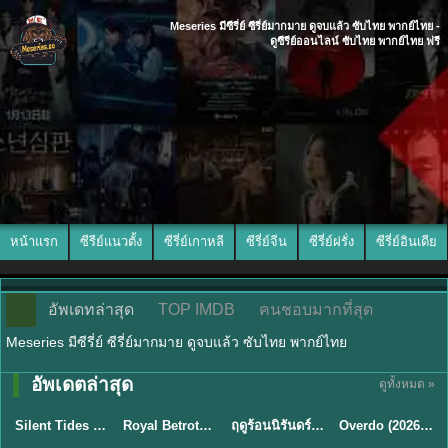
Meseries มีซีรี่ย์ ซีรี่ย์มากมาย ดูจบแล้ว ซับไทย พากย์ไทย -
ดูซีรีย์ออนไลน์ ซับไทย พากย์ไทย ฟรี
หน้าแรก
ซีรีย์แนวตั้ง
ซีรี่ย์เกาหลี
ซีรี่ย์จีน
ซีรี่ย์ฝรั่ง
ซีรี่ย์อินเดีย
อัพเดทล่าสุด
TOP IMDB
คนชอบมากที่สุด
Meseries มีซีรี่ย์ ซีรี่ย์มากมาย ดูจบแล้ว ซับไทย พากย์ไทย
อัพเดตล่าสุด
ดูทั้งหมด »
พากย์ไทย
ซับไทย
พากย์ไทย
ซับไทย
Silent Tides คลื่นลมลวง (2025) พากย์ไทย ซับไทย EP.1-31
Royal Betrothal (2026) สัญญาวิวาห์แห่งราชวงศ์ พากย์ไทย ซับไทย EP1-32
ฤดูร้อนนิรันดร์ (2026) Never-Ending Summer พากย์ไทย EP.1-29
Overdo (2026) รักเกินแค้น พากย์ไทย ซับไทย EP1-33 (จบ)
★
9.5
★
9
★
8.8