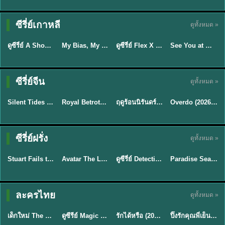
Sub EP. 16 | TH
Sub EP. 8 | TH
TH EP. 16
EP. 16
EP. 8
ซับไทย | พากย์
ซับไทย | พากย์
ซีรี่ย์เกาหลี
ดูทั้งหมด »
พากย์ไทย
ซับไทย
ไทย
ไทย
EP.16
EP.16
EP.8
ดูซีรี่ย์ A Shop for Killers 2 ร้านลับนักฆ่า ซีซัน 2 (2026) ซับไทย-พากย์ไทย
My Bias, My Boss เมื่อเมนฉันเป็นประธานบริษัท (2026) พากย์ไทย ซับไทย EP.1-12
ดูซีรี่ย์ Flex X Cop คุณชายสายสืบ (2024) พากย์ไทย-ซับไทย EP.1-16 (จบ)
See You at Work Tomorrow! เจอกันที่ออฟฟิศพรุ่งนี้นะ พากย์ไทย
★
8
★
8
★
9
ซีรี่ย์จีน
ดูทั้งหมด »
พากย์ไทย
ซับไทย
พากย์ไทย
ซับไทย
Silent Tides คลื่นลมลวง (2025) พากย์ไทย ซับไทย EP.1-31
Royal Betrothal (2026) สัญญาวิวาห์แห่งราชวงศ์ พากย์ไทย ซับไทย EP1-32
ฤดูร้อนนิรันดร์ (2026) Never-Ending Summer พากย์ไทย EP.1-29
Overdo (2026) รักเกินแค้น พากย์ไทย ซับไทย EP1-33 (จบ)
★
9.5
★
9
★
8.8
TH EP. 2
TH EP. 7
TH EP. 9
TH EP. 8
ซีรี่ย์ฝรั่ง
ดูทั้งหมด »
พากย์ไทย
พากย์ไทย
พากย์ไทย
พากย์ไทย
EP.2
EP.7
EP.9
EP.8
Stuart Fails to Save the Universe (2026) สจ๊วตล่มแผนกู้จักรวาล พากย์ไทย EP1-10
Avatar The Last Airbender 2 เณรน้อยเจ้าอภินิหาร พากย์ไทย
ดูซีรี่ย์ Detective Hole (2026) พากย์ไทย HD ฟรี อัปเดตล่าสุด Netflix
Paradise Season 2 (2026) พากย์ไทย EP1-8 ดูซีรี่ย์ฝรั่ง HD ครบทุกตอน
★
8.8
★
7.8
TH EP. 6
ละครไทย
ดูทั้งหมด »
พากย์ไทย
Thai
พากย์ไทย
พากย์ไทย
EP.6
เด็กใหม่ The Reset 2026 EP1-6 พากย์ไทย ดูซีรี่ย์ Netflix ล่าสุด HD
ดูซีรีย์ Magic Move (2026) ทำนายทายรัก Thai EP.1-10 HD
รักได้หรือ (2026) YOUNG Let's Begin Again พากย์ไทย EP.1-19
ปิ๊งรักคุณพี่เย็นชา (2026) Frozen Valentine EP.1-10 (จบ)
★
8
★
8