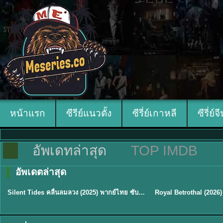
หน้าแรก
ซีรีย์แนวตั้ง
ซีรี่ย์เกาหลี
ซีรี่ย์จ
อัพเดทล่าสุด
TOP IMDB
อัพเดตล่าสุด
พากย์ไทย
ซับไทย
Silent Tides คลื่นลมลวง (2025) พากย์ไทย ซับไทย EP.1-31
★
9.5
★
9
TH EP. 16