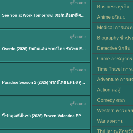
ดูทั้งหมด »
ซับไทย | พากย์ไทย
Business ธุรกิจ
EP.8
See You at Work Tomorrow! เจอกันที่ออฟฟิศพรุ่งนี้นะ พากย์ไทย
★
9
Anime อนิเมะ
Medical การแพทย
ดูทั้งหมด »
Biography ชีวประ
ซับไทย
Detective นักสืบ
Overdo (2026) รักเกินแค้น พากย์ไทย ซับไทย EP1-33 (จบ)
Crime อาชญากร
TH EP. 8
Time Travel การ
ดูทั้งหมด »
พากย์ไทย
Adventure การผ
EP.8
Paradise Season 2 (2026) พากย์ไทย EP1-8 ดูซีรี่ย์ฝรั่ง HD ครบทุกตอน
Action ต่อสู้
Comedy ตลก
ดูทั้งหมด »
พากย์ไทย
Western คาวบอย
ปิ๊งรักคุณพี่เย็นชา (2026) Frozen Valentine EP.1-10 (จบ)
★
8
War สงคราม
Thriller ระทึกขวั
TH EP. 6