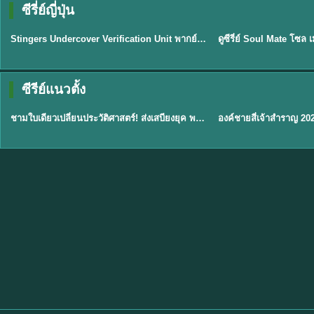
ซีรี่ย์ญี่ปุ่น
พากย์ไทย
พากย์ไทย
EP.11
Stingers Undercover Verification Unit พากย์ไทย EP1-11 HD ฟรี
★
8
TH EP. 1
TH 
ซีรีย์แนวตั้ง
พากย์ไทย
พากย์ไทย
EP.1
ชามใบเดียวเปลี่ยนประวัติศาสตร์! ส่งเสบียงยุค พากย์ไทย