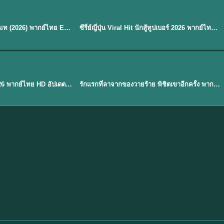
พากย์ไทย
EP.8
EP.6
ดูซีรี่ย์ Soul Mate โซล เมท (2026) พากย์ไทย EP.1-8 (จบ)
ซีรี่ย์ญี่ปุ่น Viral Hit นักสู้ทูปเบอร์ 2026 พากย์ไทย EP.1-6
★
7.9
EP. 1
TH EP. 1
พากย์ไทย
EP.1
EP.1
องค์ชายสี่เจ้าสำราญ 2026 พากย์ไทย HD อัปเดตล่าสุด ดูออนไลน์
รักแรกที่ลาจากของวายร้าย พิชิตเขาอีกครั้ง พากย์ไทย