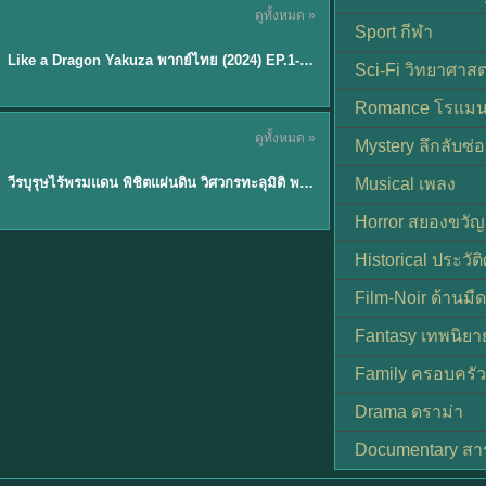
ดูทั้งหมด »
พากย์ไทย
Sport กีฬา
EP.6
Like a Dragon Yakuza พากย์ไทย (2024) EP.1-6 (จบ)
★
7
Sci-Fi วิทยาศาสต
Romance โรแมน
TH EP. 1
ดูทั้งหมด »
Mystery ลึกลับซ่อ
พากย์ไทย
EP.1
วีรบุรุษไร้พรมแดน พิชิตแผ่นดิน วิศวกรทะลุมิติ พลิกแผ่นดิน
Musical เพลง
Horror สยองขวัญ
Historical ประวัต
Film-Noir ด้านม
Fantasy เทพนิยา
Family ครอบครัว
Drama ดราม่า
Documentary สา