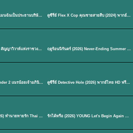
ซับไทย | พากย์ไทย
EP.16
My Bias, My Boss เมื่อเมนฉันเป็นประธานบริษัท (2026) พากย์ไทย ซับไทย EP.1-12
ดูซีรี่ย์ Flex X Cop คุณชายสายสืบ (2024) พากย์ไทย-ซับไทย EP.1-16 (จบ)
★
8
พากย์ไทย
Royal Betrothal (2026) สัญญาวิวาห์แห่งราชวงศ์ พากย์ไทย ซับไทย EP1-32
ฤดูร้อนนิรันดร์ (2026) Never-Ending Summer พากย์ไทย EP.1-29
★
8.8
EP. 7
TH EP. 9
พากย์ไทย
EP.7
EP.9
Avatar The Last Airbender 2 เณรน้อยเจ้าอภินิหาร พากย์ไทย
ดูซีรี่ย์ Detective Hole (2026) พากย์ไทย HD ฟรี อัปเดตล่าสุด Netflix
พากย์ไทย
ดูซีรีย์ Magic Move (2026) ทำนายทายรัก Thai EP.1-10 HD
รักได้หรือ (2026) YOUNG Let's Begin Again พากย์ไทย EP.1-19
EP. 8
TH EP. 6