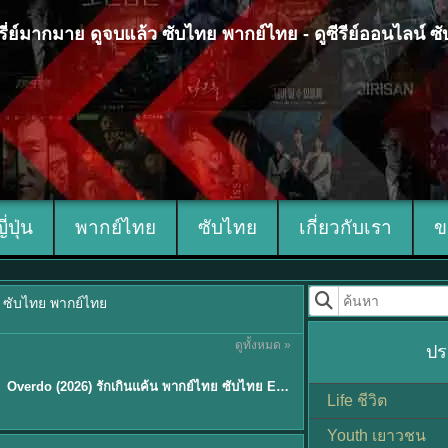
 ซีรี่ย์มากมาย ดูจบแล้ว ซับไทย พากย์ไทย - ดูซีรีย์ออนไลน์ 
ญี่ปุ่น
พากย์ไทย
ซับไทย
เกี่ยวกับเรา
ข
้ว ซับไทย พากย์ไทย
ดูทั้งหมด »
ปร
ซับไทย
Overdo (2026) รักเกินแค้น พากย์ไทย ซับไทย EP1-33 (จบ)
Life ชีวิต
Youth เยาวชน
Sub EP. 8 | TH EP. 8