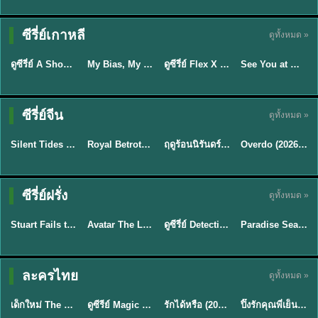
Sub EP. 16 | TH
Sub EP. 8 | TH
TH EP. 16
EP. 16
EP. 8
ซับไทย | พากย์
ซับไทย | พากย์
ซีรี่ย์เกาหลี
ดูทั้งหมด »
พากย์ไทย
ซับไทย
ไทย
ไทย
EP.16
EP.16
EP.8
ดูซีรี่ย์ A Shop for Killers 2 ร้านลับนักฆ่า ซีซัน 2 (2026) ซับไทย-พากย์ไทย
My Bias, My Boss เมื่อเมนฉันเป็นประธานบริษัท (2026) พากย์ไทย ซับไทย EP.1-12
ดูซีรี่ย์ Flex X Cop คุณชายสายสืบ (2024) พากย์ไทย-ซับไทย EP.1-16 (จบ)
See You at Work Tomorrow! เจอกันที่ออฟฟิศพรุ่งนี้นะ พากย์ไทย
★
8
★
8
★
9
ซีรี่ย์จีน
ดูทั้งหมด »
พากย์ไทย
ซับไทย
พากย์ไทย
ซับไทย
Silent Tides คลื่นลมลวง (2025) พากย์ไทย ซับไทย EP.1-31
Royal Betrothal (2026) สัญญาวิวาห์แห่งราชวงศ์ พากย์ไทย ซับไทย EP1-32
ฤดูร้อนนิรันดร์ (2026) Never-Ending Summer พากย์ไทย EP.1-29
Overdo (2026) รักเกินแค้น พากย์ไทย ซับไทย EP1-33 (จบ)
★
9.5
★
9
★
8.8
TH EP. 2
TH EP. 7
TH EP. 9
TH EP. 8
ซีรี่ย์ฝรั่ง
ดูทั้งหมด »
พากย์ไทย
พากย์ไทย
พากย์ไทย
พากย์ไทย
EP.2
EP.7
EP.9
EP.8
Stuart Fails to Save the Universe (2026) สจ๊วตล่มแผนกู้จักรวาล พากย์ไทย EP1-10
Avatar The Last Airbender 2 เณรน้อยเจ้าอภินิหาร พากย์ไทย
ดูซีรี่ย์ Detective Hole (2026) พากย์ไทย HD ฟรี อัปเดตล่าสุด Netflix
Paradise Season 2 (2026) พากย์ไทย EP1-8 ดูซีรี่ย์ฝรั่ง HD ครบทุกตอน
★
8.8
★
7.8
TH EP. 6
ละครไทย
ดูทั้งหมด »
พากย์ไทย
Thai
พากย์ไทย
พากย์ไทย
EP.6
เด็กใหม่ The Reset 2026 EP1-6 พากย์ไทย ดูซีรี่ย์ Netflix ล่าสุด HD
ดูซีรีย์ Magic Move (2026) ทำนายทายรัก Thai EP.1-10 HD
รักได้หรือ (2026) YOUNG Let's Begin Again พากย์ไทย EP.1-19
ปิ๊งรักคุณพี่เย็นชา (2026) Frozen Valentine EP.1-10 (จบ)
★
8
★
8