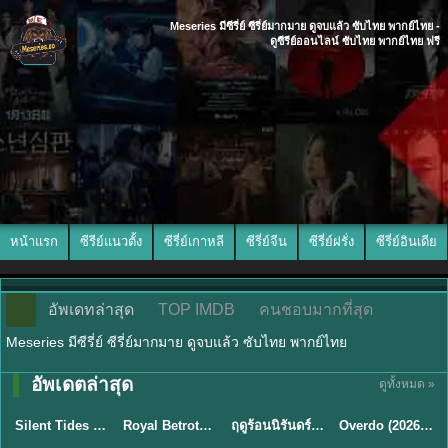
Meseries มีซีรี่ย์ ซีรี่ย์มากมาย ดูจบแล้ว ซับไทย พากย์ไทย -
ดูซีรีย์ออนไลน์ ซับไทย พากย์ไทย ฟรี
หน้าแรก
ซีรีย์แนวตั้ง
ซีรี่ย์เกาหลี
ซีรี่ย์จีน
ซีรี่ย์ฝรั่ง
ซีรี่ย์อินเดีย
อัพเดทล่าสุด
TOP IMDB
คนชอบมากที่สุด
Meseries มีซีรี่ย์ ซีรี่ย์มากมาย ดูจบแล้ว ซับไทย พากย์ไทย
อัพเดตล่าสุด
ดูทั้งหมด »
พากย์ไทย
ซับไทย
พากย์ไทย
ซับไทย
Silent Tides คลื่นลมลวง (2025) พากย์ไทย ซับไทย EP.1-31
Royal Betrothal (2026) สัญญาวิวาห์แห่งราชวงศ์ พากย์ไทย ซับไทย EP1-32
ฤดูร้อนนิรันดร์ (2026) Never-Ending Summer พากย์ไทย EP.1-29
Overdo (2026) รักเกินแค้น พากย์ไทย ซับไทย EP1-33 (จบ)
★
9.5
★
9
★
8.8