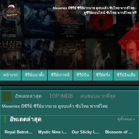
Meseries มีซีรี่ย์ ซีรี่ย์มากมาย ดูจบแล้ว ซับไทย พากย์ไทย -
ดูซีรีย์ออนไลน์ ซับไทย พากย์ไทย ฟรี
หน้าแรก
ซีรีย์แนวตั้ง
ซีรี่ย์เกาหลี
ซีรี่ย์จีน
ซีรี่ย์ฝรั่ง
ซีรี่ย์อินเดีย
อัพเดทล่าสุด
TOP IMDB
คนชอบมากที่สุด
Meseries มีซีรี่ย์ ซีรี่ย์มากมาย ดูจบแล้ว ซับไทย พากย์ไทย
พากย์ไทย/ซับ
อัพเดตล่าสุด
ดูทั้งหมด »
ซับไทย
ไทย
ซับไทย
ซับไทย
Royal Betrothal (2026) สัญญาวิวาห์แห่งราชวงศ์ พากย์ไทย ซับไทย EP1-32
Mystic Nine เก้าสกุล (2026) พากย์ไทย ซับไทย EP.1-30
Our Sticky Love รักติดหนึบ (2026) พากย์ไทย ซับไทย EP.1-12
Blossom of Power (2026) บุหงาซ่อนคม พากย์ไทย ซับไทย EP1-36
★
9
★
9
★
6