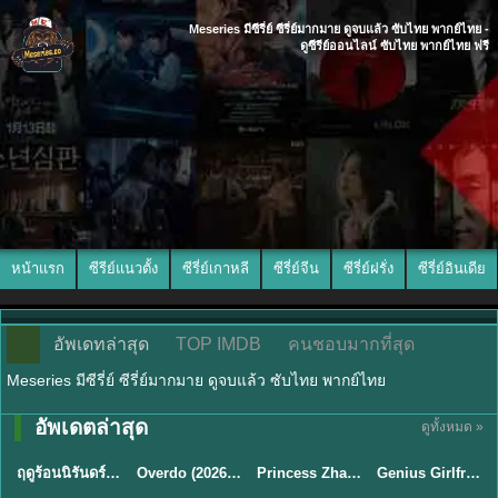
Meseries มีซีรี่ย์ ซีรี่ย์มากมาย ดูจบแล้ว ซับไทย พากย์ไทย -
ดูซีรีย์ออนไลน์ ซับไทย พากย์ไทย ฟรี
หน้าแรก
ซีรีย์แนวตั้ง
ซีรี่ย์เกาหลี
ซีรี่ย์จีน
ซีรี่ย์ฝรั่ง
ซีรี่ย์อินเดีย
อัพเดทล่าสุด
TOP IMDB
คนชอบมากที่สุด
Meseries มีซีรี่ย์ ซีรี่ย์มากมาย ดูจบแล้ว ซับไทย พากย์ไทย
พากย์ไทย/ซับ
พากย์ไทย/ซับ
อัพเดตล่าสุด
ดูทั้งหมด »
พากย์ไทย
ซับไทย
ไทย
ไทย
ฤดูร้อนนิรันดร์ (2026) Never-Ending Summer พากย์ไทย EP.1-29
Overdo (2026) รักเกินแค้น พากย์ไทย ซับไทย EP1-33 (จบ)
Princess Zhaoyang องค์หญิงเจาหยาง (2026) พากย์ไทย ซับไทย EP.1-18
Genius Girlfriend แฟนสาวอัจฉริยะ (2026) พากย์ไทย ซับไทย EP.1-28
★
8.8
★
8
★
9