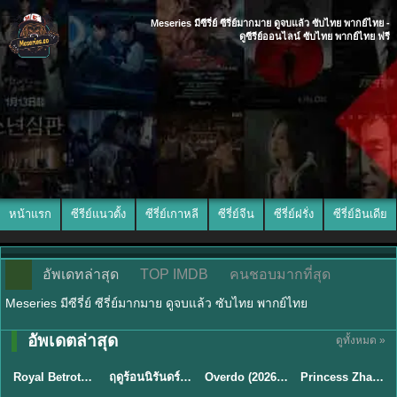
Meseries มีซีรี่ย์ ซีรี่ย์มากมาย ดูจบแล้ว ซับไทย พากย์ไทย -
ดูซีรีย์ออนไลน์ ซับไทย พากย์ไทย ฟรี
หน้าแรก
ซีรีย์แนวตั้ง
ซีรี่ย์เกาหลี
ซีรี่ย์จีน
ซีรี่ย์ฝรั่ง
ซีรี่ย์อินเดีย
อัพเดทล่าสุด
TOP IMDB
คนชอบมากที่สุด
Meseries มีซีรี่ย์ ซีรี่ย์มากมาย ดูจบแล้ว ซับไทย พากย์ไทย
พากย์ไทย/ซับ
อัพเดตล่าสุด
ดูทั้งหมด »
ซับไทย
พากย์ไทย
ซับไทย
ไทย
Royal Betrothal (2026) สัญญาวิวาห์แห่งราชวงศ์ พากย์ไทย ซับไทย EP1-32
ฤดูร้อนนิรันดร์ (2026) Never-Ending Summer พากย์ไทย EP.1-29
Overdo (2026) รักเกินแค้น พากย์ไทย ซับไทย EP1-33 (จบ)
Princess Zhaoyang องค์หญิงเจาหยาง (2026) พากย์ไทย ซับไทย EP.1-18
★
9
★
8.8
★
8