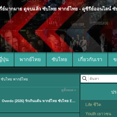
 ซีรี่ย์มากมาย ดูจบแล้ว ซับไทย พากย์ไทย - ดูซีรีย์ออนไลน์ 
ญี่ปุ่น
พากย์ไทย
ซับไทย
เกี่ยวกับเรา
ข
้ว ซับไทย พากย์ไทย
ดูทั้งหมด »
ปร
ซับไทย
Overdo (2026) รักเกินแค้น พากย์ไทย ซับไทย EP1-33 (จบ)
Life ชีวิต
Youth เยาวชน
Sub EP. 8 | TH EP. 8