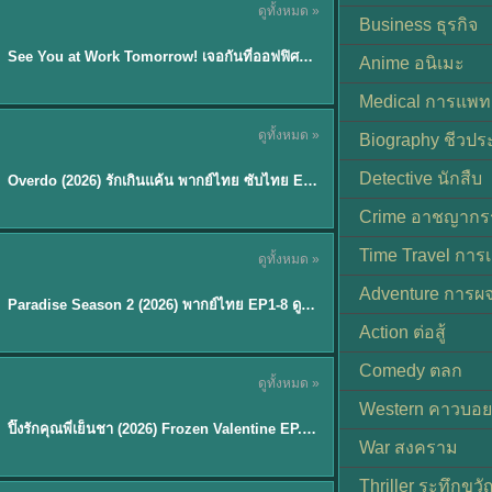
ดูทั้งหมด »
ซับไทย | พากย์ไทย
Business ธุรกิจ
EP.8
See You at Work Tomorrow! เจอกันที่ออฟฟิศพรุ่งนี้นะ พากย์ไทย
★
9
Anime อนิเมะ
Medical การแพทย
ดูทั้งหมด »
Biography ชีวประ
ซับไทย
Detective นักสืบ
Overdo (2026) รักเกินแค้น พากย์ไทย ซับไทย EP1-33 (จบ)
Crime อาชญากร
TH EP. 8
Time Travel การ
ดูทั้งหมด »
พากย์ไทย
Adventure การผ
EP.8
Paradise Season 2 (2026) พากย์ไทย EP1-8 ดูซีรี่ย์ฝรั่ง HD ครบทุกตอน
Action ต่อสู้
Comedy ตลก
ดูทั้งหมด »
พากย์ไทย
Western คาวบอย
ปิ๊งรักคุณพี่เย็นชา (2026) Frozen Valentine EP.1-10 (จบ)
★
8
War สงคราม
Thriller ระทึกขวั
TH EP. 6