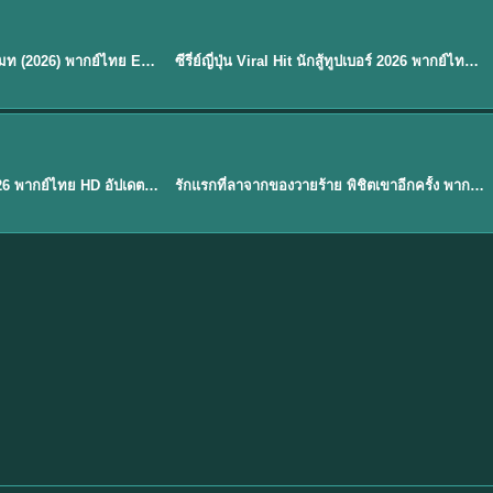
พากย์ไทย
EP.8
EP.6
ดูซีรี่ย์ Soul Mate โซล เมท (2026) พากย์ไทย EP.1-8 (จบ)
ซีรี่ย์ญี่ปุ่น Viral Hit นักสู้ทูปเบอร์ 2026 พากย์ไทย EP.1-6
★
7.9
EP. 1
TH EP. 1
พากย์ไทย
EP.1
EP.1
องค์ชายสี่เจ้าสำราญ 2026 พากย์ไทย HD อัปเดตล่าสุด ดูออนไลน์
รักแรกที่ลาจากของวายร้าย พิชิตเขาอีกครั้ง พากย์ไทย