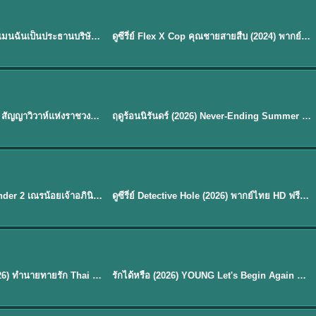
ซับไทย | พากย์ไทย
EP.16
My Bias, My Boss เมื่อเมนฉันเป็นประธานบริษัท (2026) พากย์ไทย ซับไทย EP.1-12
ดูซีรี่ย์ Flex X Cop คุณชายสายสืบ (2024) พากย์ไทย-ซับไทย EP.1-16 (จบ)
★
8
พากย์ไทย
Royal Betrothal (2026) สัญญาวิวาห์แห่งราชวงศ์ พากย์ไทย ซับไทย EP1-32
ฤดูร้อนนิรันดร์ (2026) Never-Ending Summer พากย์ไทย EP.1-29
★
8.8
EP. 7
TH EP. 9
พากย์ไทย
EP.7
EP.9
Avatar The Last Airbender 2 เณรน้อยเจ้าอภินิหาร พากย์ไทย
ดูซีรี่ย์ Detective Hole (2026) พากย์ไทย HD ฟรี อัปเดตล่าสุด Netflix
พากย์ไทย
ดูซีรีย์ Magic Move (2026) ทำนายทายรัก Thai EP.1-10 HD
รักได้หรือ (2026) YOUNG Let's Begin Again พากย์ไทย EP.1-19
EP. 8
TH EP. 6