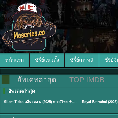
หน้าแรก
ซีรีย์แนวตั้ง
ซีรี่ย์เกาหลี
ซีรี่ย์จ
อัพเดทล่าสุด
TOP IMDB
อัพเดตล่าสุด
พากย์ไทย
ซับไทย
Silent Tides คลื่นลมลวง (2025) พากย์ไทย ซับไทย EP.1-31
★
9.5
★
9
TH EP. 16