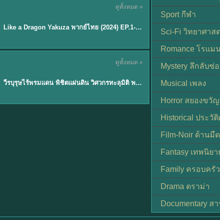
ดูทั้งหมด »
พากย์ไทย
Sport กีฬา
EP.6
Like a Dragon Yakuza พากย์ไทย (2024) EP.1-6 (จบ)
★
7
Sci-Fi วิทยาศาสต
Romance โรแมน
TH EP. 1
ดูทั้งหมด »
Mystery ลึกลับซ่อ
พากย์ไทย
EP.1
วีรบุรุษไร้พรมแดน พิชิตแผ่นดิน วิศวกรทะลุมิติ พลิกแผ่นดิน
Musical เพลง
Horror สยองขวัญ
Historical ประวัต
Film-Noir ด้านม
Fantasy เทพนิยา
Family ครอบครัว
Drama ดราม่า
Documentary สา