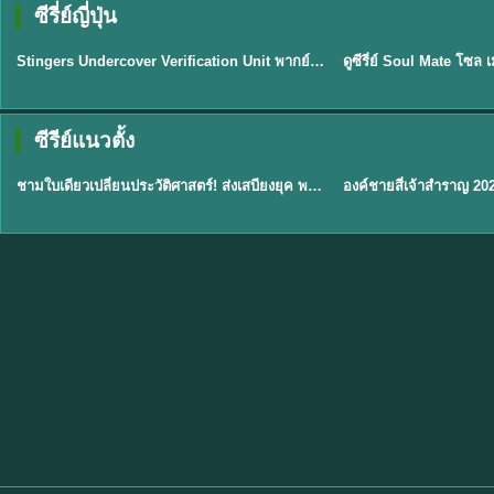
ซีรี่ย์ญี่ปุ่น
พากย์ไทย
พากย์ไทย
EP.11
Stingers Undercover Verification Unit พากย์ไทย EP1-11 HD ฟรี
★
8
TH EP. 1
TH 
ซีรีย์แนวตั้ง
พากย์ไทย
พากย์ไทย
EP.1
ชามใบเดียวเปลี่ยนประวัติศาสตร์! ส่งเสบียงยุค พากย์ไทย