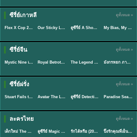
TH EP. 16
ซีรี่ย์เกาหลี
ดูทั้งหมด »
ซับไทย
ซับไทย
พากย์ไทย
ซับไทย
EP.16
Flex X Cop 2 คุณชายสายสืบ ซีซั่น 2 (2026) พากย์ไทย ซับไทย EP.1-14
Our Sticky Love รักติดหนึบ (2026) พากย์ไทย ซับไทย EP.1-12
ดูซีรี่ย์ A Shop for Killers 2 ร้านลับนักฆ่า ซีซัน 2 (2026) ซับไทย-พากย์ไทย
My Bias, My Boss เมื่อเมนฉันเป็นประธานบริษัท (2026) พากย์ไทย ซับไทย EP.1-12
★
8
★
6
★
8
พากย์ไทย/ซับ
ซีรี่ย์จีน
ดูทั้งหมด »
ไทย
ซับไทย
พากย์ไทย
พากย์ไทย
Mystic Nine เก้าสกุล (2026) พากย์ไทย ซับไทย EP.1-30
Royal Betrothal (2026) สัญญาวิวาห์แห่งราชวงศ์ พากย์ไทย ซับไทย EP1-32
The Legend of ShenLi ปฐพีไร้พ่าย (2024) พากย์ไทย ซับไทย EP.1-39
มังกรหยก ภาคมารบูรพาและพิษประจิม Duel on Mount Hua พากย์ไทย
★
9
★
9
★
8.5
★
8
TH EP. 7
TH EP. 9
TH EP. 8
ซีรี่ย์ฝรั่ง
ดูทั้งหมด »
พากย์ไทย
พากย์ไทย
พากย์ไทย
พากย์ไทย
EP.7
EP.9
EP.8
Stuart Fails to Save the Universe สจ๊วตล่มแผนกู้จักรวาล (2026) พากย์ไทย ซับไทย EP.1-10
Avatar The Last Airbender 2 เณรน้อยเจ้าอภินิหาร พากย์ไทย
ดูซีรี่ย์ Detective Hole (2026) พากย์ไทย HD ฟรี อัปเดตล่าสุด Netflix
Paradise Season 2 (2026) พากย์ไทย EP1-8 ดูซีรี่ย์ฝรั่ง HD ครบทุกตอน
★
9.3
★
7.8
TH EP. 6
ละครไทย
ดูทั้งหมด »
พากย์ไทย
Thai
พากย์ไทย
พากย์ไทย
EP.6
เด็กใหม่ The Reset 2026 EP1-6 พากย์ไทย ดูซีรี่ย์ Netflix ล่าสุด HD
ดูซีรีย์ Magic Move (2026) ทำนายทายรัก Thai EP.1-10 HD
รักได้หรือ (2026) YOUNG Let's Begin Again พากย์ไทย EP.1-19
ปิ๊งรักคุณพี่เย็นชา (2026) Frozen Valentine EP.1-10 (จบ)
★
8
★
8