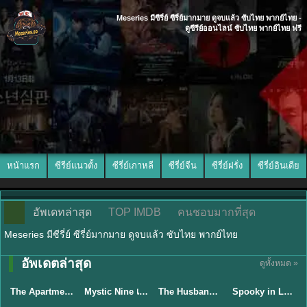
Meseries มีซีรี่ย์ ซีรี่ย์มากมาย ดูจบแล้ว ซับไทย พากย์ไทย -
ดูซีรีย์ออนไลน์ ซับไทย พากย์ไทย ฟรี
หน้าแรก
ซีรีย์แนวตั้ง
ซีรี่ย์เกาหลี
ซีรี่ย์จีน
ซีรี่ย์ฝรั่ง
ซีรี่ย์อินเดีย
อัพเดทล่าสุด
TOP IMDB
คนชอบมากที่สุด
Meseries มีซีรี่ย์ ซีรี่ย์มากมาย ดูจบแล้ว ซับไทย พากย์ไทย
พากย์ไทย/ซับ
อัพเดตล่าสุด
ดูทั้งหมด »
พากย์ไทย
ไทย
พากย์ไทย
ซับไทย
The Apartment Job (2026) ท่านประธานกำมะลอ พากย์ไทย ซับไทย EP1-12
Mystic Nine เก้าสกุล (2026) พากย์ไทย ซับไทย EP.1-30
The Husband (2026) คืนล่าก่อนหย่า พากย์ไทย EP1-12 (จบ)
Spooky in Love (2026) สะดุดรักกุ๊กกุ๊กกู๋ พากย์ไทย ซับไทย EP1-12
★
5.3
★
9
★
8