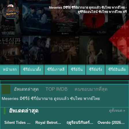
Meseries มีซีรี่ย์ ซีรี่ย์มากมาย ดูจบแล้ว ซับไทย พากย์ไทย -
ดูซีรีย์ออนไลน์ ซับไทย พากย์ไทย ฟรี
หน้าแรก
ซีรีย์แนวตั้ง
ซีรี่ย์เกาหลี
ซีรี่ย์จีน
ซีรี่ย์ฝรั่ง
ซีรี่ย์อินเดีย
อัพเดทล่าสุด
TOP IMDB
คนชอบมากที่สุด
Meseries มีซีรี่ย์ ซีรี่ย์มากมาย ดูจบแล้ว ซับไทย พากย์ไทย
อัพเดตล่าสุด
ดูทั้งหมด »
พากย์ไทย
ซับไทย
พากย์ไทย
ซับไทย
Silent Tides คลื่นลมลวง (2025) พากย์ไทย ซับไทย EP.1-31
Royal Betrothal (2026) สัญญาวิวาห์แห่งราชวงศ์ พากย์ไทย ซับไทย EP1-32
ฤดูร้อนนิรันดร์ (2026) Never-Ending Summer พากย์ไทย EP.1-29
Overdo (2026) รักเกินแค้น พากย์ไทย ซับไทย EP1-33 (จบ)
★
9.5
★
9
★
8.8