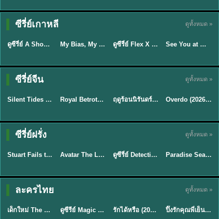
Sub EP. 16 | TH
Sub EP. 8 | TH
TH EP. 16
EP. 16
EP. 8
ซับไทย | พากย์
ซับไทย | พากย์
ซีรี่ย์เกาหลี
ดูทั้งหมด »
พากย์ไทย
ซับไทย
ไทย
ไทย
EP.16
EP.16
EP.8
ดูซีรี่ย์ A Shop for Killers 2 ร้านลับนักฆ่า ซีซัน 2 (2026) ซับไทย-พากย์ไทย
My Bias, My Boss เมื่อเมนฉันเป็นประธานบริษัท (2026) พากย์ไทย ซับไทย EP.1-12
ดูซีรี่ย์ Flex X Cop คุณชายสายสืบ (2024) พากย์ไทย-ซับไทย EP.1-16 (จบ)
See You at Work Tomorrow! เจอกันที่ออฟฟิศพรุ่งนี้นะ พากย์ไทย
★
8
★
8
★
9
ซีรี่ย์จีน
ดูทั้งหมด »
พากย์ไทย
ซับไทย
พากย์ไทย
ซับไทย
Silent Tides คลื่นลมลวง (2025) พากย์ไทย ซับไทย EP.1-31
Royal Betrothal (2026) สัญญาวิวาห์แห่งราชวงศ์ พากย์ไทย ซับไทย EP1-32
ฤดูร้อนนิรันดร์ (2026) Never-Ending Summer พากย์ไทย EP.1-29
Overdo (2026) รักเกินแค้น พากย์ไทย ซับไทย EP1-33 (จบ)
★
9.5
★
9
★
8.8
TH EP. 2
TH EP. 7
TH EP. 9
TH EP. 8
ซีรี่ย์ฝรั่ง
ดูทั้งหมด »
พากย์ไทย
พากย์ไทย
พากย์ไทย
พากย์ไทย
EP.2
EP.7
EP.9
EP.8
Stuart Fails to Save the Universe (2026) สจ๊วตล่มแผนกู้จักรวาล พากย์ไทย EP1-10
Avatar The Last Airbender 2 เณรน้อยเจ้าอภินิหาร พากย์ไทย
ดูซีรี่ย์ Detective Hole (2026) พากย์ไทย HD ฟรี อัปเดตล่าสุด Netflix
Paradise Season 2 (2026) พากย์ไทย EP1-8 ดูซีรี่ย์ฝรั่ง HD ครบทุกตอน
★
8.8
★
7.8
TH EP. 6
ละครไทย
ดูทั้งหมด »
พากย์ไทย
Thai
พากย์ไทย
พากย์ไทย
EP.6
เด็กใหม่ The Reset 2026 EP1-6 พากย์ไทย ดูซีรี่ย์ Netflix ล่าสุด HD
ดูซีรีย์ Magic Move (2026) ทำนายทายรัก Thai EP.1-10 HD
รักได้หรือ (2026) YOUNG Let's Begin Again พากย์ไทย EP.1-19
ปิ๊งรักคุณพี่เย็นชา (2026) Frozen Valentine EP.1-10 (จบ)
★
8
★
8