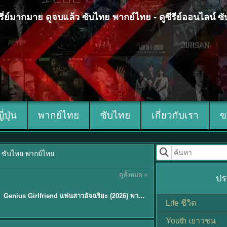
 ซีรี่ย์มากมาย ดูจบแล้ว ซับไทย พากย์ไทย - ดูซีรีย์ออนไลน์ 
ญี่ปุ่น
พากย์ไทย
ซับไทย
เกี่ยวกับเรา
ข
้ว ซับไทย พากย์ไทย
ดูทั้งหมด »
ปร
พากย์ไทย/ซับไทย
Genius Girlfriend แฟนสาวอัจฉริยะ (2026) พากย์ไทย ซับไทย EP.1-28
★
9
Life ชีวิต
Youth เยาวชน
Sub EP. 8 | TH EP. 8