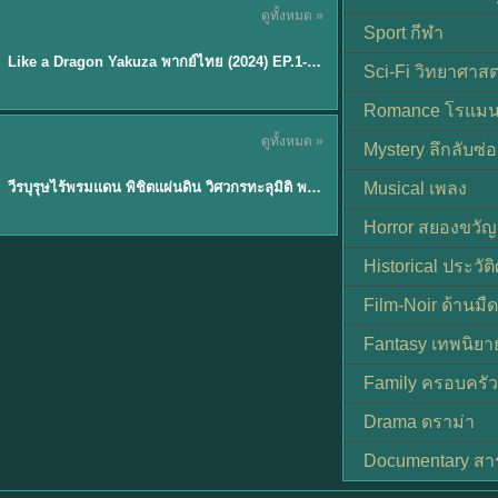
ดูทั้งหมด »
พากย์ไทย
Sport กีฬา
EP.6
Like a Dragon Yakuza พากย์ไทย (2024) EP.1-6 (จบ)
★
7
Sci-Fi วิทยาศาสต
Romance โรแมน
TH EP. 1
ดูทั้งหมด »
Mystery ลึกลับซ่อ
พากย์ไทย
EP.1
วีรบุรุษไร้พรมแดน พิชิตแผ่นดิน วิศวกรทะลุมิติ พลิกแผ่นดิน
Musical เพลง
Horror สยองขวัญ
Historical ประวัต
Film-Noir ด้านม
Fantasy เทพนิยา
Family ครอบครัว
Drama ดราม่า
Documentary สา