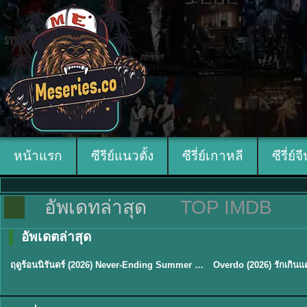
หน้าแรก
ซีรีย์แนวตั้ง
ซีรี่ย์เกาหลี
ซีรี่ย์จ
อัพเดทล่าสุด
TOP IMDB
อัพเดตล่าสุด
พากย์ไทย
ซับไทย
ฤดูร้อนนิรันดร์ (2026) Never-Ending Summer พากย์ไทย EP.1-29
★
8.8
TH EP. 16