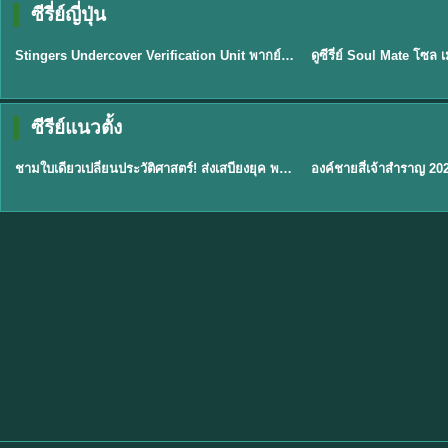
ซีรี่ย์ญี่ปุ่น
พากย์ไทย
พากย์ไทย
EP.11
Stingers Undercover Verification Unit พากย์ไทย EP1-11 HD ฟรี
★
8
TH EP. 1
TH 
ซีรีย์แนวตั้ง
พากย์ไทย
พากย์ไทย
EP.1
ชามใบเดียวเปลี่ยนประวัติศาสตร์! ส่งเสบียงยุค พากย์ไทย