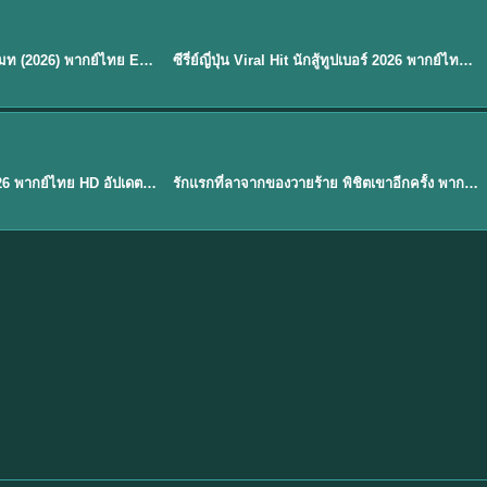
พากย์ไทย
EP.8
EP.6
ดูซีรี่ย์ Soul Mate โซล เมท (2026) พากย์ไทย EP.1-8 (จบ)
ซีรี่ย์ญี่ปุ่น Viral Hit นักสู้ทูปเบอร์ 2026 พากย์ไทย EP.1-6
★
7.9
EP. 1
TH EP. 1
พากย์ไทย
EP.1
EP.1
องค์ชายสี่เจ้าสำราญ 2026 พากย์ไทย HD อัปเดตล่าสุด ดูออนไลน์
รักแรกที่ลาจากของวายร้าย พิชิตเขาอีกครั้ง พากย์ไทย