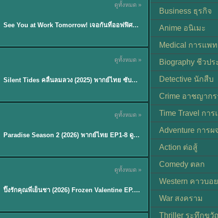
ดูทั้งหมด »
ซับไทย | พากย์ไทย
Business ธุรกิจ
EP.8
See You at Work Tomorrow! เจอกันที่ออฟฟิศพรุ่งนี้นะ พากย์ไทย
★
9
Anime อนิเมะ
Medical การแพทย
ดูทั้งหมด »
Biography ชีวประ
พากย์ไทย
Detective นักสืบ
Silent Tides คลื่นลมลวง (2025) พากย์ไทย ซับไทย EP.1-31
★
9.5
Crime อาชญากร
TH EP. 8
Time Travel การ
ดูทั้งหมด »
พากย์ไทย
Adventure การผ
EP.8
Paradise Season 2 (2026) พากย์ไทย EP1-8 ดูซีรี่ย์ฝรั่ง HD ครบทุกตอน
Action ต่อสู้
Comedy ตลก
ดูทั้งหมด »
พากย์ไทย
Western คาวบอย
ปิ๊งรักคุณพี่เย็นชา (2026) Frozen Valentine EP.1-10 (จบ)
★
8
War สงคราม
Thriller ระทึกขวั
TH EP. 6