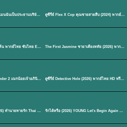
ซับไทย | พากย์ไทย
EP.16
My Bias, My Boss เมื่อเมนฉันเป็นประธานบริษัท (2026) พากย์ไทย ซับไทย EP.1-12
ดูซีรี่ย์ Flex X Cop คุณชายสายสืบ (2024) พากย์ไทย-ซับไทย EP.1-16 (จบ)
★
8
Sub EP. 40 | TH EP. 33
ซับไทย | พากย์ไทย
EP.40
Overdo (2026) รักเกินแค้น พากย์ไทย ซับไทย EP1-33 (จบ)
The First Jasmine ชายาเคียงหทัย (2026) พากย์ไทย EP.1-40
★
9.7
EP. 7
TH EP. 9
พากย์ไทย
EP.7
EP.9
Avatar The Last Airbender 2 เณรน้อยเจ้าอภินิหาร พากย์ไทย
ดูซีรี่ย์ Detective Hole (2026) พากย์ไทย HD ฟรี อัปเดตล่าสุด Netflix
พากย์ไทย
ดูซีรีย์ Magic Move (2026) ทำนายทายรัก Thai EP.1-10 HD
รักได้หรือ (2026) YOUNG Let's Begin Again พากย์ไทย EP.1-19
EP. 8
TH EP. 6