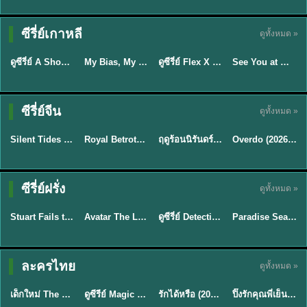
Sub EP. 16 | TH
Sub EP. 8 | TH
TH EP. 16
EP. 16
EP. 8
ซับไทย | พากย์
ซับไทย | พากย์
ซีรี่ย์เกาหลี
ดูทั้งหมด »
พากย์ไทย
ซับไทย
ไทย
ไทย
EP.16
EP.16
EP.8
ดูซีรี่ย์ A Shop for Killers 2 ร้านลับนักฆ่า ซีซัน 2 (2026) ซับไทย-พากย์ไทย
My Bias, My Boss เมื่อเมนฉันเป็นประธานบริษัท (2026) พากย์ไทย ซับไทย EP.1-12
ดูซีรี่ย์ Flex X Cop คุณชายสายสืบ (2024) พากย์ไทย-ซับไทย EP.1-16 (จบ)
See You at Work Tomorrow! เจอกันที่ออฟฟิศพรุ่งนี้นะ พากย์ไทย
★
8
★
8
★
9
ซีรี่ย์จีน
ดูทั้งหมด »
พากย์ไทย
ซับไทย
พากย์ไทย
ซับไทย
Silent Tides คลื่นลมลวง (2025) พากย์ไทย ซับไทย EP.1-31
Royal Betrothal (2026) สัญญาวิวาห์แห่งราชวงศ์ พากย์ไทย ซับไทย EP1-32
ฤดูร้อนนิรันดร์ (2026) Never-Ending Summer พากย์ไทย EP.1-29
Overdo (2026) รักเกินแค้น พากย์ไทย ซับไทย EP1-33 (จบ)
★
9.5
★
9
★
8.8
TH EP. 2
TH EP. 7
TH EP. 9
TH EP. 8
ซีรี่ย์ฝรั่ง
ดูทั้งหมด »
พากย์ไทย
พากย์ไทย
พากย์ไทย
พากย์ไทย
EP.2
EP.7
EP.9
EP.8
Stuart Fails to Save the Universe (2026) สจ๊วตล่มแผนกู้จักรวาล พากย์ไทย EP1-10
Avatar The Last Airbender 2 เณรน้อยเจ้าอภินิหาร พากย์ไทย
ดูซีรี่ย์ Detective Hole (2026) พากย์ไทย HD ฟรี อัปเดตล่าสุด Netflix
Paradise Season 2 (2026) พากย์ไทย EP1-8 ดูซีรี่ย์ฝรั่ง HD ครบทุกตอน
★
8.8
★
7.8
TH EP. 6
ละครไทย
ดูทั้งหมด »
พากย์ไทย
Thai
พากย์ไทย
พากย์ไทย
EP.6
เด็กใหม่ The Reset 2026 EP1-6 พากย์ไทย ดูซีรี่ย์ Netflix ล่าสุด HD
ดูซีรีย์ Magic Move (2026) ทำนายทายรัก Thai EP.1-10 HD
รักได้หรือ (2026) YOUNG Let's Begin Again พากย์ไทย EP.1-19
ปิ๊งรักคุณพี่เย็นชา (2026) Frozen Valentine EP.1-10 (จบ)
★
8
★
8