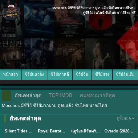
Meseries มีซีรี่ย์ ซีรี่ย์มากมาย ดูจบแล้ว ซับไทย พากย์ไทย -
ดูซีรีย์ออนไลน์ ซับไทย พากย์ไทย ฟรี
หน้าแรก
ซีรีย์แนวตั้ง
ซีรี่ย์เกาหลี
ซีรี่ย์จีน
ซีรี่ย์ฝรั่ง
ซีรี่ย์อินเดีย
อัพเดทล่าสุด
TOP IMDB
คนชอบมากที่สุด
Meseries มีซีรี่ย์ ซีรี่ย์มากมาย ดูจบแล้ว ซับไทย พากย์ไทย
อัพเดตล่าสุด
ดูทั้งหมด »
พากย์ไทย
ซับไทย
พากย์ไทย
ซับไทย
Silent Tides คลื่นลมลวง (2025) พากย์ไทย ซับไทย EP.1-31
Royal Betrothal (2026) สัญญาวิวาห์แห่งราชวงศ์ พากย์ไทย ซับไทย EP1-32
ฤดูร้อนนิรันดร์ (2026) Never-Ending Summer พากย์ไทย EP.1-29
Overdo (2026) รักเกินแค้น พากย์ไทย ซับไทย EP1-33 (จบ)
★
9.5
★
9
★
8.8