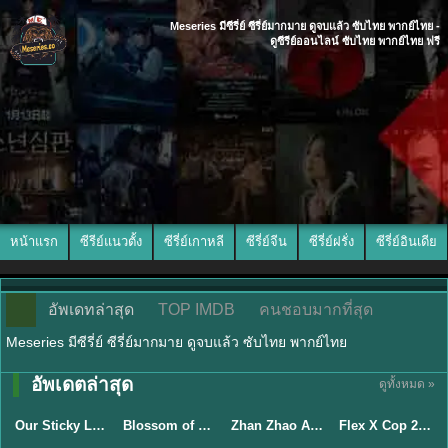
Meseries มีซีรี่ย์ ซีรี่ย์มากมาย ดูจบแล้ว ซับไทย พากย์ไทย -
ดูซีรีย์ออนไลน์ ซับไทย พากย์ไทย ฟรี
หน้าแรก
ซีรีย์แนวตั้ง
ซีรี่ย์เกาหลี
ซีรี่ย์จีน
ซีรี่ย์ฝรั่ง
ซีรี่ย์อินเดีย
อัพเดทล่าสุด
TOP IMDB
คนชอบมากที่สุด
Meseries มีซีรี่ย์ ซีรี่ย์มากมาย ดูจบแล้ว ซับไทย พากย์ไทย
อัพเดตล่าสุด
ดูทั้งหมด »
ซับไทย
ซับไทย
พากย์ไทย
ซับไทย
Our Sticky Love รักติดหนึบ (2026) พากย์ไทย ซับไทย EP.1-12
Blossom of Power (2026) บุหงาซ่อนคม พากย์ไทย ซับไทย EP1-36
Zhan Zhao Adventures จั่นเจาตะลุยยุทธภพ (2026) พากย์ไทย ซับไทย EP.1-37 (จบ)
Flex X Cop 2 คุณชายสายสืบ ซีซั่น 2 (2026) พากย์ไทย ซับไทย EP.1-14
★
6
★
5
★
8