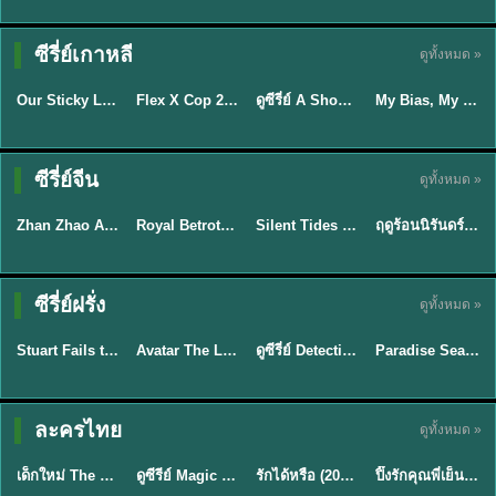
TH EP. 16
ซีรี่ย์เกาหลี
ดูทั้งหมด »
ซับไทย
ซับไทย
พากย์ไทย
ซับไทย
EP.16
Our Sticky Love รักติดหนึบ (2026) พากย์ไทย ซับไทย EP.1-12
Flex X Cop 2 คุณชายสายสืบ ซีซั่น 2 (2026) พากย์ไทย ซับไทย EP.1-14
ดูซีรี่ย์ A Shop for Killers 2 ร้านลับนักฆ่า ซีซัน 2 (2026) ซับไทย-พากย์ไทย
My Bias, My Boss เมื่อเมนฉันเป็นประธานบริษัท (2026) พากย์ไทย ซับไทย EP.1-12
★
6
★
8
★
8
ซีรี่ย์จีน
ดูทั้งหมด »
พากย์ไทย
ซับไทย
พากย์ไทย
พากย์ไทย
Zhan Zhao Adventures จั่นเจาตะลุยยุทธภพ (2026) พากย์ไทย ซับไทย EP.1-37 (จบ)
Royal Betrothal (2026) สัญญาวิวาห์แห่งราชวงศ์ พากย์ไทย ซับไทย EP1-32
Silent Tides คลื่นลมลวง (2025) พากย์ไทย ซับไทย EP.1-31
ฤดูร้อนนิรันดร์ (2026) Never-Ending Summer พากย์ไทย EP.1-29
★
5
★
9
★
9.5
★
8.8
TH EP. 7
TH EP. 9
TH EP. 8
ซีรี่ย์ฝรั่ง
ดูทั้งหมด »
พากย์ไทย
พากย์ไทย
พากย์ไทย
พากย์ไทย
EP.7
EP.9
EP.8
Stuart Fails to Save the Universe สจ๊วตล่มแผนกู้จักรวาล (2026) พากย์ไทย ซับไทย EP.1-10
Avatar The Last Airbender 2 เณรน้อยเจ้าอภินิหาร พากย์ไทย
ดูซีรี่ย์ Detective Hole (2026) พากย์ไทย HD ฟรี อัปเดตล่าสุด Netflix
Paradise Season 2 (2026) พากย์ไทย EP1-8 ดูซีรี่ย์ฝรั่ง HD ครบทุกตอน
★
9.3
★
7.8
TH EP. 6
ละครไทย
ดูทั้งหมด »
พากย์ไทย
Thai
พากย์ไทย
พากย์ไทย
EP.6
เด็กใหม่ The Reset 2026 EP1-6 พากย์ไทย ดูซีรี่ย์ Netflix ล่าสุด HD
ดูซีรีย์ Magic Move (2026) ทำนายทายรัก Thai EP.1-10 HD
รักได้หรือ (2026) YOUNG Let's Begin Again พากย์ไทย EP.1-19
ปิ๊งรักคุณพี่เย็นชา (2026) Frozen Valentine EP.1-10 (จบ)
★
8
★
8