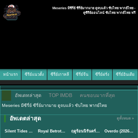
Meseries มีซีรี่ย์ ซีรี่ย์มากมาย ดูจบแล้ว ซับไทย พากย์ไทย -
ดูซีรีย์ออนไลน์ ซับไทย พากย์ไทย ฟรี
หน้าแรก
ซีรีย์แนวตั้ง
ซีรี่ย์เกาหลี
ซีรี่ย์จีน
ซีรี่ย์ฝรั่ง
ซีรี่ย์อินเดีย
อัพเดทล่าสุด
TOP IMDB
คนชอบมากที่สุด
Meseries มีซีรี่ย์ ซีรี่ย์มากมาย ดูจบแล้ว ซับไทย พากย์ไทย
อัพเดตล่าสุด
ดูทั้งหมด »
พากย์ไทย
ซับไทย
พากย์ไทย
ซับไทย
Silent Tides คลื่นลมลวง (2025) พากย์ไทย ซับไทย EP.1-31
Royal Betrothal (2026) สัญญาวิวาห์แห่งราชวงศ์ พากย์ไทย ซับไทย EP1-32
ฤดูร้อนนิรันดร์ (2026) Never-Ending Summer พากย์ไทย EP.1-29
Overdo (2026) รักเกินแค้น พากย์ไทย ซับไทย EP1-33 (จบ)
★
9.5
★
9
★
8.8