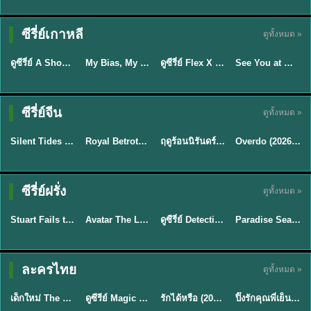
Sub EP. 16 | TH
Sub EP. 8 | TH
TH EP. 16
EP. 16
EP. 8
ซับไทย | พากย์
ซับไทย | พากย์
ซีรี่ย์เกาหลี
ดูทั้งหมด »
พากย์ไทย
ซับไทย
ไทย
ไทย
EP.16
EP.16
EP.8
ดูซีรี่ย์ A Shop for Killers 2 ร้านลับนักฆ่า ซีซัน 2 (2026) ซับไทย-พากย์ไทย
My Bias, My Boss เมื่อเมนฉันเป็นประธานบริษัท (2026) พากย์ไทย ซับไทย EP.1-12
ดูซีรี่ย์ Flex X Cop คุณชายสายสืบ (2024) พากย์ไทย-ซับไทย EP.1-16 (จบ)
See You at Work Tomorrow! เจอกันที่ออฟฟิศพรุ่งนี้นะ พากย์ไทย
★
8
★
8
★
9
ซีรี่ย์จีน
ดูทั้งหมด »
พากย์ไทย
ซับไทย
พากย์ไทย
ซับไทย
Silent Tides คลื่นลมลวง (2025) พากย์ไทย ซับไทย EP.1-31
Royal Betrothal (2026) สัญญาวิวาห์แห่งราชวงศ์ พากย์ไทย ซับไทย EP1-32
ฤดูร้อนนิรันดร์ (2026) Never-Ending Summer พากย์ไทย EP.1-29
Overdo (2026) รักเกินแค้น พากย์ไทย ซับไทย EP1-33 (จบ)
★
9.5
★
9
★
8.8
TH EP. 2
TH EP. 7
TH EP. 9
TH EP. 8
ซีรี่ย์ฝรั่ง
ดูทั้งหมด »
พากย์ไทย
พากย์ไทย
พากย์ไทย
พากย์ไทย
EP.2
EP.7
EP.9
EP.8
Stuart Fails to Save the Universe (2026) สจ๊วตล่มแผนกู้จักรวาล พากย์ไทย EP1-10
Avatar The Last Airbender 2 เณรน้อยเจ้าอภินิหาร พากย์ไทย
ดูซีรี่ย์ Detective Hole (2026) พากย์ไทย HD ฟรี อัปเดตล่าสุด Netflix
Paradise Season 2 (2026) พากย์ไทย EP1-8 ดูซีรี่ย์ฝรั่ง HD ครบทุกตอน
★
8.8
★
7.8
TH EP. 6
ละครไทย
ดูทั้งหมด »
พากย์ไทย
Thai
พากย์ไทย
พากย์ไทย
EP.6
เด็กใหม่ The Reset 2026 EP1-6 พากย์ไทย ดูซีรี่ย์ Netflix ล่าสุด HD
ดูซีรีย์ Magic Move (2026) ทำนายทายรัก Thai EP.1-10 HD
รักได้หรือ (2026) YOUNG Let's Begin Again พากย์ไทย EP.1-19
ปิ๊งรักคุณพี่เย็นชา (2026) Frozen Valentine EP.1-10 (จบ)
★
8
★
8