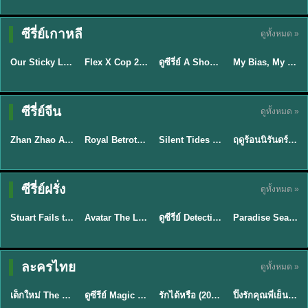
TH EP. 16
ซีรี่ย์เกาหลี
ดูทั้งหมด »
ซับไทย
ซับไทย
พากย์ไทย
ซับไทย
EP.16
Our Sticky Love รักติดหนึบ (2026) พากย์ไทย ซับไทย EP.1-12
Flex X Cop 2 คุณชายสายสืบ ซีซั่น 2 (2026) พากย์ไทย ซับไทย EP.1-14
ดูซีรี่ย์ A Shop for Killers 2 ร้านลับนักฆ่า ซีซัน 2 (2026) ซับไทย-พากย์ไทย
My Bias, My Boss เมื่อเมนฉันเป็นประธานบริษัท (2026) พากย์ไทย ซับไทย EP.1-12
★
6
★
8
★
8
ซีรี่ย์จีน
ดูทั้งหมด »
พากย์ไทย
ซับไทย
พากย์ไทย
พากย์ไทย
Zhan Zhao Adventures จั่นเจาตะลุยยุทธภพ (2026) พากย์ไทย ซับไทย EP.1-37 (จบ)
Royal Betrothal (2026) สัญญาวิวาห์แห่งราชวงศ์ พากย์ไทย ซับไทย EP1-32
Silent Tides คลื่นลมลวง (2025) พากย์ไทย ซับไทย EP.1-31
ฤดูร้อนนิรันดร์ (2026) Never-Ending Summer พากย์ไทย EP.1-29
★
5
★
9
★
9.5
★
8.8
TH EP. 7
TH EP. 9
TH EP. 8
ซีรี่ย์ฝรั่ง
ดูทั้งหมด »
พากย์ไทย
พากย์ไทย
พากย์ไทย
พากย์ไทย
EP.7
EP.9
EP.8
Stuart Fails to Save the Universe สจ๊วตล่มแผนกู้จักรวาล (2026) พากย์ไทย ซับไทย EP.1-10
Avatar The Last Airbender 2 เณรน้อยเจ้าอภินิหาร พากย์ไทย
ดูซีรี่ย์ Detective Hole (2026) พากย์ไทย HD ฟรี อัปเดตล่าสุด Netflix
Paradise Season 2 (2026) พากย์ไทย EP1-8 ดูซีรี่ย์ฝรั่ง HD ครบทุกตอน
★
9.3
★
7.8
TH EP. 6
ละครไทย
ดูทั้งหมด »
พากย์ไทย
Thai
พากย์ไทย
พากย์ไทย
EP.6
เด็กใหม่ The Reset 2026 EP1-6 พากย์ไทย ดูซีรี่ย์ Netflix ล่าสุด HD
ดูซีรีย์ Magic Move (2026) ทำนายทายรัก Thai EP.1-10 HD
รักได้หรือ (2026) YOUNG Let's Begin Again พากย์ไทย EP.1-19
ปิ๊งรักคุณพี่เย็นชา (2026) Frozen Valentine EP.1-10 (จบ)
★
8
★
8