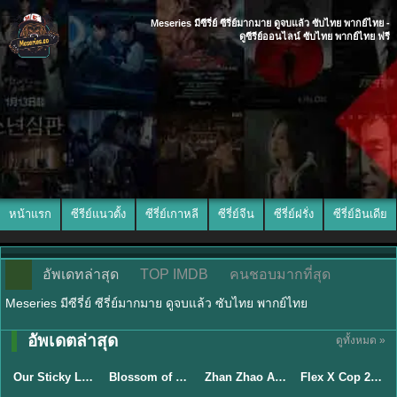
Meseries มีซีรี่ย์ ซีรี่ย์มากมาย ดูจบแล้ว ซับไทย พากย์ไทย -
ดูซีรีย์ออนไลน์ ซับไทย พากย์ไทย ฟรี
หน้าแรก
ซีรีย์แนวตั้ง
ซีรี่ย์เกาหลี
ซีรี่ย์จีน
ซีรี่ย์ฝรั่ง
ซีรี่ย์อินเดีย
อัพเดทล่าสุด
TOP IMDB
คนชอบมากที่สุด
Meseries มีซีรี่ย์ ซีรี่ย์มากมาย ดูจบแล้ว ซับไทย พากย์ไทย
อัพเดตล่าสุด
ดูทั้งหมด »
ซับไทย
ซับไทย
พากย์ไทย
ซับไทย
Our Sticky Love รักติดหนึบ (2026) พากย์ไทย ซับไทย EP.1-12
Blossom of Power (2026) บุหงาซ่อนคม พากย์ไทย ซับไทย EP1-36
Zhan Zhao Adventures จั่นเจาตะลุยยุทธภพ (2026) พากย์ไทย ซับไทย EP.1-37 (จบ)
Flex X Cop 2 คุณชายสายสืบ ซีซั่น 2 (2026) พากย์ไทย ซับไทย EP.1-14
★
6
★
5
★
8