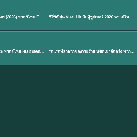
พากย์ไทย
EP.8
EP.6
ดูซีรี่ย์ Soul Mate โซล เมท (2026) พากย์ไทย EP.1-8 (จบ)
ซีรี่ย์ญี่ปุ่น Viral Hit นักสู้ทูปเบอร์ 2026 พากย์ไทย EP.1-6
★
7.9
EP. 1
TH EP. 1
พากย์ไทย
EP.1
EP.1
องค์ชายสี่เจ้าสำราญ 2026 พากย์ไทย HD อัปเดตล่าสุด ดูออนไลน์
รักแรกที่ลาจากของวายร้าย พิชิตเขาอีกครั้ง พากย์ไทย