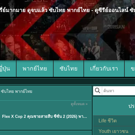
 ซีรี่ย์มากมาย ดูจบแล้ว ซับไทย พากย์ไทย - ดูซีรีย์ออนไลน์ 
ญี่ปุ่น
พากย์ไทย
ซับไทย
เกี่ยวกับเรา
ข
้ว ซับไทย พากย์ไทย
ดูทั้งหมด »
ปร
ซับไทย
Flex X Cop 2 คุณชายสายสืบ ซีซั่น 2 (2026) พากย์ไทย ซับไทย EP.1-14
★
8
Life ชีวิต
Youth เยาวชน