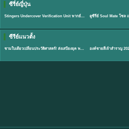
ซีรี่ย์ญี่ปุ่น
พากย์ไทย
พากย์ไทย
EP.11
Stingers Undercover Verification Unit พากย์ไทย EP1-11 HD ฟรี
★
8
TH EP. 1
TH 
ซีรีย์แนวตั้ง
พากย์ไทย
พากย์ไทย
EP.1
ชามใบเดียวเปลี่ยนประวัติศาสตร์! ส่งเสบียงยุค พากย์ไทย