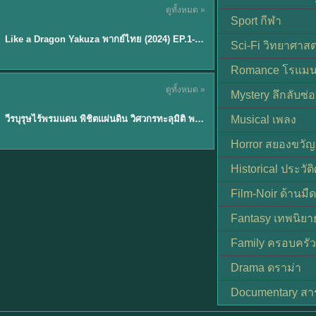
ดูทั้งหมด »
พากย์ไทย
Sport กีฬา
EP.6
Like a Dragon Yakuza พากย์ไทย (2024) EP.1-6 (จบ)
★
7
Sci-Fi วิทยาศาสต
Romance โรแมน
TH EP. 1
ดูทั้งหมด »
Mystery ลึกลับซ่อ
พากย์ไทย
EP.1
วีรบุรุษไร้พรมแดน พิชิตแผ่นดิน วิศวกรทะลุมิติ พลิกแผ่นดิน
Musical เพลง
Horror สยองขวัญ
Historical ประวัต
Film-Noir ด้านม
Fantasy เทพนิยา
Family ครอบครัว
Drama ดราม่า
Documentary สา