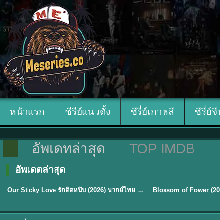
หน้าแรก
ซีรีย์แนวตั้ง
ซีรี่ย์เกาหลี
ซีรี่ย์จ
อัพเดทล่าสุด
TOP IMDB
อัพเดตล่าสุด
ซับไทย
ซับไทย
Our Sticky Love รักติดหนึบ (2026) พากย์ไทย ซับไทย EP.1-12
★
6