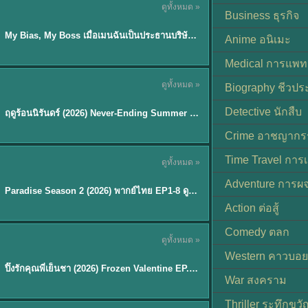
ดูทั้งหมด »
ซับไทย
Business ธุรกิจ
My Bias, My Boss เมื่อเมนฉันเป็นประธานบริษัท (2026) พากย์ไทย ซับไทย EP.1-12
Anime อนิเมะ
Medical การแพทย
ดูทั้งหมด »
Biography ชีวประ
พากย์ไทย
Detective นักสืบ
ฤดูร้อนนิรันดร์ (2026) Never-Ending Summer พากย์ไทย EP.1-29
★
8.8
Crime อาชญากร
TH EP. 8
Time Travel การ
ดูทั้งหมด »
พากย์ไทย
Adventure การผ
EP.8
Paradise Season 2 (2026) พากย์ไทย EP1-8 ดูซีรี่ย์ฝรั่ง HD ครบทุกตอน
Action ต่อสู้
Comedy ตลก
ดูทั้งหมด »
พากย์ไทย
Western คาวบอย
ปิ๊งรักคุณพี่เย็นชา (2026) Frozen Valentine EP.1-10 (จบ)
★
8
War สงคราม
Thriller ระทึกขวั
TH EP. 6