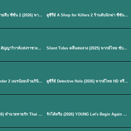
พากย์ไทย
EP.16
Flex X Cop 2 คุณชายสายสืบ ซีซั่น 2 (2026) พากย์ไทย ซับไทย EP.1-14
ดูซีรี่ย์ A Shop for Killers 2 ร้านลับนักฆ่า ซีซัน 2 (2026) ซับไทย-พากย์ไทย
★
8
พากย์ไทย
Royal Betrothal (2026) สัญญาวิวาห์แห่งราชวงศ์ พากย์ไทย ซับไทย EP1-32
Silent Tides คลื่นลมลวง (2025) พากย์ไทย ซับไทย EP.1-31
★
9.5
EP. 7
TH EP. 9
พากย์ไทย
EP.7
EP.9
Avatar The Last Airbender 2 เณรน้อยเจ้าอภินิหาร พากย์ไทย
ดูซีรี่ย์ Detective Hole (2026) พากย์ไทย HD ฟรี อัปเดตล่าสุด Netflix
พากย์ไทย
ดูซีรีย์ Magic Move (2026) ทำนายทายรัก Thai EP.1-10 HD
รักได้หรือ (2026) YOUNG Let's Begin Again พากย์ไทย EP.1-19
EP. 8
TH EP. 6