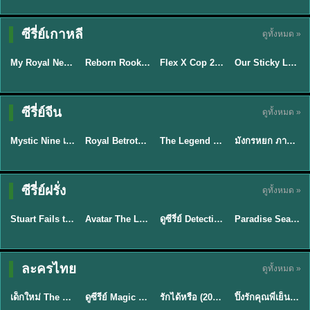
ซีรี่ย์เกาหลี
ดูทั้งหมด »
ซับไทย
พากย์ไทย
ซับไทย
ซับไทย
My Royal Nemesis ศัตรูหัวใจ นางร้ายวังหลวง (2026) พากย์ไทย ซับไทย EP.1-14
Reborn Rookie มือใหม่หัดแค้น (2026) พากย์ไทย ซับไทย EP.1-12
Flex X Cop 2 คุณชายสายสืบ ซีซั่น 2 (2026) พากย์ไทย ซับไทย EP.1-14
Our Sticky Love รักติดหนึบ (2026) พากย์ไทย ซับไทย EP.1-12
★
8.9
★
8.1
★
8
★
6
พากย์ไทย/ซับ
ซีรี่ย์จีน
ดูทั้งหมด »
ไทย
ซับไทย
พากย์ไทย
พากย์ไทย
Mystic Nine เก้าสกุล (2026) พากย์ไทย ซับไทย EP.1-30
Royal Betrothal (2026) สัญญาวิวาห์แห่งราชวงศ์ พากย์ไทย ซับไทย EP1-32
The Legend of ShenLi ปฐพีไร้พ่าย (2024) พากย์ไทย ซับไทย EP.1-39
มังกรหยก ภาคมารบูรพาและพิษประจิม Duel on Mount Hua พากย์ไทย
★
9
★
9
★
8.5
★
8
TH EP. 7
TH EP. 9
TH EP. 8
ซีรี่ย์ฝรั่ง
ดูทั้งหมด »
พากย์ไทย
พากย์ไทย
พากย์ไทย
พากย์ไทย
EP.7
EP.9
EP.8
Stuart Fails to Save the Universe สจ๊วตล่มแผนกู้จักรวาล (2026) พากย์ไทย ซับไทย EP.1-10
Avatar The Last Airbender 2 เณรน้อยเจ้าอภินิหาร พากย์ไทย
ดูซีรี่ย์ Detective Hole (2026) พากย์ไทย HD ฟรี อัปเดตล่าสุด Netflix
Paradise Season 2 (2026) พากย์ไทย EP1-8 ดูซีรี่ย์ฝรั่ง HD ครบทุกตอน
★
9.3
★
7.8
TH EP. 6
ละครไทย
ดูทั้งหมด »
พากย์ไทย
Thai
พากย์ไทย
พากย์ไทย
EP.6
เด็กใหม่ The Reset 2026 EP1-6 พากย์ไทย ดูซีรี่ย์ Netflix ล่าสุด HD
ดูซีรีย์ Magic Move (2026) ทำนายทายรัก Thai EP.1-10 HD
รักได้หรือ (2026) YOUNG Let's Begin Again พากย์ไทย EP.1-19
ปิ๊งรักคุณพี่เย็นชา (2026) Frozen Valentine EP.1-10 (จบ)
★
8
★
8