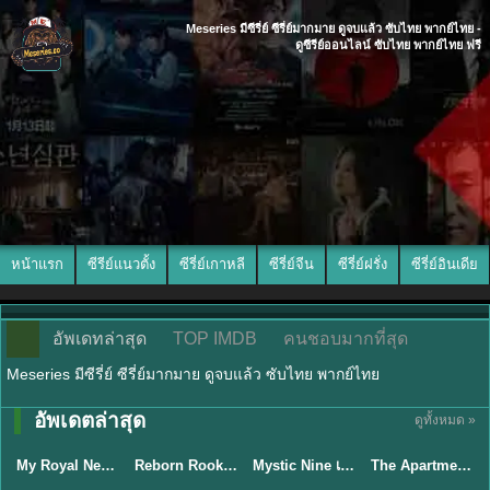
Meseries มีซีรี่ย์ ซีรี่ย์มากมาย ดูจบแล้ว ซับไทย พากย์ไทย -
ดูซีรีย์ออนไลน์ ซับไทย พากย์ไทย ฟรี
หน้าแรก
ซีรีย์แนวตั้ง
ซีรี่ย์เกาหลี
ซีรี่ย์จีน
ซีรี่ย์ฝรั่ง
ซีรี่ย์อินเดีย
อัพเดทล่าสุด
TOP IMDB
คนชอบมากที่สุด
Meseries มีซีรี่ย์ ซีรี่ย์มากมาย ดูจบแล้ว ซับไทย พากย์ไทย
พากย์ไทย/ซับ
อัพเดตล่าสุด
ดูทั้งหมด »
ซับไทย
พากย์ไทย
ไทย
พากย์ไทย
My Royal Nemesis ศัตรูหัวใจ นางร้ายวังหลวง (2026) พากย์ไทย ซับไทย EP.1-14
Reborn Rookie มือใหม่หัดแค้น (2026) พากย์ไทย ซับไทย EP.1-12
Mystic Nine เก้าสกุล (2026) พากย์ไทย ซับไทย EP.1-30
The Apartment Job (2026) ท่านประธานกำมะลอ พากย์ไทย ซับไทย EP1-12
★
8.9
★
8.1
★
9
★
5.3