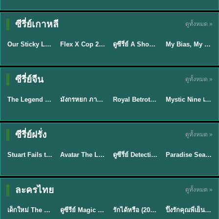
TH EP. 16
ซีรี่ย์เกาหลี
ดูทั้งหมด »
ซับไทย
ซับไทย
พากย์ไทย
ซับไทย
EP.16
Our Sticky Love รักติดหนึบ (2026) พากย์ไทย ซับไทย EP.1-12
Flex X Cop 2 คุณชายสายสืบ ซีซั่น 2 (2026) พากย์ไทย ซับไทย EP.1-14
ดูซีรี่ย์ A Shop for Killers 2 ร้านลับนักฆ่า ซีซัน 2 (2026) ซับไทย-พากย์ไทย
My Bias, My Boss เมื่อเมนฉันเป็นประธานบริษัท (2026) พากย์ไทย ซับไทย EP.1-12
★
6
★
8
★
8
พากย์ไทย/ซับ
ซีรี่ย์จีน
ดูทั้งหมด »
พากย์ไทย
พากย์ไทย
ซับไทย
ไทย
The Legend of ShenLi ปฐพีไร้พ่าย (2024) พากย์ไทย ซับไทย EP.1-39
มังกรหยก ภาคมารบูรพาและพิษประจิม Duel on Mount Hua พากย์ไทย
Royal Betrothal (2026) สัญญาวิวาห์แห่งราชวงศ์ พากย์ไทย ซับไทย EP1-32
Mystic Nine เก้าสกุล (2026) พากย์ไทย ซับไทย EP.1-30
★
8.5
★
8
★
9
★
9
TH EP. 7
TH EP. 9
TH EP. 8
ซีรี่ย์ฝรั่ง
ดูทั้งหมด »
พากย์ไทย
พากย์ไทย
พากย์ไทย
พากย์ไทย
EP.7
EP.9
EP.8
Stuart Fails to Save the Universe สจ๊วตล่มแผนกู้จักรวาล (2026) พากย์ไทย ซับไทย EP.1-10
Avatar The Last Airbender 2 เณรน้อยเจ้าอภินิหาร พากย์ไทย
ดูซีรี่ย์ Detective Hole (2026) พากย์ไทย HD ฟรี อัปเดตล่าสุด Netflix
Paradise Season 2 (2026) พากย์ไทย EP1-8 ดูซีรี่ย์ฝรั่ง HD ครบทุกตอน
★
9.3
★
7.8
TH EP. 6
ละครไทย
ดูทั้งหมด »
พากย์ไทย
Thai
พากย์ไทย
พากย์ไทย
EP.6
เด็กใหม่ The Reset 2026 EP1-6 พากย์ไทย ดูซีรี่ย์ Netflix ล่าสุด HD
ดูซีรีย์ Magic Move (2026) ทำนายทายรัก Thai EP.1-10 HD
รักได้หรือ (2026) YOUNG Let's Begin Again พากย์ไทย EP.1-19
ปิ๊งรักคุณพี่เย็นชา (2026) Frozen Valentine EP.1-10 (จบ)
★
8
★
8