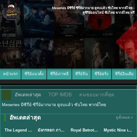
Meseries มีซีรี่ย์ ซีรี่ย์มากมาย ดูจบแล้ว ซับไทย พากย์ไทย -
ดูซีรีย์ออนไลน์ ซับไทย พากย์ไทย ฟรี
หน้าแรก
ซีรีย์แนวตั้ง
ซีรี่ย์เกาหลี
ซีรี่ย์จีน
ซีรี่ย์ฝรั่ง
ซีรี่ย์อินเดีย
อัพเดทล่าสุด
TOP IMDB
คนชอบมากที่สุด
Meseries มีซีรี่ย์ ซีรี่ย์มากมาย ดูจบแล้ว ซับไทย พากย์ไทย
พากย์ไทย/ซับ
อัพเดตล่าสุด
ดูทั้งหมด »
พากย์ไทย
พากย์ไทย
ซับไทย
ไทย
The Legend of ShenLi ปฐพีไร้พ่าย (2024) พากย์ไทย ซับไทย EP.1-39
มังกรหยก ภาคมารบูรพาและพิษประจิม Duel on Mount Hua พากย์ไทย
Royal Betrothal (2026) สัญญาวิวาห์แห่งราชวงศ์ พากย์ไทย ซับไทย EP1-32
Mystic Nine เก้าสกุล (2026) พากย์ไทย ซับไทย EP.1-30
★
8.5
★
8
★
9
★
9