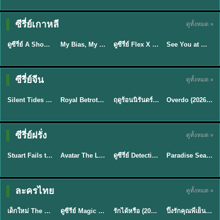
Sub EP. 16 | TH
Sub EP. 8 | TH
TH EP. 16
EP. 16
EP. 8
ซับไทย | พากย์
ซับไทย | พากย์
ซีรี่ย์เกาหลี
ดูทั้งหมด »
พากย์ไทย
ซับไทย
ไทย
ไทย
EP.16
EP.16
EP.8
ดูซีรี่ย์ A Shop for Killers 2 ร้านลับนักฆ่า ซีซัน 2 (2026) ซับไทย-พากย์ไทย
My Bias, My Boss เมื่อเมนฉันเป็นประธานบริษัท (2026) พากย์ไทย ซับไทย EP.1-12
ดูซีรี่ย์ Flex X Cop คุณชายสายสืบ (2024) พากย์ไทย-ซับไทย EP.1-16 (จบ)
See You at Work Tomorrow! เจอกันที่ออฟฟิศพรุ่งนี้นะ พากย์ไทย
★
8
★
8
★
9
ซีรี่ย์จีน
ดูทั้งหมด »
พากย์ไทย
ซับไทย
พากย์ไทย
ซับไทย
Silent Tides คลื่นลมลวง (2025) พากย์ไทย ซับไทย EP.1-31
Royal Betrothal (2026) สัญญาวิวาห์แห่งราชวงศ์ พากย์ไทย ซับไทย EP1-32
ฤดูร้อนนิรันดร์ (2026) Never-Ending Summer พากย์ไทย EP.1-29
Overdo (2026) รักเกินแค้น พากย์ไทย ซับไทย EP1-33 (จบ)
★
9.5
★
9
★
8.8
TH EP. 2
TH EP. 7
TH EP. 9
TH EP. 8
ซีรี่ย์ฝรั่ง
ดูทั้งหมด »
พากย์ไทย
พากย์ไทย
พากย์ไทย
พากย์ไทย
EP.2
EP.7
EP.9
EP.8
Stuart Fails to Save the Universe (2026) สจ๊วตล่มแผนกู้จักรวาล พากย์ไทย EP1-10
Avatar The Last Airbender 2 เณรน้อยเจ้าอภินิหาร พากย์ไทย
ดูซีรี่ย์ Detective Hole (2026) พากย์ไทย HD ฟรี อัปเดตล่าสุด Netflix
Paradise Season 2 (2026) พากย์ไทย EP1-8 ดูซีรี่ย์ฝรั่ง HD ครบทุกตอน
★
8.8
★
7.8
TH EP. 6
ละครไทย
ดูทั้งหมด »
พากย์ไทย
Thai
พากย์ไทย
พากย์ไทย
EP.6
เด็กใหม่ The Reset 2026 EP1-6 พากย์ไทย ดูซีรี่ย์ Netflix ล่าสุด HD
ดูซีรีย์ Magic Move (2026) ทำนายทายรัก Thai EP.1-10 HD
รักได้หรือ (2026) YOUNG Let's Begin Again พากย์ไทย EP.1-19
ปิ๊งรักคุณพี่เย็นชา (2026) Frozen Valentine EP.1-10 (จบ)
★
8
★
8