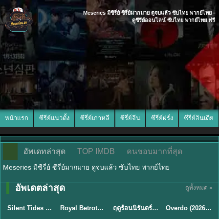
Meseries มีซีรี่ย์ ซีรี่ย์มากมาย ดูจบแล้ว ซับไทย พากย์ไทย -
ดูซีรีย์ออนไลน์ ซับไทย พากย์ไทย ฟรี
หน้าแรก
ซีรีย์แนวตั้ง
ซีรี่ย์เกาหลี
ซีรี่ย์จีน
ซีรี่ย์ฝรั่ง
ซีรี่ย์อินเดีย
อัพเดทล่าสุด
TOP IMDB
คนชอบมากที่สุด
Meseries มีซีรี่ย์ ซีรี่ย์มากมาย ดูจบแล้ว ซับไทย พากย์ไทย
อัพเดตล่าสุด
ดูทั้งหมด »
พากย์ไทย
ซับไทย
พากย์ไทย
ซับไทย
Silent Tides คลื่นลมลวง (2025) พากย์ไทย ซับไทย EP.1-31
Royal Betrothal (2026) สัญญาวิวาห์แห่งราชวงศ์ พากย์ไทย ซับไทย EP1-32
ฤดูร้อนนิรันดร์ (2026) Never-Ending Summer พากย์ไทย EP.1-29
Overdo (2026) รักเกินแค้น พากย์ไทย ซับไทย EP1-33 (จบ)
★
9.5
★
9
★
8.8