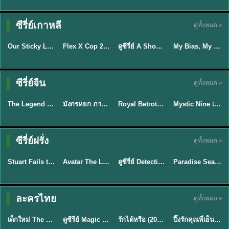
TH EP. 16
ซีรี่ย์เกาหลี
ดูทั้งหมด »
ซับไทย
ซับไทย
พากย์ไทย
ซับไทย
EP.16
Our Sticky Love รักติดหนึบ (2026) พากย์ไทย ซับไทย EP.1-12
Flex X Cop 2 คุณชายสายสืบ ซีซั่น 2 (2026) พากย์ไทย ซับไทย EP.1-14
ดูซีรี่ย์ A Shop for Killers 2 ร้านลับนักฆ่า ซีซัน 2 (2026) ซับไทย-พากย์ไทย
My Bias, My Boss เมื่อเมนฉันเป็นประธานบริษัท (2026) พากย์ไทย ซับไทย EP.1-12
★
6
★
8
★
8
พากย์ไทย/ซับ
ซีรี่ย์จีน
ดูทั้งหมด »
พากย์ไทย
พากย์ไทย
ซับไทย
ไทย
The Legend of ShenLi ปฐพีไร้พ่าย (2024) พากย์ไทย ซับไทย EP.1-39
มังกรหยก ภาคมารบูรพาและพิษประจิม Duel on Mount Hua พากย์ไทย
Royal Betrothal (2026) สัญญาวิวาห์แห่งราชวงศ์ พากย์ไทย ซับไทย EP1-32
Mystic Nine เก้าสกุล (2026) พากย์ไทย ซับไทย EP.1-30
★
8.5
★
8
★
9
★
9
TH EP. 7
TH EP. 9
TH EP. 8
ซีรี่ย์ฝรั่ง
ดูทั้งหมด »
พากย์ไทย
พากย์ไทย
พากย์ไทย
พากย์ไทย
EP.7
EP.9
EP.8
Stuart Fails to Save the Universe สจ๊วตล่มแผนกู้จักรวาล (2026) พากย์ไทย ซับไทย EP.1-10
Avatar The Last Airbender 2 เณรน้อยเจ้าอภินิหาร พากย์ไทย
ดูซีรี่ย์ Detective Hole (2026) พากย์ไทย HD ฟรี อัปเดตล่าสุด Netflix
Paradise Season 2 (2026) พากย์ไทย EP1-8 ดูซีรี่ย์ฝรั่ง HD ครบทุกตอน
★
9.3
★
7.8
TH EP. 6
ละครไทย
ดูทั้งหมด »
พากย์ไทย
Thai
พากย์ไทย
พากย์ไทย
EP.6
เด็กใหม่ The Reset 2026 EP1-6 พากย์ไทย ดูซีรี่ย์ Netflix ล่าสุด HD
ดูซีรีย์ Magic Move (2026) ทำนายทายรัก Thai EP.1-10 HD
รักได้หรือ (2026) YOUNG Let's Begin Again พากย์ไทย EP.1-19
ปิ๊งรักคุณพี่เย็นชา (2026) Frozen Valentine EP.1-10 (จบ)
★
8
★
8