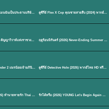
ซับไทย | พากย์ไทย
EP.16
My Bias, My Boss เมื่อเมนฉันเป็นประธานบริษัท (2026) พากย์ไทย ซับไทย EP.1-12
ดูซีรี่ย์ Flex X Cop คุณชายสายสืบ (2024) พากย์ไทย-ซับไทย EP.1-16 (จบ)
★
8
พากย์ไทย
Royal Betrothal (2026) สัญญาวิวาห์แห่งราชวงศ์ พากย์ไทย ซับไทย EP1-32
ฤดูร้อนนิรันดร์ (2026) Never-Ending Summer พากย์ไทย EP.1-29
★
8.8
EP. 7
TH EP. 9
พากย์ไทย
EP.7
EP.9
Avatar The Last Airbender 2 เณรน้อยเจ้าอภินิหาร พากย์ไทย
ดูซีรี่ย์ Detective Hole (2026) พากย์ไทย HD ฟรี อัปเดตล่าสุด Netflix
พากย์ไทย
ดูซีรีย์ Magic Move (2026) ทำนายทายรัก Thai EP.1-10 HD
รักได้หรือ (2026) YOUNG Let's Begin Again พากย์ไทย EP.1-19
EP. 8
TH EP. 6