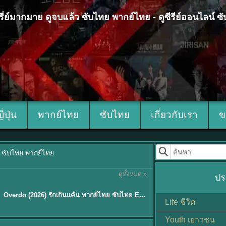
 ซีรี่ย์มากมาย ดูจบแล้ว ซับไทย พากย์ไทย - ดูซีรีย์ออนไลน์ 
ญี่ปุ่น
พากย์ไทย
ซับไทย
เกี่ยวกับเรา
ข
้ว ซับไทย พากย์ไทย
ดูทั้งหมด »
ปร
ซับไทย
Overdo (2026) รักเกินแค้น พากย์ไทย ซับไทย EP1-33 (จบ)
Life ชีวิต
Youth เยาวชน
Sub EP. 8 | TH EP. 8