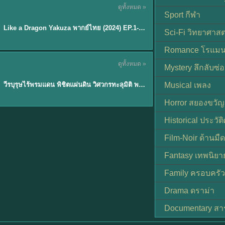
ดูทั้งหมด »
พากย์ไทย
Sport กีฬา
EP.6
Like a Dragon Yakuza พากย์ไทย (2024) EP.1-6 (จบ)
★
7
Sci-Fi วิทยาศาสต
Romance โรแมน
TH EP. 1
ดูทั้งหมด »
Mystery ลึกลับซ่อ
พากย์ไทย
EP.1
วีรบุรุษไร้พรมแดน พิชิตแผ่นดิน วิศวกรทะลุมิติ พลิกแผ่นดิน
Musical เพลง
Horror สยองขวัญ
Historical ประวัต
Film-Noir ด้านม
Fantasy เทพนิยา
Family ครอบครัว
Drama ดราม่า
Documentary สา