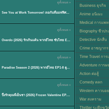
ดูทั้งหมด »
ซับไทย | พากย์ไทย
Business ธุรกิจ
EP.8
See You at Work Tomorrow! เจอกันที่ออฟฟิศพรุ่งนี้นะ พากย์ไทย
★
9
Anime อนิเมะ
Medical การแพทย
ดูทั้งหมด »
Biography ชีวประ
ซับไทย
Detective นักสืบ
Overdo (2026) รักเกินแค้น พากย์ไทย ซับไทย EP1-33 (จบ)
Crime อาชญากร
TH EP. 8
Time Travel การ
ดูทั้งหมด »
พากย์ไทย
Adventure การผ
EP.8
Paradise Season 2 (2026) พากย์ไทย EP1-8 ดูซีรี่ย์ฝรั่ง HD ครบทุกตอน
Action ต่อสู้
Comedy ตลก
ดูทั้งหมด »
พากย์ไทย
Western คาวบอย
ปิ๊งรักคุณพี่เย็นชา (2026) Frozen Valentine EP.1-10 (จบ)
★
8
War สงคราม
Thriller ระทึกขวั
TH EP. 6