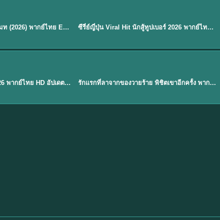
พากย์ไทย
EP.8
EP.6
ดูซีรี่ย์ Soul Mate โซล เมท (2026) พากย์ไทย EP.1-8 (จบ)
ซีรี่ย์ญี่ปุ่น Viral Hit นักสู้ทูปเบอร์ 2026 พากย์ไทย EP.1-6
★
7.9
EP. 1
TH EP. 1
พากย์ไทย
EP.1
EP.1
องค์ชายสี่เจ้าสำราญ 2026 พากย์ไทย HD อัปเดตล่าสุด ดูออนไลน์
รักแรกที่ลาจากของวายร้าย พิชิตเขาอีกครั้ง พากย์ไทย