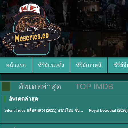
หน้าแรก
ซีรีย์แนวตั้ง
ซีรี่ย์เกาหลี
ซีรี่ย์จ
อัพเดทล่าสุด
TOP IMDB
อัพเดตล่าสุด
พากย์ไทย
ซับไทย
Silent Tides คลื่นลมลวง (2025) พากย์ไทย ซับไทย EP.1-31
★
9.5
★
9
TH EP. 16