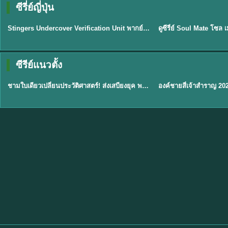
ซีรี่ย์ญี่ปุ่น
พากย์ไทย
พากย์ไทย
EP.11
Stingers Undercover Verification Unit พากย์ไทย EP1-11 HD ฟรี
★
8
TH EP. 1
TH 
ซีรีย์แนวตั้ง
พากย์ไทย
พากย์ไทย
EP.1
ชามใบเดียวเปลี่ยนประวัติศาสตร์! ส่งเสบียงยุค พากย์ไทย