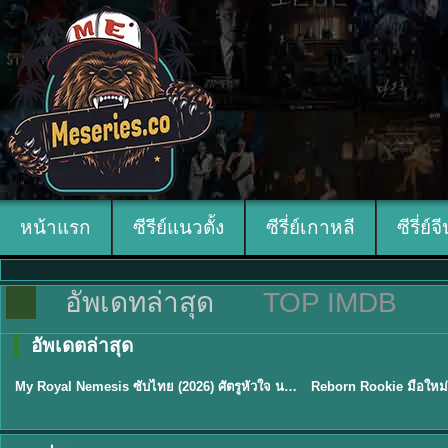
หน้าแรก
ซีรีย์แนวตั้ง
ซีรี่ย์เกาหลี
ซีรี่ย์จ
อัพเดทล่าสุด
TOP IMDB
TH EP. 14
อัพเดตล่าสุด
พากย์ไทย
พากย์ไทย
EP.14
My Royal Nemesis ซับไทย (2026) ศัตรูหัวใจ นางร้ายวังหลวง
★
8.1
TH EP. 14