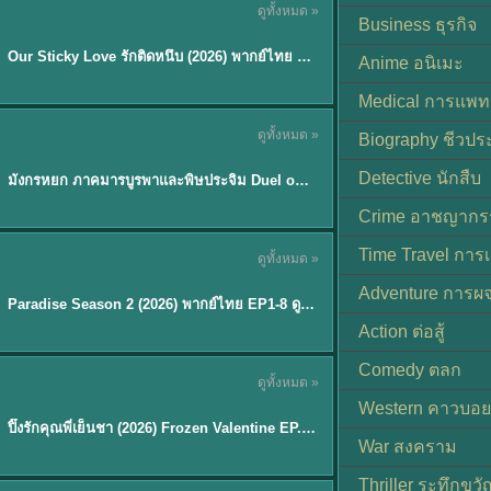
ดูทั้งหมด »
ซับไทย
Business ธุรกิจ
Our Sticky Love รักติดหนึบ (2026) พากย์ไทย ซับไทย EP.1-12
★
6
Anime อนิเมะ
Medical การแพทย
ดูทั้งหมด »
Biography ชีวประ
พากย์ไทย
Detective นักสืบ
มังกรหยก ภาคมารบูรพาและพิษประจิม Duel on Mount Hua พากย์ไทย
★
8
Crime อาชญากร
TH EP. 8
Time Travel การ
ดูทั้งหมด »
พากย์ไทย
Adventure การผ
EP.8
Paradise Season 2 (2026) พากย์ไทย EP1-8 ดูซีรี่ย์ฝรั่ง HD ครบทุกตอน
Action ต่อสู้
Comedy ตลก
ดูทั้งหมด »
พากย์ไทย
Western คาวบอย
ปิ๊งรักคุณพี่เย็นชา (2026) Frozen Valentine EP.1-10 (จบ)
★
8
War สงคราม
Thriller ระทึกขวั
TH EP. 6