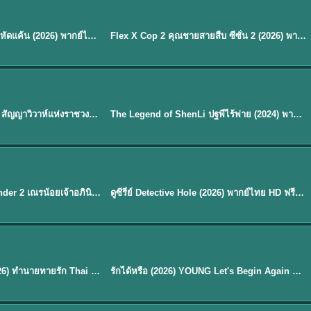
ซับไทย
Reborn Rookie มือใหม่หัดแค้น (2026) พากย์ไทย ซับไทย EP.1-12
Flex X Cop 2 คุณชายสายสืบ ซีซั่น 2 (2026) พากย์ไทย ซับไทย EP.1-14
★
8
พากย์ไทย
Royal Betrothal (2026) สัญญาวิวาห์แห่งราชวงศ์ พากย์ไทย ซับไทย EP1-32
The Legend of ShenLi ปฐพีไร้พ่าย (2024) พากย์ไทย ซับไทย EP.1-39
★
8.5
EP. 7
TH EP. 9
พากย์ไทย
EP.7
EP.9
Avatar The Last Airbender 2 เณรน้อยเจ้าอภินิหาร พากย์ไทย
ดูซีรี่ย์ Detective Hole (2026) พากย์ไทย HD ฟรี อัปเดตล่าสุด Netflix
พากย์ไทย
ดูซีรีย์ Magic Move (2026) ทำนายทายรัก Thai EP.1-10 HD
รักได้หรือ (2026) YOUNG Let's Begin Again พากย์ไทย EP.1-19
EP. 8
TH EP. 6