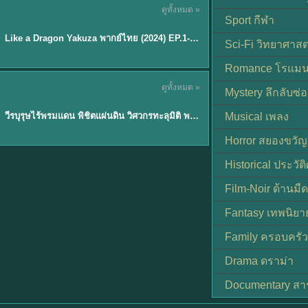
ดูทั้งหมด »
พากย์ไทย
Sport กีฬา
EP.6
Like a Dragon Yakuza พากย์ไทย (2024) EP.1-6 (จบ)
★
7
Sci-Fi วิทยาศาสต
Romance โรแมน
TH EP. 1
ดูทั้งหมด »
Mystery ลึกลับซ่อ
พากย์ไทย
EP.1
วีรบุรุษไร้พรมแดน พิชิตแผ่นดิน วิศวกรทะลุมิติ พลิกแผ่นดิน
Musical เพลง
Horror สยองขวัญ
Historical ประวัต
Film-Noir ด้านม
Fantasy เทพนิยา
Family ครอบครัว
Drama ดราม่า
Documentary สา