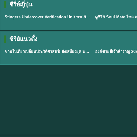
ซีรี่ย์ญี่ปุ่น
พากย์ไทย
พากย์ไทย
EP.11
Stingers Undercover Verification Unit พากย์ไทย EP1-11 HD ฟรี
★
8
TH EP. 1
TH 
ซีรีย์แนวตั้ง
พากย์ไทย
พากย์ไทย
EP.1
ชามใบเดียวเปลี่ยนประวัติศาสตร์! ส่งเสบียงยุค พากย์ไทย