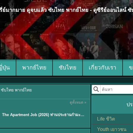
 ซีรี่ย์มากมาย ดูจบแล้ว ซับไทย พากย์ไทย - ดูซีรีย์ออนไลน์ 
ญี่ปุ่น
พากย์ไทย
ซับไทย
เกี่ยวกับเรา
ข
้ว ซับไทย พากย์ไทย
ดูทั้งหมด »
ปร
พากย์ไทย
The Apartment Job (2026) ท่านประธานกำมะลอ พากย์ไทย ซับไทย EP1-12
★
5.3
Life ชีวิต
Youth เยาวชน