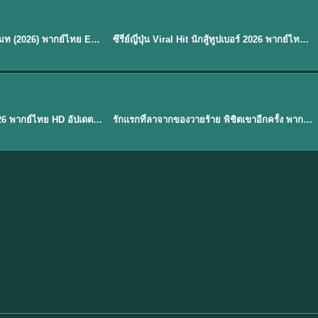
พากย์ไทย
EP.8
EP.6
ดูซีรี่ย์ Soul Mate โซล เมท (2026) พากย์ไทย EP.1-8 (จบ)
ซีรี่ย์ญี่ปุ่น Viral Hit นักสู้ทูปเบอร์ 2026 พากย์ไทย EP.1-6
★
7.9
EP. 1
TH EP. 1
พากย์ไทย
EP.1
EP.1
องค์ชายสี่เจ้าสำราญ 2026 พากย์ไทย HD อัปเดตล่าสุด ดูออนไลน์
รักแรกที่ลาจากของวายร้าย พิชิตเขาอีกครั้ง พากย์ไทย