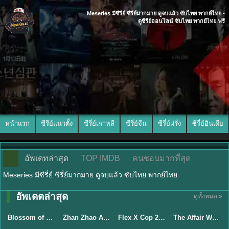
Meseries มีซีรี่ย์ ซีรี่ย์มากมาย ดูจบแล้ว ซับไทย พากย์ไทย -
ดูซีรีย์ออนไลน์ ซับไทย พากย์ไทย ฟรี
หน้าแรก
ซีรีย์แนวตั้ง
ซีรี่ย์เกาหลี
ซีรี่ย์จีน
ซีรี่ย์ฝรั่ง
ซีรี่ย์อินเดีย
อัพเดทล่าสุด
TOP IMDB
คนชอบมากที่สุด
Meseries มีซีรี่ย์ ซีรี่ย์มากมาย ดูจบแล้ว ซับไทย พากย์ไทย
อัพเดตล่าสุด
ดูทั้งหมด »
ซับไทย
พากย์ไทย
ซับไทย
ซับไทย
Blossom of Power (2026) บุหงาซ่อนคม พากย์ไทย ซับไทย EP1-36
Zhan Zhao Adventures จั่นเจาตะลุยยุทธภพ (2026) พากย์ไทย ซับไทย EP.1-37 (จบ)
Flex X Cop 2 คุณชายสายสืบ ซีซั่น 2 (2026) พากย์ไทย ซับไทย EP.1-14
The Affair Was Just The Beginning ชู้รักอำพรางเลือด (2026) พากย์ไทย ซับไทย EP.1-8
★
5
★
8
★
3.3