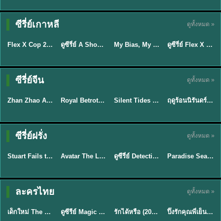
Sub EP. 16 | TH
TH EP. 16
EP. 16
ซับไทย | พากย์
ซีรี่ย์เกาหลี
ดูทั้งหมด »
ซับไทย
พากย์ไทย
ซับไทย
ไทย
EP.16
EP.16
Flex X Cop 2 คุณชายสายสืบ ซีซั่น 2 (2026) พากย์ไทย ซับไทย EP.1-14
ดูซีรี่ย์ A Shop for Killers 2 ร้านลับนักฆ่า ซีซัน 2 (2026) ซับไทย-พากย์ไทย
My Bias, My Boss เมื่อเมนฉันเป็นประธานบริษัท (2026) พากย์ไทย ซับไทย EP.1-12
ดูซีรี่ย์ Flex X Cop คุณชายสายสืบ (2024) พากย์ไทย-ซับไทย EP.1-16 (จบ)
★
8
★
8
★
8
ซีรี่ย์จีน
ดูทั้งหมด »
พากย์ไทย
ซับไทย
พากย์ไทย
พากย์ไทย
Zhan Zhao Adventures จั่นเจาตะลุยยุทธภพ (2026) พากย์ไทย ซับไทย EP.1-37 (จบ)
Royal Betrothal (2026) สัญญาวิวาห์แห่งราชวงศ์ พากย์ไทย ซับไทย EP1-32
Silent Tides คลื่นลมลวง (2025) พากย์ไทย ซับไทย EP.1-31
ฤดูร้อนนิรันดร์ (2026) Never-Ending Summer พากย์ไทย EP.1-29
★
5
★
9
★
9.5
★
8.8
TH EP. 7
TH EP. 9
TH EP. 8
ซีรี่ย์ฝรั่ง
ดูทั้งหมด »
พากย์ไทย
พากย์ไทย
พากย์ไทย
พากย์ไทย
EP.7
EP.9
EP.8
Stuart Fails to Save the Universe สจ๊วตล่มแผนกู้จักรวาล (2026) พากย์ไทย ซับไทย EP.1-10
Avatar The Last Airbender 2 เณรน้อยเจ้าอภินิหาร พากย์ไทย
ดูซีรี่ย์ Detective Hole (2026) พากย์ไทย HD ฟรี อัปเดตล่าสุด Netflix
Paradise Season 2 (2026) พากย์ไทย EP1-8 ดูซีรี่ย์ฝรั่ง HD ครบทุกตอน
★
9.3
★
7.8
TH EP. 6
ละครไทย
ดูทั้งหมด »
พากย์ไทย
Thai
พากย์ไทย
พากย์ไทย
EP.6
เด็กใหม่ The Reset 2026 EP1-6 พากย์ไทย ดูซีรี่ย์ Netflix ล่าสุด HD
ดูซีรีย์ Magic Move (2026) ทำนายทายรัก Thai EP.1-10 HD
รักได้หรือ (2026) YOUNG Let's Begin Again พากย์ไทย EP.1-19
ปิ๊งรักคุณพี่เย็นชา (2026) Frozen Valentine EP.1-10 (จบ)
★
8
★
8