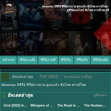
Meseries มีซีรี่ย์ ซีรี่ย์มากมาย ดูจบแล้ว ซับไทย พากย์ไทย -
ดูซีรีย์ออนไลน์ ซับไทย พากย์ไทย ฟรี
หน้าแรก
ซีรีย์แนวตั้ง
ซีรี่ย์เกาหลี
ซีรี่ย์จีน
ซีรี่ย์ฝรั่ง
ซีรี่ย์อินเดีย
อัพเดทล่าสุด
TOP IMDB
คนชอบมากที่สุด
Meseries มีซีรี่ย์ ซีรี่ย์มากมาย ดูจบแล้ว ซับไทย พากย์ไทย
อัพเดตล่าสุด
ดูทั้งหมด »
ซับไทย
ซับไทย
ซับไทย
พากย์ไทย
Grid (2022) พากย์ไทย ซับไทย EP.1-10
Whispers of Southern Song ศึกชิงหยกพิศวง (2026) ซับไทย EP.1-24 (จบ)
The Road to Splendor พราวพร่างบุปผาตระการ (2026) พากย์ไทย ซับไทย EP.1-36
The Husband (2026) คืนล่าก่อนหย่า พากย์ไทย EP1-12 (จบ)
★
7
★
8.5
★
8