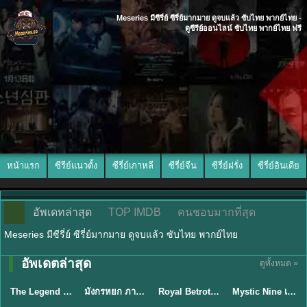
Meseries มีซีรี่ย์ ซีรี่ย์มากมาย ดูจบแล้ว ซับไทย พากย์ไทย -
ดูซีรีย์ออนไลน์ ซับไทย พากย์ไทย ฟรี
หน้าแรก
ซีรีย์แนวตั้ง
ซีรี่ย์เกาหลี
ซีรี่ย์จีน
ซีรี่ย์ฝรั่ง
ซีรี่ย์อินเดีย
อัพเดทล่าสุด
TOP IMDB
คนชอบมากที่สุด
Meseries มีซีรี่ย์ ซีรี่ย์มากมาย ดูจบแล้ว ซับไทย พากย์ไทย
พากย์ไทย/ซับ
อัพเดตล่าสุด
ดูทั้งหมด »
พากย์ไทย
พากย์ไทย
ซับไทย
ไทย
The Legend of ShenLi ปฐพีไร้พ่าย (2024) พากย์ไทย ซับไทย EP.1-39
มังกรหยก ภาคมารบูรพาและพิษประจิม Duel on Mount Hua พากย์ไทย
Royal Betrothal (2026) สัญญาวิวาห์แห่งราชวงศ์ พากย์ไทย ซับไทย EP1-32
Mystic Nine เก้าสกุล (2026) พากย์ไทย ซับไทย EP.1-30
★
8.5
★
8
★
9
★
9