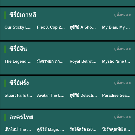
TH EP. 16
ซีรี่ย์เกาหลี
ดูทั้งหมด »
ซับไทย
ซับไทย
พากย์ไทย
ซับไทย
EP.16
Our Sticky Love รักติดหนึบ (2026) พากย์ไทย ซับไทย EP.1-12
Flex X Cop 2 คุณชายสายสืบ ซีซั่น 2 (2026) พากย์ไทย ซับไทย EP.1-14
ดูซีรี่ย์ A Shop for Killers 2 ร้านลับนักฆ่า ซีซัน 2 (2026) ซับไทย-พากย์ไทย
My Bias, My Boss เมื่อเมนฉันเป็นประธานบริษัท (2026) พากย์ไทย ซับไทย EP.1-12
★
6
★
8
★
8
พากย์ไทย/ซับ
ซีรี่ย์จีน
ดูทั้งหมด »
พากย์ไทย
พากย์ไทย
ซับไทย
ไทย
The Legend of ShenLi ปฐพีไร้พ่าย (2024) พากย์ไทย ซับไทย EP.1-39
มังกรหยก ภาคมารบูรพาและพิษประจิม Duel on Mount Hua พากย์ไทย
Royal Betrothal (2026) สัญญาวิวาห์แห่งราชวงศ์ พากย์ไทย ซับไทย EP1-32
Mystic Nine เก้าสกุล (2026) พากย์ไทย ซับไทย EP.1-30
★
8.5
★
8
★
9
★
9
TH EP. 7
TH EP. 9
TH EP. 8
ซีรี่ย์ฝรั่ง
ดูทั้งหมด »
พากย์ไทย
พากย์ไทย
พากย์ไทย
พากย์ไทย
EP.7
EP.9
EP.8
Stuart Fails to Save the Universe สจ๊วตล่มแผนกู้จักรวาล (2026) พากย์ไทย ซับไทย EP.1-10
Avatar The Last Airbender 2 เณรน้อยเจ้าอภินิหาร พากย์ไทย
ดูซีรี่ย์ Detective Hole (2026) พากย์ไทย HD ฟรี อัปเดตล่าสุด Netflix
Paradise Season 2 (2026) พากย์ไทย EP1-8 ดูซีรี่ย์ฝรั่ง HD ครบทุกตอน
★
9.3
★
7.8
TH EP. 6
ละครไทย
ดูทั้งหมด »
พากย์ไทย
Thai
พากย์ไทย
พากย์ไทย
EP.6
เด็กใหม่ The Reset 2026 EP1-6 พากย์ไทย ดูซีรี่ย์ Netflix ล่าสุด HD
ดูซีรีย์ Magic Move (2026) ทำนายทายรัก Thai EP.1-10 HD
รักได้หรือ (2026) YOUNG Let's Begin Again พากย์ไทย EP.1-19
ปิ๊งรักคุณพี่เย็นชา (2026) Frozen Valentine EP.1-10 (จบ)
★
8
★
8