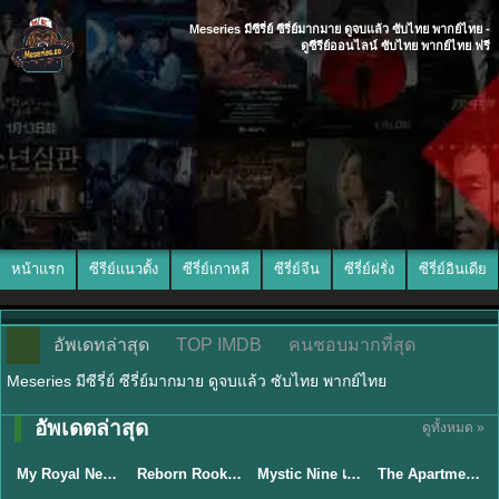
Meseries มีซีรี่ย์ ซีรี่ย์มากมาย ดูจบแล้ว ซับไทย พากย์ไทย -
ดูซีรีย์ออนไลน์ ซับไทย พากย์ไทย ฟรี
หน้าแรก
ซีรีย์แนวตั้ง
ซีรี่ย์เกาหลี
ซีรี่ย์จีน
ซีรี่ย์ฝรั่ง
ซีรี่ย์อินเดีย
อัพเดทล่าสุด
TOP IMDB
คนชอบมากที่สุด
Meseries มีซีรี่ย์ ซีรี่ย์มากมาย ดูจบแล้ว ซับไทย พากย์ไทย
TH EP. 14
พากย์ไทย/ซับ
อัพเดตล่าสุด
ดูทั้งหมด »
พากย์ไทย
พากย์ไทย
ไทย
พากย์ไทย
EP.14
My Royal Nemesis ซับไทย (2026) ศัตรูหัวใจ นางร้ายวังหลวง
Reborn Rookie มือใหม่หัดแค้น (2026) พากย์ไทย ซับไทย EP.1-12
Mystic Nine เก้าสกุล (2026) พากย์ไทย ซับไทย EP.1-30
The Apartment Job (2026) ท่านประธานกำมะลอ พากย์ไทย ซับไทย EP1-12
★
8.1
★
9
★
5.3