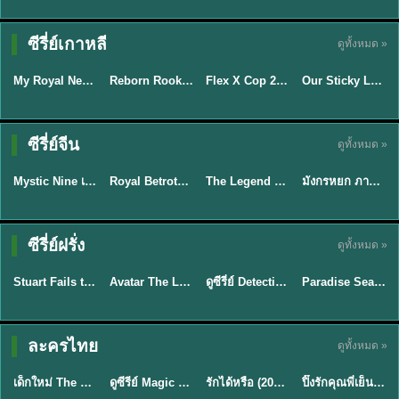
TH EP. 14
ซีรี่ย์เกาหลี
ดูทั้งหมด »
พากย์ไทย
พากย์ไทย
ซับไทย
ซับไทย
EP.14
My Royal Nemesis ซับไทย (2026) ศัตรูหัวใจ นางร้ายวังหลวง
Reborn Rookie มือใหม่หัดแค้น (2026) พากย์ไทย ซับไทย EP.1-12
Flex X Cop 2 คุณชายสายสืบ ซีซั่น 2 (2026) พากย์ไทย ซับไทย EP.1-14
Our Sticky Love รักติดหนึบ (2026) พากย์ไทย ซับไทย EP.1-12
★
8.1
★
8
★
6
พากย์ไทย/ซับ
ซีรี่ย์จีน
ดูทั้งหมด »
ไทย
ซับไทย
พากย์ไทย
พากย์ไทย
Mystic Nine เก้าสกุล (2026) พากย์ไทย ซับไทย EP.1-30
Royal Betrothal (2026) สัญญาวิวาห์แห่งราชวงศ์ พากย์ไทย ซับไทย EP1-32
The Legend of ShenLi ปฐพีไร้พ่าย (2024) พากย์ไทย ซับไทย EP.1-39
มังกรหยก ภาคมารบูรพาและพิษประจิม Duel on Mount Hua พากย์ไทย
★
9
★
9
★
8.5
★
8
TH EP. 7
TH EP. 9
TH EP. 8
ซีรี่ย์ฝรั่ง
ดูทั้งหมด »
พากย์ไทย
พากย์ไทย
พากย์ไทย
พากย์ไทย
EP.7
EP.9
EP.8
Stuart Fails to Save the Universe สจ๊วตล่มแผนกู้จักรวาล (2026) พากย์ไทย ซับไทย EP.1-10
Avatar The Last Airbender 2 เณรน้อยเจ้าอภินิหาร พากย์ไทย
ดูซีรี่ย์ Detective Hole (2026) พากย์ไทย HD ฟรี อัปเดตล่าสุด Netflix
Paradise Season 2 (2026) พากย์ไทย EP1-8 ดูซีรี่ย์ฝรั่ง HD ครบทุกตอน
★
9.3
★
7.8
TH EP. 6
ละครไทย
ดูทั้งหมด »
พากย์ไทย
Thai
พากย์ไทย
พากย์ไทย
EP.6
เด็กใหม่ The Reset 2026 EP1-6 พากย์ไทย ดูซีรี่ย์ Netflix ล่าสุด HD
ดูซีรีย์ Magic Move (2026) ทำนายทายรัก Thai EP.1-10 HD
รักได้หรือ (2026) YOUNG Let's Begin Again พากย์ไทย EP.1-19
ปิ๊งรักคุณพี่เย็นชา (2026) Frozen Valentine EP.1-10 (จบ)
★
8
★
8