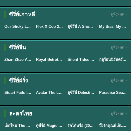
TH EP. 16
ซีรี่ย์เกาหลี
ดูทั้งหมด »
ซับไทย
ซับไทย
พากย์ไทย
ซับไทย
EP.16
Our Sticky Love รักติดหนึบ (2026) พากย์ไทย ซับไทย EP.1-12
Flex X Cop 2 คุณชายสายสืบ ซีซั่น 2 (2026) พากย์ไทย ซับไทย EP.1-14
ดูซีรี่ย์ A Shop for Killers 2 ร้านลับนักฆ่า ซีซัน 2 (2026) ซับไทย-พากย์ไทย
My Bias, My Boss เมื่อเมนฉันเป็นประธานบริษัท (2026) พากย์ไทย ซับไทย EP.1-12
★
6
★
8
★
8
ซีรี่ย์จีน
ดูทั้งหมด »
พากย์ไทย
ซับไทย
พากย์ไทย
พากย์ไทย
Zhan Zhao Adventures จั่นเจาตะลุยยุทธภพ (2026) พากย์ไทย ซับไทย EP.1-37 (จบ)
Royal Betrothal (2026) สัญญาวิวาห์แห่งราชวงศ์ พากย์ไทย ซับไทย EP1-32
Silent Tides คลื่นลมลวง (2025) พากย์ไทย ซับไทย EP.1-31
ฤดูร้อนนิรันดร์ (2026) Never-Ending Summer พากย์ไทย EP.1-29
★
5
★
9
★
9.5
★
8.8
TH EP. 7
TH EP. 9
TH EP. 8
ซีรี่ย์ฝรั่ง
ดูทั้งหมด »
พากย์ไทย
พากย์ไทย
พากย์ไทย
พากย์ไทย
EP.7
EP.9
EP.8
Stuart Fails to Save the Universe สจ๊วตล่มแผนกู้จักรวาล (2026) พากย์ไทย ซับไทย EP.1-10
Avatar The Last Airbender 2 เณรน้อยเจ้าอภินิหาร พากย์ไทย
ดูซีรี่ย์ Detective Hole (2026) พากย์ไทย HD ฟรี อัปเดตล่าสุด Netflix
Paradise Season 2 (2026) พากย์ไทย EP1-8 ดูซีรี่ย์ฝรั่ง HD ครบทุกตอน
★
9.3
★
7.8
TH EP. 6
ละครไทย
ดูทั้งหมด »
พากย์ไทย
Thai
พากย์ไทย
พากย์ไทย
EP.6
เด็กใหม่ The Reset 2026 EP1-6 พากย์ไทย ดูซีรี่ย์ Netflix ล่าสุด HD
ดูซีรีย์ Magic Move (2026) ทำนายทายรัก Thai EP.1-10 HD
รักได้หรือ (2026) YOUNG Let's Begin Again พากย์ไทย EP.1-19
ปิ๊งรักคุณพี่เย็นชา (2026) Frozen Valentine EP.1-10 (จบ)
★
8
★
8