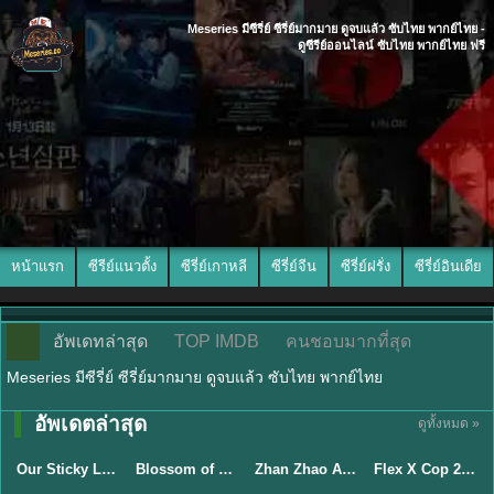
Meseries มีซีรี่ย์ ซีรี่ย์มากมาย ดูจบแล้ว ซับไทย พากย์ไทย -
ดูซีรีย์ออนไลน์ ซับไทย พากย์ไทย ฟรี
หน้าแรก
ซีรีย์แนวตั้ง
ซีรี่ย์เกาหลี
ซีรี่ย์จีน
ซีรี่ย์ฝรั่ง
ซีรี่ย์อินเดีย
อัพเดทล่าสุด
TOP IMDB
คนชอบมากที่สุด
Meseries มีซีรี่ย์ ซีรี่ย์มากมาย ดูจบแล้ว ซับไทย พากย์ไทย
อัพเดตล่าสุด
ดูทั้งหมด »
ซับไทย
ซับไทย
พากย์ไทย
ซับไทย
Our Sticky Love รักติดหนึบ (2026) พากย์ไทย ซับไทย EP.1-12
Blossom of Power (2026) บุหงาซ่อนคม พากย์ไทย ซับไทย EP1-36
Zhan Zhao Adventures จั่นเจาตะลุยยุทธภพ (2026) พากย์ไทย ซับไทย EP.1-37 (จบ)
Flex X Cop 2 คุณชายสายสืบ ซีซั่น 2 (2026) พากย์ไทย ซับไทย EP.1-14
★
6
★
5
★
8