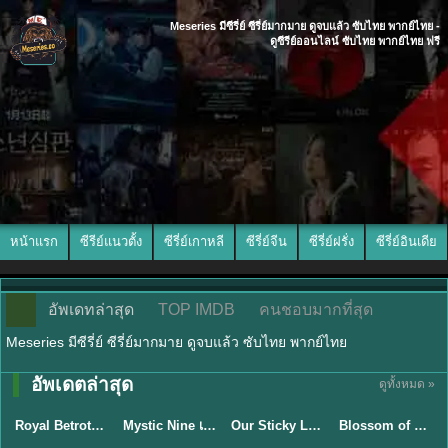
Meseries มีซีรี่ย์ ซีรี่ย์มากมาย ดูจบแล้ว ซับไทย พากย์ไทย -
ดูซีรีย์ออนไลน์ ซับไทย พากย์ไทย ฟรี
หน้าแรก
ซีรีย์แนวตั้ง
ซีรี่ย์เกาหลี
ซีรี่ย์จีน
ซีรี่ย์ฝรั่ง
ซีรี่ย์อินเดีย
อัพเดทล่าสุด
TOP IMDB
คนชอบมากที่สุด
Meseries มีซีรี่ย์ ซีรี่ย์มากมาย ดูจบแล้ว ซับไทย พากย์ไทย
พากย์ไทย/ซับ
อัพเดตล่าสุด
ดูทั้งหมด »
ซับไทย
ไทย
ซับไทย
ซับไทย
Royal Betrothal (2026) สัญญาวิวาห์แห่งราชวงศ์ พากย์ไทย ซับไทย EP1-32
Mystic Nine เก้าสกุล (2026) พากย์ไทย ซับไทย EP.1-30
Our Sticky Love รักติดหนึบ (2026) พากย์ไทย ซับไทย EP.1-12
Blossom of Power (2026) บุหงาซ่อนคม พากย์ไทย ซับไทย EP1-36
★
9
★
9
★
6